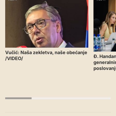
Vučić: Naša zekletva, naše obećanje
Đ. Handan
/VIDEO/
generalni
poslovanj