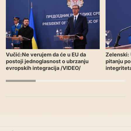
Vučić:Ne verujem da će u EU da
Zelenski:
postoji jednoglasnost o ubrzanju
pitanju po
evropskih integracija /VIDEO/
integritet