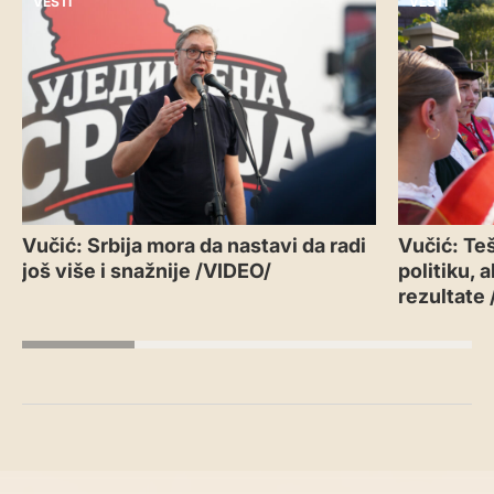
VESTI
VESTI
Vučić: Srbija mora da nastavi da radi
Vučić: Teš
još više i snažnije /VIDEO/
politiku, 
rezultate