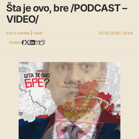
Šta je ovo, bre /PODCAST –
VIDEO/
Pre 3 months
|
Vesti
07.05.2026 | 12:04
Podeli: