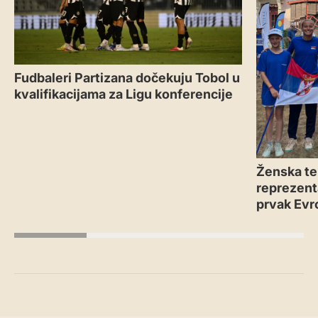
Fudbaleri Partizana dočekuju Tobol u
kvalifikacijama za Ligu konferencije
Ženska te
reprezenta
prvak Evr