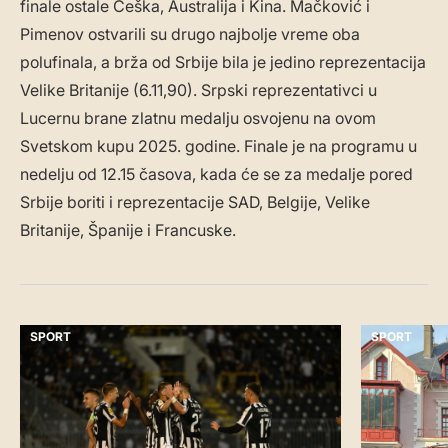
finale ostale Češka, Australija i Kina. Mačković i
Pimenov ostvarili su drugo najbolje vreme oba
polufinala, a brža od Srbije bila je jedino reprezentacija
Velike Britanije (6.11,90). Srpski reprezentativci u
Lucernu brane zlatnu medalju osvojenu na ovom
Svetskom kupu 2025. godine. Finale je na programu u
nedelju od 12.15 časova, kada će se za medalje pored
Srbije boriti i reprezentacije SAD, Belgije, Velike
Britanije, Španije i Francuske.
SPORT
SPORT