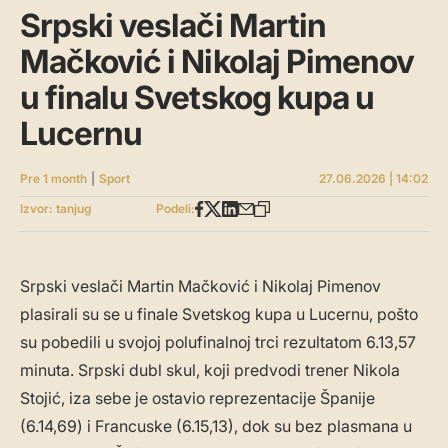
Srpski veslači Martin
Mačković i Nikolaj Pimenov
u finalu Svetskog kupa u
Lucernu
Pre 1 month
|
Sport
27.06.2026 | 14:02
Izvor: tanjug
Podeli:
Srpski veslači Martin Mačković i Nikolaj Pimenov
plasirali su se u finale Svetskog kupa u Lucernu, pošto
su pobedili u svojoj polufinalnoj trci rezultatom 6.13,57
minuta. Srpski dubl skul, koji predvodi trener Nikola
Stojić, iza sebe je ostavio reprezentacije Španije
(6.14,69) i Francuske (6.15,13), dok su bez plasmana u