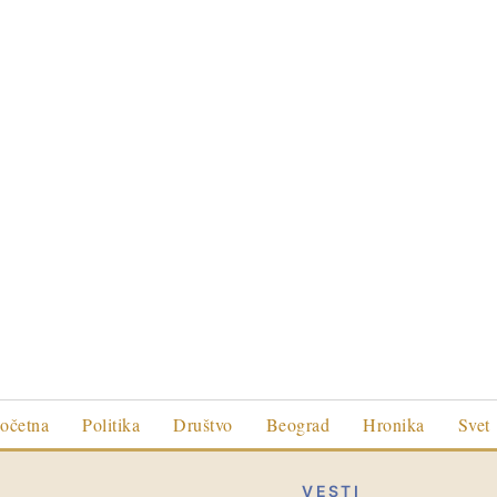
očetna
Politika
Društvo
Beograd
Hronika
Svet
VESTI