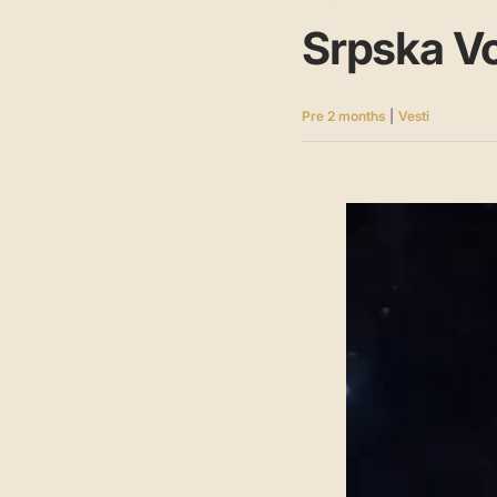
Srpska V
Pre 2 months
|
Vesti