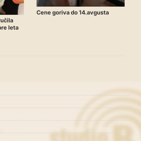
Cene goriva do 14.avgusta
učila
re leta