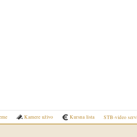
eme
Kamere uživo
Kursna lista
STB-video serv