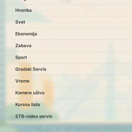
Hronika
Svet
Ekonomija
Zabava
Sport
Gradski Servis
Vreme
Kamere uživo
Kursna lista
STB-video servis