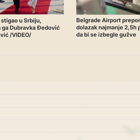
Belgrade Airport prepor
stigao u Srbiju,
dolazak najmanje 2,5h p
a ga Dubravka Đedović
da bi se izbegle gužve
vić /VIDEO/