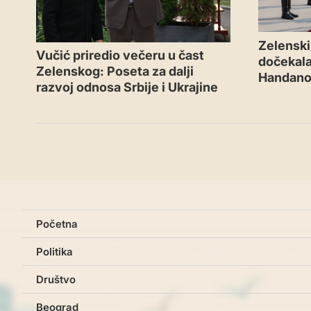
Zelenski 
Vučić priredio večeru u čast
dočekal
Zelenskog: Poseta za dalji
Handano
razvoj odnosa Srbije i Ukrajine
Početna
Politika
Društvo
Beograd