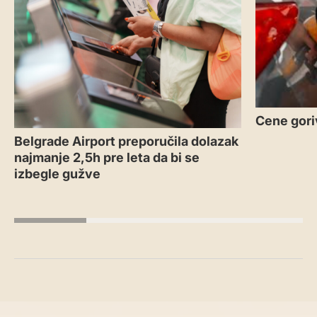
Cene gori
Belgrade Airport preporučila dolazak
najmanje 2,5h pre leta da bi se
izbegle gužve