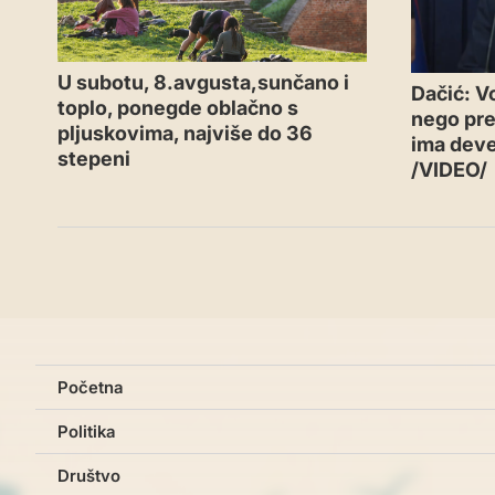
U subotu, 8.avgusta,sunčano i
Dačić: V
toplo, ponegde oblačno s
nego pre
pljuskovima, najviše do 36
ima deve
stepeni
/VIDEO/
Početna
Politika
Društvo