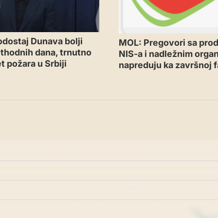
odostaj Dunava bolji
MOL: Pregovori sa pr
thodnih dana, trnutno
NIS-a i nadležnim orga
t požara u Srbiji
napreduju ka završnoj f