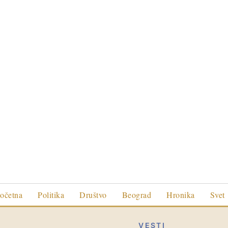
očetna
Politika
Društvo
Beograd
Hronika
Svet
VESTI