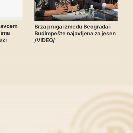
odavcem
Brza pruga između Beograda i
nima
Budimpešte najavljena za jesen
azi
/VIDEO/