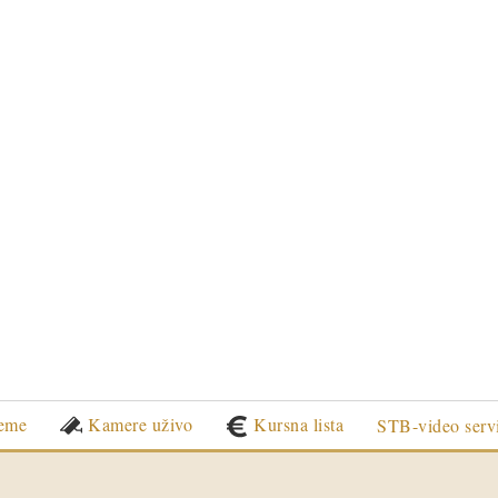
eme
Kamere uživo
Kursna lista
STB-video serv