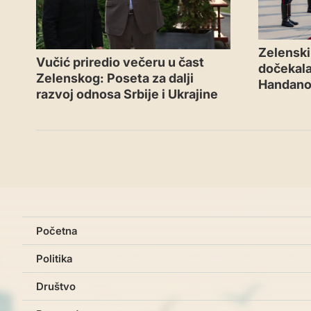
Zelenski 
Vučić priredio večeru u čast
dočekal
Zelenskog: Poseta za dalji
Handano
razvoj odnosa Srbije i Ukrajine
Početna
Politika
Društvo