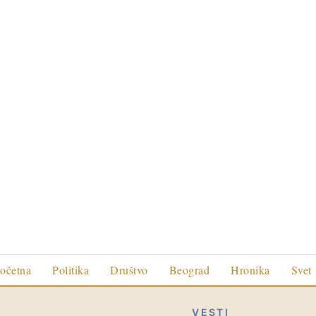
očetna
Politika
Društvo
Beograd
Hronika
Svet
VESTI