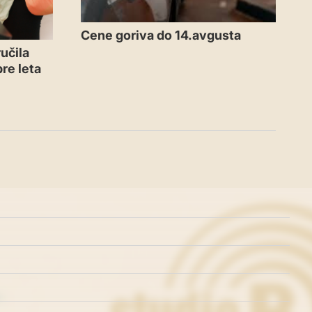
Cene goriva do 14.avgusta
učila
re leta