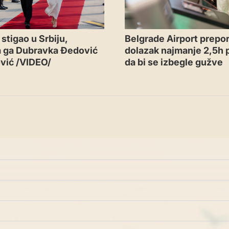
Belgrade Airport prepor
stigao u Srbiju,
dolazak najmanje 2,5h p
a ga Dubravka Đedović
da bi se izbegle gužve
vić /VIDEO/