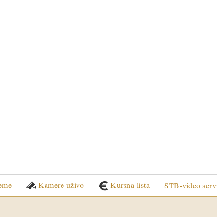
eme
Kamere uživo
Kursna lista
STB-video serv