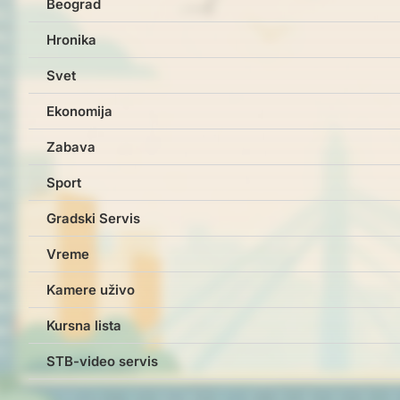
Beograd
Hronika
Svet
Ekonomija
Zabava
Sport
Gradski Servis
Vreme
Kamere uživo
Kursna lista
STB-video servis