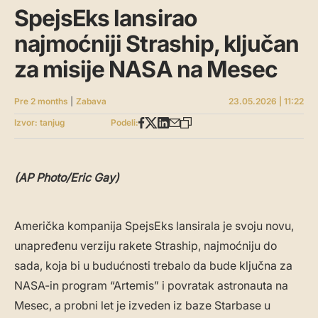
SpejsEks lansirao
najmoćniji Straship, ključan
za misije NASA na Mesec
Pre 2 months
|
Zabava
23.05.2026 | 11:22
Izvor: tanjug
Podeli:
(AP Photo/Eric Gay)
Američka kompanija SpejsEks lansirala je svoju novu,
unapređenu verziju rakete Straship, najmoćniju do
sada, koja bi u budućnosti trebalo da bude ključna za
NASA-in program “Artemis” i povratak astronauta na
Mesec, a probni let je izveden iz baze Starbase u