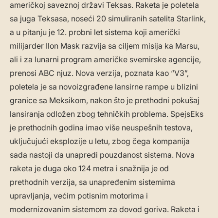
američkoj saveznoj državi Teksas. Raketa je poletela
sa juga Teksasa, noseći 20 simuliranih satelita Starlink,
a u pitanju je 12. probni let sistema koji američki
milijarder Ilon Mask razvija sa ciljem misija ka Marsu,
ali i za lunarni program američke svemirske agencije,
prenosi ABC njuz. Nova verzija, poznata kao “V3”,
poletela je sa novoizgrađene lansirne rampe u blizini
granice sa Meksikom, nakon što je prethodni pokušaj
lansiranja odložen zbog tehničkih problema. SpejsEks
je prethodnih godina imao više neuspešnih testova,
uključujući eksplozije u letu, zbog čega kompanija
sada nastoji da unapredi pouzdanost sistema. Nova
raketa je duga oko 124 metra i snažnija je od
prethodnih verzija, sa unapređenim sistemima
upravljanja, većim potisnim motorima i
modernizovanim sistemom za dovod goriva. Raketa i