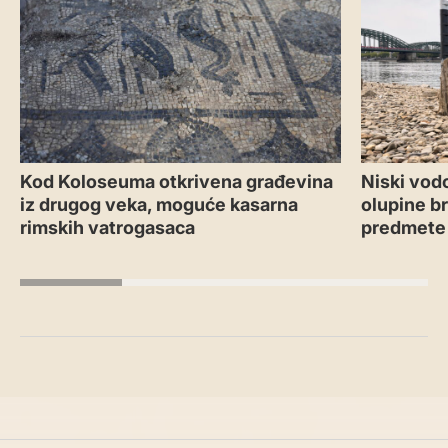
Kod Koloseuma otkrivena građevina
Niski vodo
iz drugog veka, moguće kasarna
olupine b
rimskih vatrogasaca
predmete