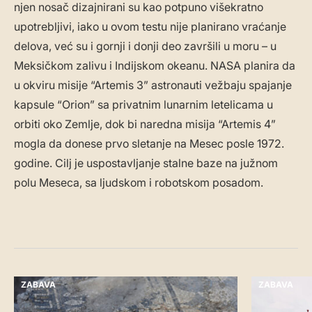
njen nosač dizajnirani su kao potpuno višekratno
upotrebljivi, iako u ovom testu nije planirano vraćanje
delova, već su i gornji i donji deo završili u moru – u
Meksičkom zalivu i Indijskom okeanu. NASA planira da
u okviru misije “Artemis 3” astronauti vežbaju spajanje
kapsule “Orion” sa privatnim lunarnim letelicama u
orbiti oko Zemlje, dok bi naredna misija “Artemis 4”
mogla da donese prvo sletanje na Mesec posle 1972.
godine. Cilj je uspostavljanje stalne baze na južnom
polu Meseca, sa ljudskom i robotskom posadom.
ZABAVA
ZABAVA