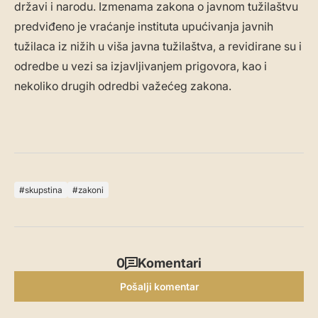
državi i narodu. Izmenama zakona o javnom tužilaštvu
predviđeno je vraćanje instituta upućivanja javnih
tužilaca iz nižih u viša javna tužilaštva, a revidirane su i
odredbe u vezi sa izjavljivanjem prigovora, kao i
nekoliko drugih odredbi važećeg zakona.
skupstina
zakoni
0
Komentari
Pošalji komentar