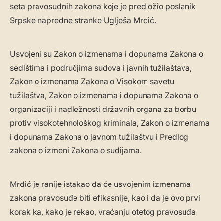
seta pravosudnih zakona koje je predložio poslanik
Srpske napredne stranke Uglješa Mrdić.
Usvojeni su Zakon o izmenama i dopunama Zakona o
sedištima i područjima sudova i javnih tužilaštava,
Zakon o izmenama Zakona o Visokom savetu
tužilaštva, Zakon o izmenama i dopunama Zakona o
organizaciji i nadležnosti državnih organa za borbu
protiv visokotehnološkog kriminala, Zakon o izmenama
i dopunama Zakona o javnom tužilaštvu i Predlog
zakona o izmeni Zakona o sudijama.
Mrdić je ranije istakao da će usvojenim izmenama
zakona pravosuđe biti efikasnije, kao i da je ovo prvi
korak ka, kako je rekao, vraćanju otetog pravosuđa