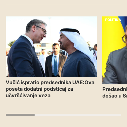
POLITIKA
POLITIKA
Vučić ispratio predsednika UAE:Ova
poseta dodatni podsticaj za
Predsedni
učvršćivanje veza
došao u S