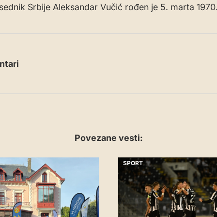
dsednik Srbije Aleksandar Vučić rođen je 5. marta 1970
tari
Povezane vesti:
SPORT