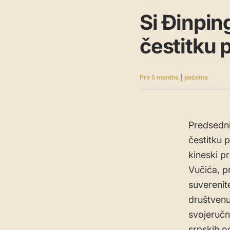
Si Đinpin
čestitku
Pre 5 months
|
početna
Predsedni
čestitku 
kineski p
Vučića, p
suverenit
društvenu 
svojeručn
srpskih o