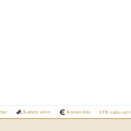
eme
Kamere uživo
Kursna lista
STB-video serv