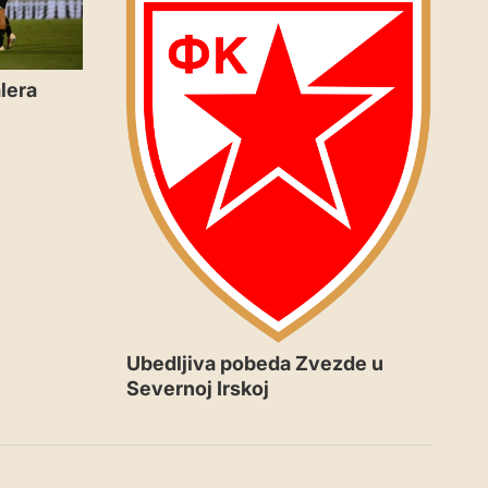
lera
Ubedljiva pobeda Zvezde u
Severnoj Irskoj