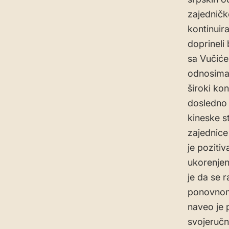
zajedničk
kontinuira
doprineli
sa Vučiće
odnosima K
široki ko
dosledno 
kineske s
zajednice
je pozitiv
ukorenjen
je da se 
ponovnom 
naveo je 
svojeručn