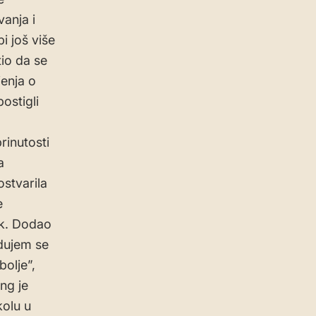
anja i
i još više
tio da se
jenja o
ostigli
rinutosti
a
ostvarila
e
ik. Dodao
dujem se
olje”,
ng je
kolu u