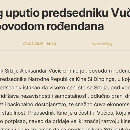
g uputio predsedniku Vu
 povodom rođendana
03.03.2026 | 14:40
Izvor: tanjug
k Srbije Aleksandar Vučić primio je , povodom rođen
predsednika Narodne Republike Kine Si Đinpinga, u kojo
redsednik istakao da visoko ceni što se Srbija, pod v
ridržava nezavisnosti i samostalnosti, odlučno brani d
et i nacionalno dostojanstvo, te snažno čuva ekonomsk
stabilnost. Predsednik Kine je u čestitki Vučiću, koju j
o potpisao, naveo da pridaje veliki značaj razvoju kin
dnosa i da je spreman da sa predsednikom Srbije ulaž