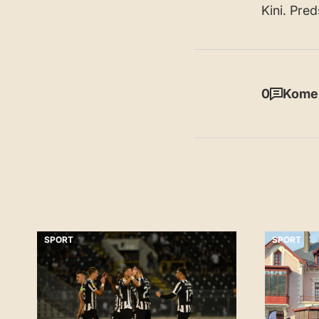
Kini. Pre
0
Komen
SPORT
SPORT