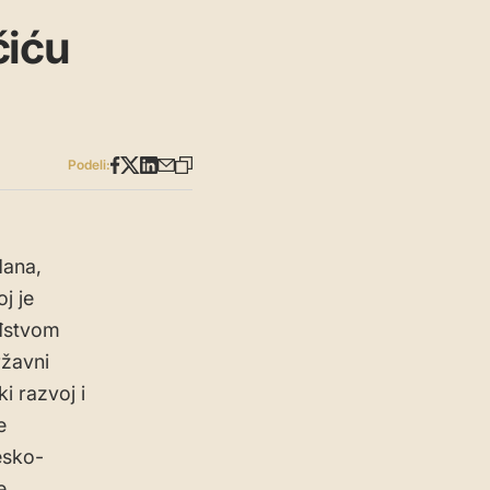
čiću
Podeli:
dana,
j je
ođstvom
ržavni
i razvoj i
e
esko-
e