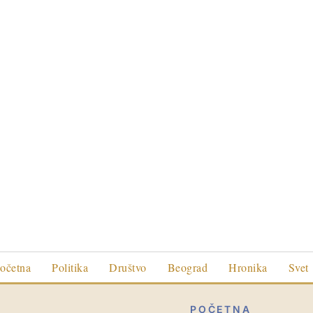
očetna
Politika
Društvo
Beograd
Hronika
Svet
POČETNA