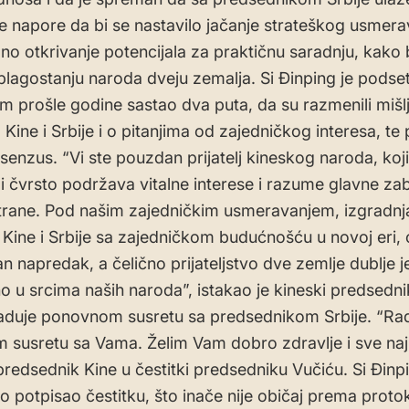
e napore da bi se nastavilo jačanje strateškog usmerav
no otkrivanje potencijala za praktičnu saradnju, kako b
 blagostanju naroda dveju zemalja. Si Đinping je podse
m prošle godine sastao dva puta, da su razmenili mišl
ine i Srbije i o pitanjima od zajedničkog interesa, te p
nsenzus. “Vi ste pouzdan prijatelj kineskog naroda, koji
i čvrsto podržava vitalne interese i razume glavne zab
trane. Pod našim zajedničkim usmeravanjem, izgradnj
 Kine i Srbije sa zajedničkom budućnošću u novoj eri, 
an napredak, a čelično prijateljstvo dve zemlje dublje j
o u srcima naših naroda”, istakao je kineski predsedn
raduje ponovnom susretu sa predsednikom Srbije. “Ra
susretu sa Vama. Želim Vam dobro zdravlje i sve najb
predsednik Kine u čestitki predsedniku Vučiću. Si Đinpi
o potpisao čestitku, što inače nije običaj prema proto