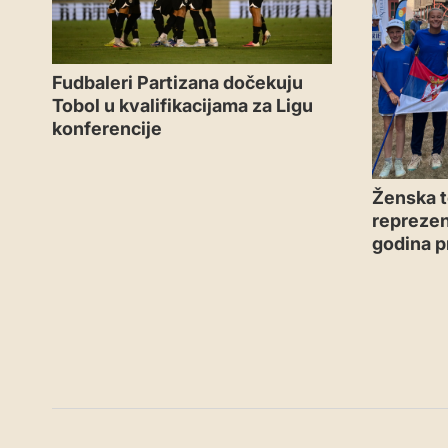
Fudbaleri Partizana dočekuju
Tobol u kvalifikacijama za Ligu
konferencije
Ženska t
reprezen
godina p