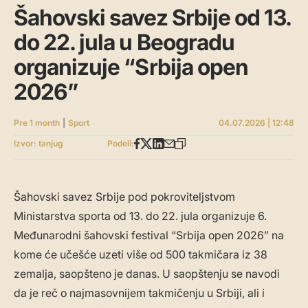
Šahovski savez Srbije od 13.
do 22. jula u Beogradu
organizuje “Srbija open
2026”
Pre 1 month
|
Sport
04.07.2026 | 12:48
Izvor: tanjug
Podeli:
Šahovski savez Srbije pod pokroviteljstvom
Ministarstva sporta od 13. do 22. jula organizuje 6.
Međunarodni šahovski festival “Srbija open 2026” na
kome će učešće uzeti više od 500 takmičara iz 38
zemalja, saopšteno je danas. U saopštenju se navodi
da je reč o najmasovnijem takmičenju u Srbiji, ali i