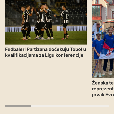
Fudbaleri Partizana dočekuju Tobol u
kvalifikacijama za Ligu konferencije
Ženska te
reprezenta
prvak Evr