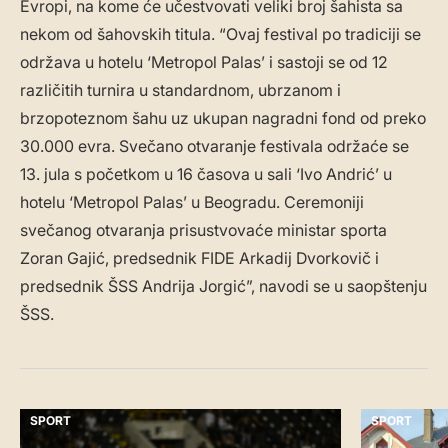
Evropi, na kome će učestvovati veliki broj šahista sa
nekom od šahovskih titula. “Ovaj festival po tradiciji se
održava u hotelu ‘Metropol Palas’ i sastoji se od 12
različitih turnira u standardnom, ubrzanom i
brzopoteznom šahu uz ukupan nagradni fond od preko
30.000 evra. Svečano otvaranje festivala održaće se
13. jula s početkom u 16 časova u sali ‘Ivo Andrić’ u
hotelu ‘Metropol Palas’ u Beogradu. Ceremoniji
svečanog otvaranja prisustvovaće ministar sporta
Zoran Gajić, predsednik FIDE Arkadij Dvorkovič i
predsednik ŠSS Andrija Jorgić”, navodi se u saopštenju
ŠSS.
SPORT
SPORT