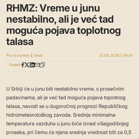
RHMZ: Vreme u junu
nestabilno, ali je već tad
moguća pojava toplotnog
talasa
Pre 3 months
|
Vesti
21.05.2026 | 09:41
Podeli:
U Srbiji će u junu biti nestabilno vreme, s prosečnim
padavinama, ali je već tad moguća pojava toplotnog
talasa, navodi se u dugoročnoj prognozi Republičkog
hidrometeorološkog zavoda. Srednja minimalna
temperatura vazduha u junu biće iznad višegodišnjeg
proseka, pri čemu će njena srednja vrednost biti za 0,5