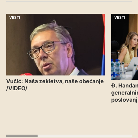
VESTI
VESTI
Vučić: Naša zekletva, naše obećanje
Đ. Handan
/VIDEO/
generalni
poslovanj