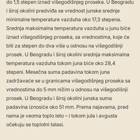
do 1,5 stepen iznad višegodišnjeg proseka. U Beogradu
i široj okolini predviđa se vrednost junske srednje
minimalne temperature vazduha oko 17,3 stepena.
Srednja maksimalna temperatura vazduha u junu biće
iznad višegodišnjeg proseka, sa vrednostima, koje će
biti za stepen do dva više u odnosu na višegodišnji
prosek. U Beogradu i široj okolini srednja maksimalna
temperatura vazduha tokom juna biće oko 28,4
stepeni. Mesečna suma padavina tokom juna
zadržavaće se u granicama višegodišnjeg proseka sa
vrednostima do 5 mm nižim u odnosu na višegodišnji
prosek. U Beogradu i široj okolini junska suma
padavina iznosiće oko 51 mm. Prema najavama, pred
nama je veoma toplo leto – i tokom jula i avgusta
očekuju se toplotni talasi.