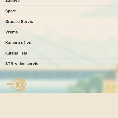
Zabava
Sport
Gradski Servis
Vreme
Kamere uživo
Kursna lista
STB-video servis
Marketing
Impresum
Kontakt
Pravila i uslovi korišćenja
Politika o kolačićima