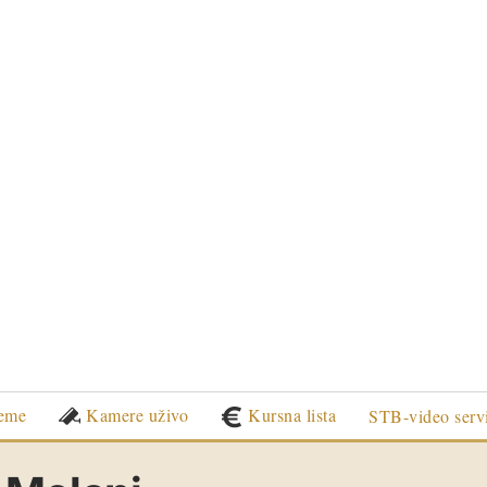
eme
Kamere uživo
Kursna lista
STB-video serv