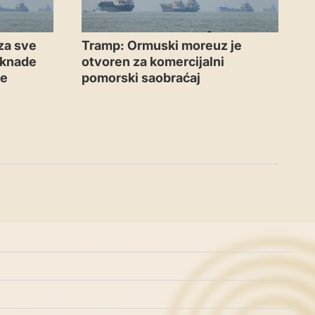
za sve
Tramp: Ormuski moreuz je
aknade
otvoren za komercijalni
me
pomorski saobraćaj