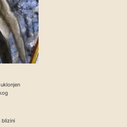
 uklonjen
skog
blizini