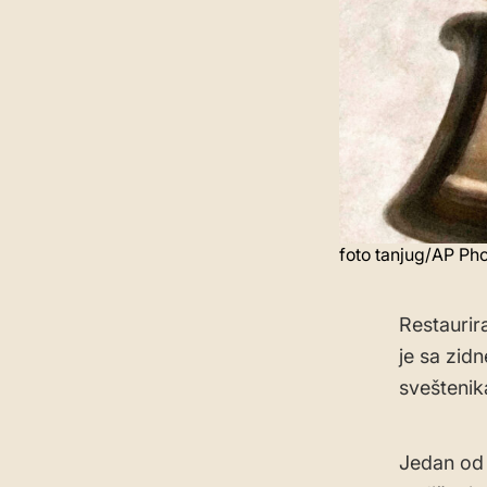
foto tanjug/AP Ph
Restaurir
je sa zid
sveštenik
Jedan od 