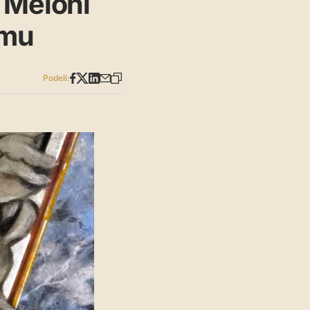
 Meloni
imu
Podeli: