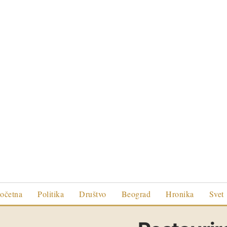
očetna
Politika
Društvo
Beograd
Hronika
Svet