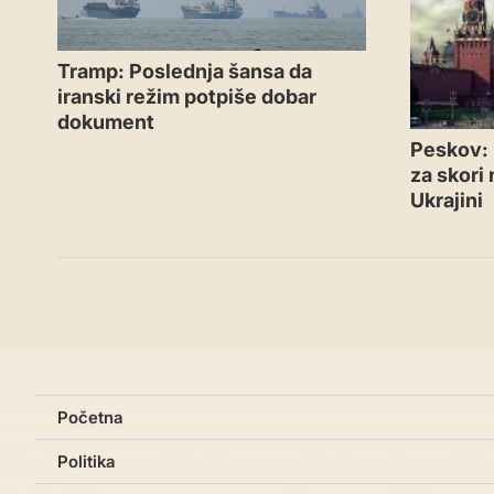
Tramp: Poslednja šansa da
iranski režim potpiše dobar
dokument
Peskov: 
za skori
Ukrajini
Početna
Politika