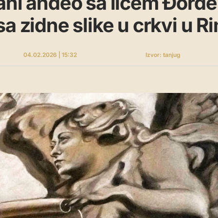
ani anđeo sa licem Đorđe
sa zidne slike u crkvi u R
04.02.2026 | 15:32
Izvor: tanjug