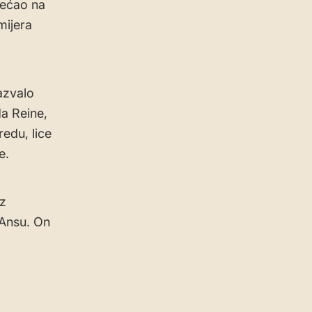
sećao na
mijera
zazvalo
da Reine,
edu, lice
e.
az
 Ansu. On