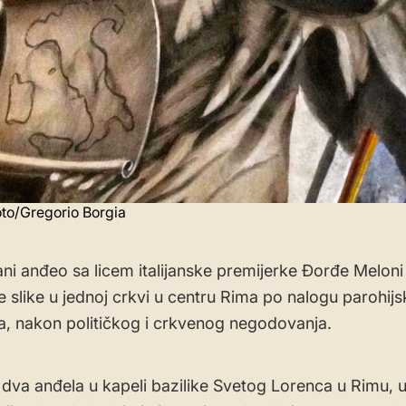
oto/Gregorio Borgia
ani anđeo sa licem italijanske premijerke Đorđe Meloni
ne slike u jednoj crkvi u centru Rima po nalogu parohij
a, nakon političkog i crkvenog negodovanja.
dva anđela u kapeli bazilike Svetog Lorenca u Rimu, u 