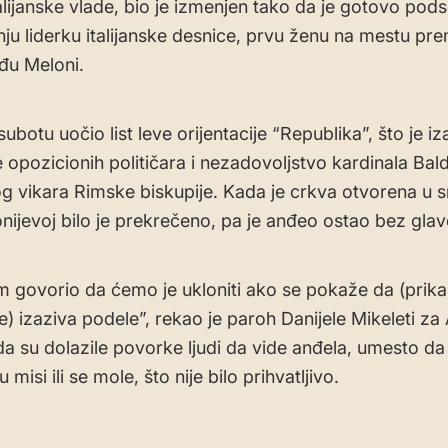
talijanske vlade, bio je izmenjen tako da je gotovo pod
ju liderku italijanske desnice, prvu ženu na mestu pre
rđu Meloni.
 subotu uočio list leve orijentacije “Republika”, što je i
 opozicionih političara i nezadovoljstvo kardinala Bal
g vikara Rimske biskupije. Kada je crkva otvorena u sr
onijevoj bilo je prekrečeno, pa je anđeo ostao bez glav
 govorio da ćemo je ukloniti ako se pokaže da (prik
e) izaziva podele”, rekao je paroh Danijele Mikeleti za
da su dolazile povorke ljudi da vide anđela, umesto da
u misi ili se mole, što nije bilo prihvatljivo.