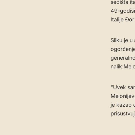
sedišta i
49-godišn
Italije Đo
Sliku je u
ogorčenje
generalno
nalik Mel
“Uvek sam
Melonijev
je kazao 
prisustvuj