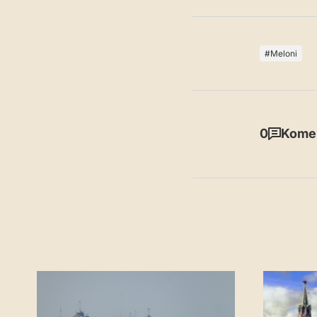
Meloni
0
Komen