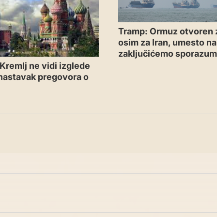
Tramp: Ormuz otvoren 
osim za Iran, umesto n
zaključićemo sporazu
Kremlj ne vidi izglede
 nastavak pregovora o