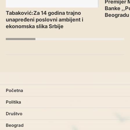
Premijer 
Banke ,,P
Tabaković:Za 14 godina trajno
Beogradu
unapređeni poslovni ambijent i
ekonomska slika Srbije
Početna
Politika
Društvo
Beograd