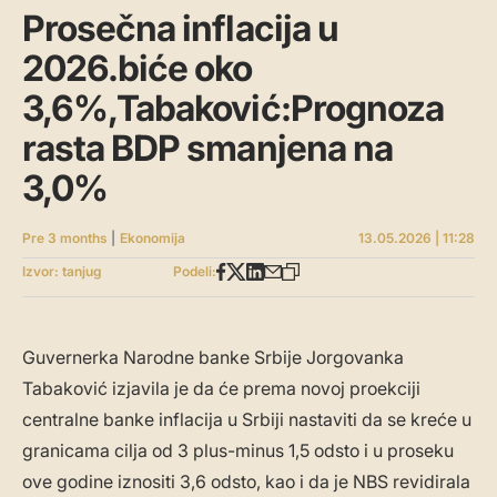
Prosečna inflacija u
2026.biće oko
3,6%,Tabaković:Prognoza
rasta BDP smanjena na
3,0%
Pre 3 months
|
Ekonomija
13.05.2026 | 11:28
Izvor: tanjug
Podeli:
Guvernerka Narodne banke Srbije Jorgovanka
Tabaković izjavila je da će prema novoj proekciji
centralne banke inflacija u Srbiji nastaviti da se kreće u
granicama cilja od 3 plus-minus 1,5 odsto i u proseku
ove godine iznositi 3,6 odsto, kao i da je NBS revidirala