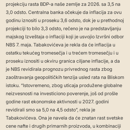
projekciju rasta BDP-a naše zemlje za 2026. sa 3,5 na
3,0 odsto. Centralna banka očekuje da inflacija za ovu
godinu iznositi u proseku 3,6 odsto, dok je u prethodnoj
projekciji to bilo 3,3 odsto, rečeno je na predstavljanju
majskog Izveštaja o inflaciji koji je usvojio Izvršni odbor
NBS 7. maja. Tabakovićeva je rekla da će inflacija u
ostatku tekućeg tromesečja i u trećem tromesečju i u
proseku iznositi u okviru granica ciljane inflacije, a da
je NBS revidirala prognozu privrednog rasta zbog
zaoštravanja geopolitičkih tenzija usled rata na Bliskom
istoku. “Istovremeno, zbog uticaja produžene globalne
neizvesnosti na investiciono poverenje, još od prošle
godine rast ekonomske aktivnosti u 2027. godini
revidirali smo sa 5,0 na 4,5 odsto”, rekla je
Tabakovićeva. Ona je navela da će znatan rast svetske
cene nafte i drugih primarnih proizvoda, u kombinaciji