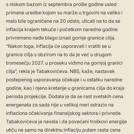
s niskom bazom iz septembra prošle godine usled
primene uredbe kojom su marže u trgovini na veliko i
malo bile ograničene na 20 odsto, uticati na to da se
inflacija krajem tekuće i početkom naredne godine
privremeno nađe blago iznad gornje granice cilja.
“Nakon toga, inflacija će usporavati i vratiti se u
granice cilja s obzirom na to da je već u drugom
tromesečju 2027. u proseku vidimo na gornjoj granici
cilja”, rekla je Tabakovićeva. NBS, kaže, nastavak
postepenog usporavanja očekuje i u ostatku naredne
godine, kao i njeno kretanje u granicama cilja do kraja
perioda projekcije. Dodala je da se rast svetskih cena
energenata za sada nije u velikoj meri odrazio na
inflaciona očekivanja finansijskog sektora i privrede.
Tabakovićeva je navela i da povećani troškovi energije
utiču ne samo na direktnu inflaciju putem rasta cena