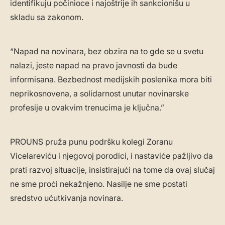
identifikuju počinioce i najoštrije ih sankcionišu u
skladu sa zakonom.
“Napad na novinara, bez obzira na to gde se u svetu
nalazi, jeste napad na pravo javnosti da bude
informisana. Bezbednost medijskih poslenika mora biti
neprikosnovena, a solidarnost unutar novinarske
profesije u ovakvim trenucima je ključna.”
PROUNS pruža punu podršku kolegi Zoranu
Vicelareviću i njegovoj porodici, i nastaviće pažljivo da
prati razvoj situacije, insistirajući na tome da ovaj slučaj
ne sme proći nekažnjeno. Nasilje ne sme postati
sredstvo ućutkivanja novinara.