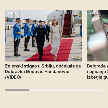
VESTI
VESTI
Zelenski stigao u Srbiju, dočekala ga
Belgrade 
Dubravka Đedović Handanović
najmanje 2
/VIDEO/
izbegle g