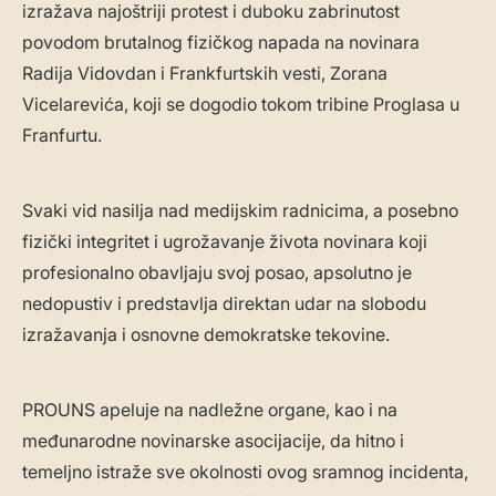
izražava najoštriji protest i duboku zabrinutost
povodom brutalnog fizičkog napada na novinara
Radija Vidovdan i Frankfurtskih vesti, Zorana
Vicelarevića, koji se dogodio tokom tribine Proglasa u
Franfurtu.
Svaki vid nasilja nad medijskim radnicima, a posebno
fizički integritet i ugrožavanje života novinara koji
profesionalno obavljaju svoj posao, apsolutno je
nedopustiv i predstavlja direktan udar na slobodu
izražavanja i osnovne demokratske tekovine.
PROUNS apeluje na nadležne organe, kao i na
međunarodne novinarske asocijacije, da hitno i
temeljno istraže sve okolnosti ovog sramnog incidenta,