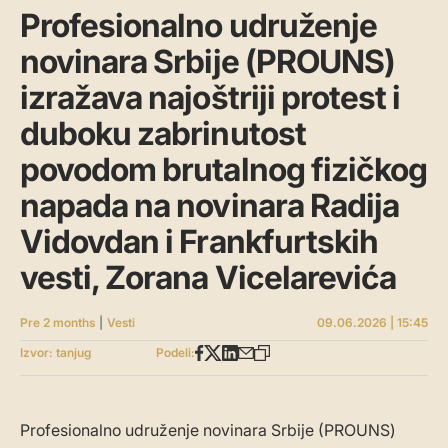
Profesionalno udruženje
novinara Srbije (PROUNS)
izražava najoštriji protest i
duboku zabrinutost
povodom brutalnog fizičkog
napada na novinara Radija
Vidovdan i Frankfurtskih
vesti, Zorana Vicelarevića
Pre 2 months
|
Vesti
09.06.2026 | 15:45
Izvor: tanjug
Podeli:
Profesionalno udruženje novinara Srbije (PROUNS)