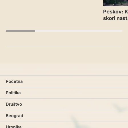
Peskov: Kr
skori nas
Početna
Politika
Društvo
Beograd
Hronika