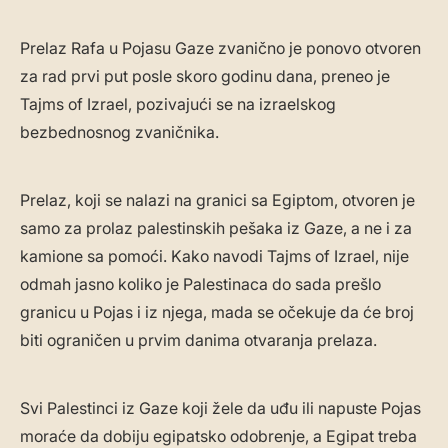
Prelaz Rafa u Pojasu Gaze zvanično je ponovo otvoren
za rad prvi put posle skoro godinu dana, preneo je
Tajms of Izrael, pozivajući se na izraelskog
bezbednosnog zvaničnika.
Prelaz, koji se nalazi na granici sa Egiptom, otvoren je
samo za prolaz palestinskih pešaka iz Gaze, a ne i za
kamione sa pomoći. Kako navodi Tajms of Izrael, nije
odmah jasno koliko je Palestinaca do sada prešlo
granicu u Pojas i iz njega, mada se očekuje da će broj
biti ograničen u prvim danima otvaranja prelaza.
Svi Palestinci iz Gaze koji žele da uđu ili napuste Pojas
moraće da dobiju egipatsko odobrenje, a Egipat treba