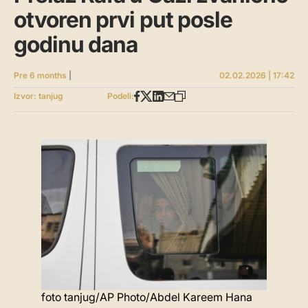
otvoren prvi put posle
godinu dana
Pre 6 months
|
02.02.2026 | 17:42
Izvor: tanjug
Podeli:
foto tanjug/AP Photo/Abdel Kareem Hana