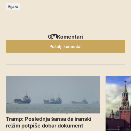
gaza
0
Komentari
Pošalji komentar
Tramp: Poslednja šansa da iranski
režim potpiše dobar dokument