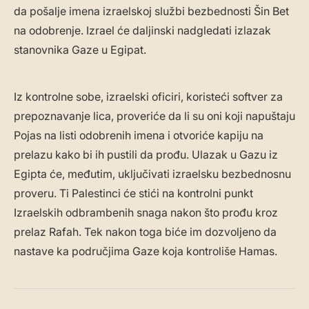
da pošalje imena izraelskoj službi bezbednosti Šin Bet
na odobrenje. Izrael će daljinski nadgledati izlazak
stanovnika Gaze u Egipat.
Iz kontrolne sobe, izraelski oficiri, koristeći softver za
prepoznavanje lica, proveriće da li su oni koji napuštaju
Pojas na listi odobrenih imena i otvoriće kapiju na
prelazu kako bi ih pustili da prođu. Ulazak u Gazu iz
Egipta će, međutim, uključivati izraelsku bezbednosnu
proveru. Ti Palestinci će stići na kontrolni punkt
Izraelskih odbrambenih snaga nakon što prođu kroz
prelaz Rafah. Tek nakon toga biće im dozvoljeno da
nastave ka područjima Gaze koja kontroliše Hamas.