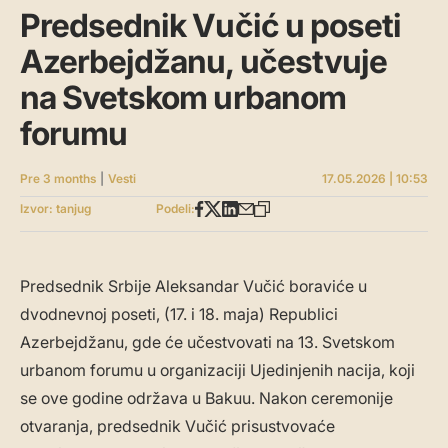
Predsednik Vučić u poseti
Azerbejdžanu, učestvuje
na Svetskom urbanom
forumu
Pre 3 months
|
Vesti
17.05.2026 | 10:53
Izvor: tanjug
Podeli:
Predsednik Srbije Aleksandar Vučić boraviće u
dvodnevnoj poseti, (17. i 18. maja) Republici
Azerbejdžanu, gde će učestvovati na 13. Svetskom
urbanom forumu u organizaciji Ujedinjenih nacija, koji
se ove godine održava u Bakuu. Nakon ceremonije
otvaranja, predsednik Vučić prisustvovaće