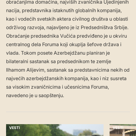
obraćanjima domaćina, najviših zvaničnika Ujedinjenih
nacija, predstavnika istaknutih globalnih kompanija,
kao i vodećih svetskih aktera civilnog društva u oblasti
održivog razvoja, najavljeno je iz Predsedništva Srbije.
Obraćanje predsednika Vučića predviđeno je u okviru
centralnog dela Foruma koji okuplja šefove država i
vlada. Tokom posete Azerbejdžanu planiran je
bilateralni sastanak sa predsednikom te zemlje
Ilhamom Alijevim, sastanak sa predstavnicima nekih od
najvećih azerbejdžanskih kompanija, kao i niz susreta
sa visokim zvaničnicima i učesnicima Foruma,
navedeno je u saopštenju.
VESTI
VESTI