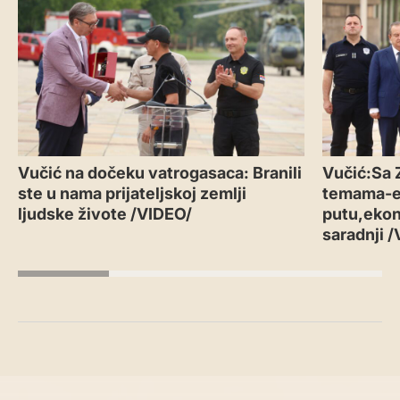
Vučić na dočeku vatrogasaca: Branili
Vučić:Sa 
ste u nama prijateljskoj zemlji
temama-
ljudske živote /VIDEO/
putu,ekon
saradnji 