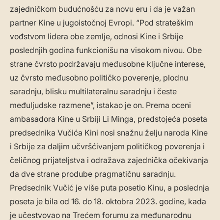
zajedničkom budućnošću za novu eru i da je važan
partner Kine u jugoistočnoj Evropi. “Pod strateškim
vođstvom lidera obe zemlje, odnosi Kine i Srbije
poslednjih godina funkcionišu na visokom nivou. Obe
strane čvrsto podržavaju međusobne ključne interese,
uz čvrsto međusobno političko poverenje, plodnu
saradnju, blisku multilateralnu saradnju i česte
međuljudske razmene”, istakao je on. Prema oceni
ambasadora Kine u Srbiji Li Minga, predstojeća poseta
predsednika Vučića Kini nosi snažnu želju naroda Kine
i Srbije za daljim učvršćivanjem političkog poverenja i
čeličnog prijateljstva i odražava zajednička očekivanja
da dve strane prodube pragmatičnu saradnju.
Predsednik Vučić je više puta posetio Kinu, a poslednja
poseta je bila od 16. do 18. oktobra 2023. godine, kada
je učestvovao na Trećem forumu za međunarodnu