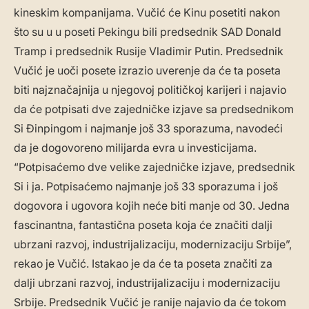
kineskim kompanijama. Vučić će Kinu posetiti nakon
što su u u poseti Pekingu bili predsednik SAD Donald
Tramp i predsednik Rusije Vladimir Putin. Predsednik
Vučić je uoči posete izrazio uverenje da će ta poseta
biti najznačajnija u njegovoj političkoj karijeri i najavio
da će potpisati dve zajedničke izjave sa predsednikom
Si Đinpingom i najmanje još 33 sporazuma, navodeći
da je dogovoreno milijarda evra u investicijama.
“Potpisaćemo dve velike zajedničke izjave, predsednik
Si i ja. Potpisaćemo najmanje još 33 sporazuma i još
dogovora i ugovora kojih neće biti manje od 30. Jedna
fascinantna, fantastična poseta koja će značiti dalji
ubrzani razvoj, industrijalizaciju, modernizaciju Srbije”,
rekao je Vučić. Istakao je da će ta poseta značiti za
dalji ubrzani razvoj, industrijalizaciju i modernizaciju
Srbije. Predsednik Vučić je ranije najavio da će tokom