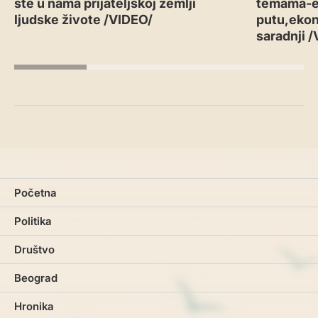
ste u nama prijateljskoj zemlji
temama-
ljudske živote /VIDEO/
putu,ekon
saradnji 
Početna
Politika
Društvo
Beograd
Hronika