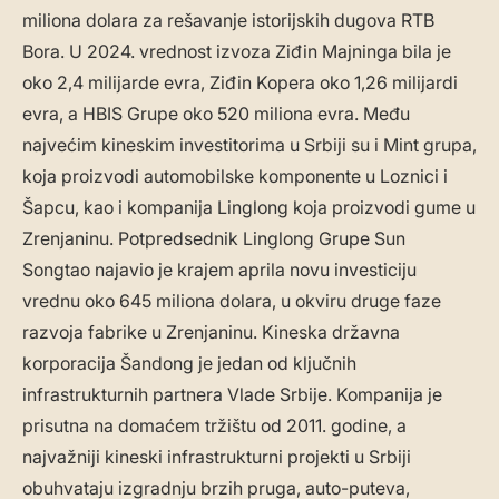
miliona dolara za rešavanje istorijskih dugova RTB
Bora. U 2024. vrednost izvoza Ziđin Majninga bila je
oko 2,4 milijarde evra, Ziđin Kopera oko 1,26 milijardi
evra, a HBIS Grupe oko 520 miliona evra. Među
najvećim kineskim investitorima u Srbiji su i Mint grupa,
koja proizvodi automobilske komponente u Loznici i
Šapcu, kao i kompanija Linglong koja proizvodi gume u
Zrenjaninu. Potpredsednik Linglong Grupe Sun
Songtao najavio je krajem aprila novu investiciju
vrednu oko 645 miliona dolara, u okviru druge faze
razvoja fabrike u Zrenjaninu. Kineska državna
korporacija Šandong je jedan od ključnih
infrastrukturnih partnera Vlade Srbije. Kompanija je
prisutna na domaćem tržištu od 2011. godine, a
najvažniji kineski infrastrukturni projekti u Srbiji
obuhvataju izgradnju brzih pruga, auto-puteva,