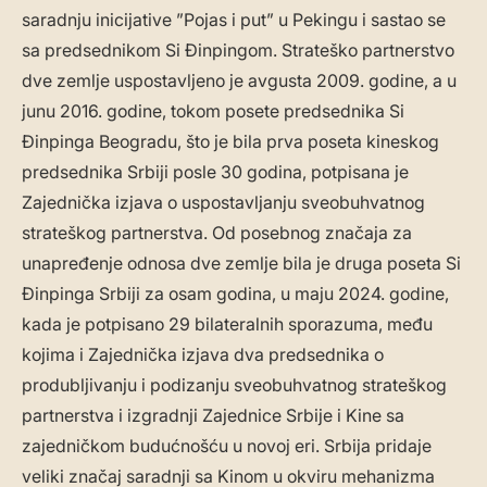
saradnju inicijative ”Pojas i put” u Pekingu i sastao se
sa predsednikom Si Đinpingom. Strateško partnerstvo
dve zemlje uspostavljeno je avgusta 2009. godine, a u
junu 2016. godine, tokom posete predsednika Si
Đinpinga Beogradu, što je bila prva poseta kineskog
predsednika Srbiji posle 30 godina, potpisana je
Zajednička izjava o uspostavljanju sveobuhvatnog
strateškog partnerstva. Od posebnog značaja za
unapređenje odnosa dve zemlje bila je druga poseta Si
Đinpinga Srbiji za osam godina, u maju 2024. godine,
kada je potpisano 29 bilateralnih sporazuma, među
kojima i Zajednička izjava dva predsednika o
produbljivanju i podizanju sveobuhvatnog strateškog
partnerstva i izgradnji Zajednice Srbije i Kine sa
zajedničkom budućnošću u novoj eri. Srbija pridaje
veliki značaj saradnji sa Kinom u okviru mehanizma