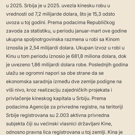
u 2025. Srbija je u 2025. uvezla kinesku robu u
vrednosti od 7,2 milijarde dolara, što je 15,3 odsto
uvoza u toj godini. Prema podacima Republičkog
zavoda za statistiku, u periodu januar-mart ove godine
ukupna spoljnotrgovinska razmena u robi sa Kinom
iznosila je 2,54 milijardi dolara. Ukupan izvoz u robi u
Kinu u tom periodu iznosio je 681,8 miliona dolara, dok
je uvezeno 1,86 milijardi dolara robe. Poslednjih godina
ulažu se ogromni napori sa obe strane da se
ekonomska saradnja između dve zemlje podigne na
viši nivo, kroz realizaciju zajedničkih projekata i
privlačenje kineskog kapitala u Srbiju. Prema
podacima Agencije za privredne registre, na teritoriji
Srbije registrovana su 2.003 aktivna privredna
subjekta čiji su većinski vlasnici državljani Kine,
odnosno pravna lica registrovana u toj zemlji. Kina je