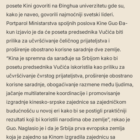
posete Kini govoriti na Đinghua univerzitetu gde su,
kako je naveo, govorili najmoćniji svetski lideri.
Portparol Ministarstva spoljnih poslova Kine Guo Đa-
kun izjavio je da će poseta predsednika Vučića biti
prilika za učvršćivanje čeličnog prijateljstva i
proširenje obostrano korisne saradnje dve zemlje.
“Kina je spremna da sarađuje sa Srbijom kako bi
posetu predsednika Vučića iskoristila kao priliku za
učvršćivanje čvrstog prijateljstva, proširenje obostrano
korisne saradnje, obogaćivanje razmene među ljudima,
jačanje multilateralne koordinacije i promovisanje
izgradnje kinesko-srpske zajednice sa zajedničkom
budućnošću u novoj eri kako bi se postigli praktičniji
rezultati koji bi koristili narodima obe zemlje”, rekao je
Guo. Naglasio je i da je Srbija prva evropska zemlja
koja je zajedno sa Kinom izgradila zajednicu sa