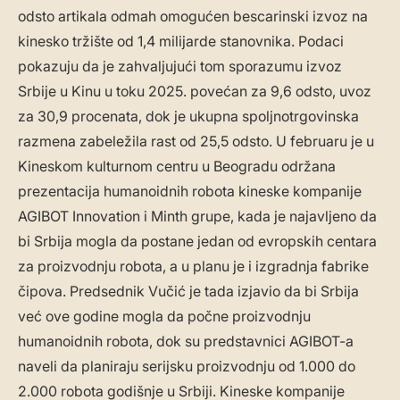
odsto artikala odmah omogućen bescarinski izvoz na
kinesko tržište od 1,4 milijarde stanovnika. Podaci
pokazuju da je zahvaljujući tom sporazumu izvoz
Srbije u Kinu u toku 2025. povećan za 9,6 odsto, uvoz
za 30,9 procenata, dok je ukupna spoljnotrgovinska
razmena zabeležila rast od 25,5 odsto. U februaru je u
Kineskom kulturnom centru u Beogradu održana
prezentacija humanoidnih robota kineske kompanije
AGIBOT Innovation i Minth grupe, kada je najavljeno da
bi Srbija mogla da postane jedan od evropskih centara
za proizvodnju robota, a u planu je i izgradnja fabrike
čipova. Predsednik Vučić je tada izjavio da bi Srbija
već ove godine mogla da počne proizvodnju
humanoidnih robota, dok su predstavnici AGIBOT-a
naveli da planiraju serijsku proizvodnju od 1.000 do
2.000 robota godišnje u Srbiji. Kineske kompanije