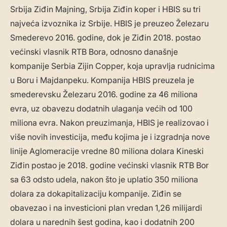
Srbija Ziđin Majning, Srbija Ziđin koper i HBIS su tri
najveća izvoznika iz Srbije. HBIS je preuzeo Železaru
Smederevo 2016. godine, dok je Ziđin 2018. postao
većinski vlasnik RTB Bora, odnosno današnje
kompanije Serbia Zijin Copper, koja upravlja rudnicima
u Boru i Majdanpeku. Kompanija HBIS preuzela je
smederevsku Železaru 2016. godine za 46 miliona
evra, uz obavezu dodatnih ulaganja većih od 100
miliona evra. Nakon preuzimanja, HBIS je realizovao i
više novih investicija, među kojima je i izgradnja nove
linije Aglomeracije vredne 80 miliona dolara Kineski
Ziđin postao je 2018. godine većinski vlasnik RTB Bor
sa 63 odsto udela, nakon što je uplatio 350 miliona
dolara za dokapitalizaciju kompanije. Ziđin se
obavezao i na investicioni plan vredan 1,26 milijardi
dolara u narednih šest godina, kao i dodatnih 200