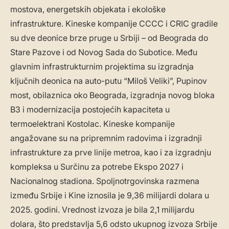
mostova, energetskih objekata i ekološke
infrastrukture. Kineske kompanije CCCC i CRIC gradile
su dve deonice brze pruge u Srbiji – od Beograda do
Stare Pazove i od Novog Sada do Subotice. Među
glavnim infrastrukturnim projektima su izgradnja
ključnih deonica na auto-putu “Miloš Veliki”, Pupinov
most, obilaznica oko Beograda, izgradnja novog bloka
B3 i modernizacija postojećih kapaciteta u
termoelektrani Kostolac. Kineske kompanije
angažovane su na pripremnim radovima i izgradnji
infrastrukture za prve linije metroa, kao i za izgradnju
kompleksa u Surčinu za potrebe Ekspo 2027 i
Nacionalnog stadiona. Spoljnotrgovinska razmena
između Srbije i Kine iznosila je 9,36 milijardi dolara u
2025. godini. Vrednost izvoza je bila 2,1 milijardu
dolara, što predstavlja 5,6 odsto ukupnog izvoza Srbije