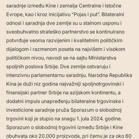
saradnje između Kine i zemalja Centralne i Istočne
Evrope, kao i kroz inicijativu ”Pojas i put”. Bilateralni
odnosi i saradnja dve zemlje su u stalnom usponu i
sveobuhvatno strateško partnerstvo se kontinuirano
potvrđuje veoma razvijenim i kvalitetnim političkim
dijalogom i razmenom poseta na najvišem i visokom
političkom nivou, navodi se na sajtu Ministarstva
spoljnih poslova Srbije. Dve zemlje ostvaruju i
intenzivnu parlamentarnu saradnju. Narodna Republika
Kina je duži niz godina najvažniji spoljnotrgovinski i
finansijski partner Srbije na azijskom kontinentu, a
dodatni impuls unapređenju bilateralne trgovinske i
investicione saradnje pruža Sporazum o slobodnoj
trgovini koji je stupio na snagu 1. jula 2024. godine.
Sporazum o slobodnoj trgovini između Srbije i Kine
obuhvata oko 20.000 proizvoda, pri čemu je za oko 60