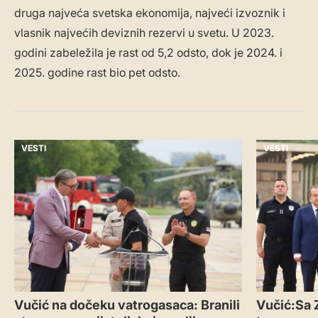
druga najveća svetska ekonomija, najveći izvoznik i
vlasnik najvećih deviznih rezervi u svetu. U 2023.
godini zabeležila je rast od 5,2 odsto, dok je 2024. i
2025. godine rast bio pet odsto.
VESTI
VESTI
Vučić na dočeku vatrogasaca: Branili
Vučić:Sa 