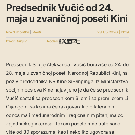
Predsednik Vučić od 24.
maja u zvaničnoj poseti Kini
Pre 3 months
|
Vesti
23.05.2026 | 11:19
Izvor: tanjug
Podeli:
Predsednik Srbije Aleksandar Vučić boraviće od 24. do
28. maja u zvaničnoj poseti Narodnoj Republici Kini, na
poziv predsednika NR Kine Si Đinpinga. Iz Ministarstva
spoljnih poslova Kine najavljeno je da će se predsednik
Vučić sastati sa predsednikom Sijem i sa premijerom Li
Ćijangom, sa kojima će razgovarati o bilateralnim
odnosima i međunarodnim i regionalnim pitanjima od
zajedničkog interesa. Tokom posete biće potpisano
više od 30 sporazuma, kao i nekoliko ugovora sa