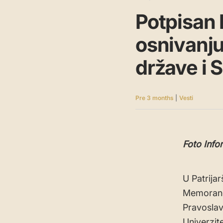
Potpisan
osnivanju
države i 
Pre 3 months
|
Vesti
Foto Info
U Patrija
Memorand
Pravoslav
Univerzit