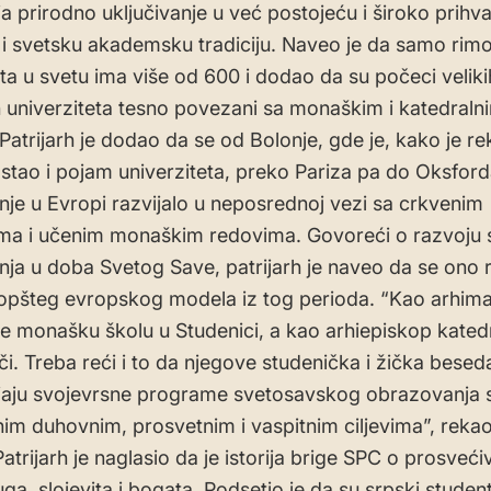
ja prirodno uključivanje u već postojeću i široko prihv
i svetsku akademsku tradiciju. Naveo je da samo rimo
eta u svetu ima više od 600 i dodao da su počeci veliki
 univerziteta tesno povezani sa monaškim i katedraln
Patrijarh je dodao da se od Bolonje, gde je, kako je re
stao i pojam univerziteta, preko Pariza pa do Oksford
je u Evropi razvijalo u neposrednoj vezi sa crkvenim
ma i učenim monaškim redovima. Govoreći o razvoju
ja u doba Svetog Save, patrijarh je naveo da se ono r
opšteg evropskog modela iz tog perioda. “Kao arhima
e monašku školu u Studenici, a kao arhiepiskop kated
či. Treba reći i to da njegove studenička i žička besed
jaju svojevrsne programe svetosavskog obrazovanja 
nim duhovnim, prosvetnim i vaspitnim ciljevima”, rekao
 Patrijarh je naglasio da je istorija brige SPC o prosveći
ga, slojevita i bogata. Podsetio je da su srpski student