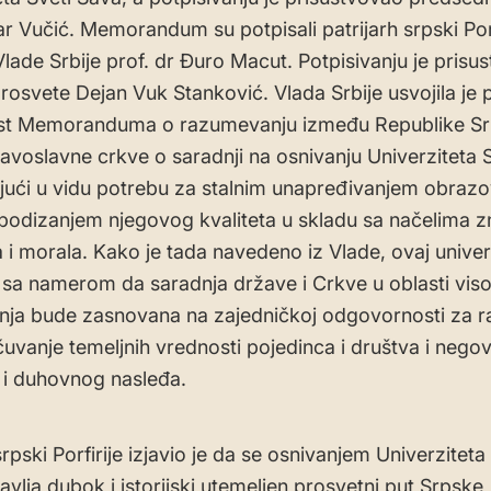
r Vučić. Memorandum su potpisali patrijarh srpski Porfi
Vlade Srbije prof. dr Đuro Macut. Potpisivanju je prisus
prosvete Dejan Vuk Stanković. Vlada Srbije usvojila j
kst Memoranduma o razumevanju između Republike Srb
avoslavne crkve o saradnji na osnivanju Univerziteta S
jući u vidu potrebu za stalnim unapređivanjem obraz
 podizanjem njegovog kvaliteta u skladu sa načelima z
a i morala. Kako je tada navedeno iz Vlade, ovaj univer
 sa namerom da saradnja države i Crkve u oblasti vis
ja bude zasnovana na zajedničkoj odgovornosti za r
čuvanje temeljnih vrednosti pojedinca i društva i nego
 i duhovnog nasleđa.
srpski Porfirije izjavio je da se osnivanjem Univerziteta
avlja dubok i istorijski utemeljen prosvetni put Srpske