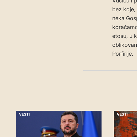
Vučiću i 
bez koje, 
neka Gosp
koračamo,
etosu, u k
oblikovan
Porfirije.
VESTI
VESTI