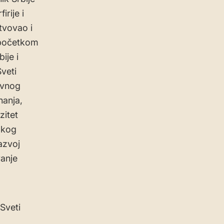
rije i
tvovao i
e početkom
ije i
veti
ovnog
nanja,
zitet
okog
azvoj
vanje
 Sveti