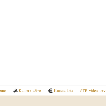
eme
Kamere uživo
Kursna lista
STB-video serv