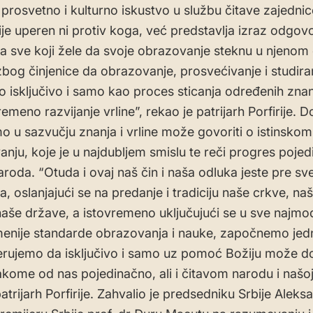
prosvetno i kulturno iskustvo u službu čitave zajednic
ije uperen ni protiv koga, već predstavlja izraz odgovo
za sve koji žele da svoje obrazovanje steknu u njenom o
zbog činjenice da obrazovanje, prosvećivanje i studira
isključivo i samo kao proces sticanja određenih znan
emeno razvijanje vrline”, rekao je patrijarh Porfirije. 
o u sazvučju znanja i vrline može govoriti o istinsko
anju, koje je u najdubljem smislu te reči progres pojed
aroda. “Otuda i ovaj naš čin i naša odluka jeste pre sv
, oslanjajući se na predanje i tradiciju naše crkve, na
naše države, a istovremeno uključujući se u sve najmod
enije standarde obrazovanja i nauke, započnemo jed
erujemo da isključivo i samo uz pomoć Božiju može d
kome od nas pojedinačno, ali i čitavom narodu i našoj
atrijarh Porfirije. Zahvalio je predsedniku Srbije Aleks