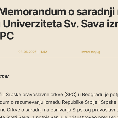
 Memorandum o saradnji
 Univerziteta Sv. Sava i
SPC
08.05.2026 | 11:42
Izvor: tanjug
rmer
ršiji Srpske pravoslavne crkve (SPC) u Beogradu je pot
um o razumevanju između Republike Srbije i Srpske
ne Crkve o saradnji na osnivanju Srpskog pravoslavn
eta Sveti Sava, a potpisivanju je prisustvovao predsedn