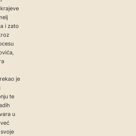
 krajeve
melj
a i zato
kroz
rocesu
ovića,
ra
rekao je
g
nju te
adih
tvara u
 već
 svoje