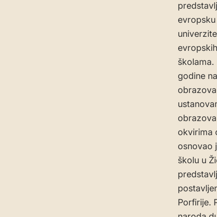
predstavl
evropsku 
univerzit
evropskih
školama. 
godine na
obrazovan
ustanova
obrazovan
okvirima 
osnovao j
školu u Ži
predstavl
postavlje
Porfirije.
naroda du