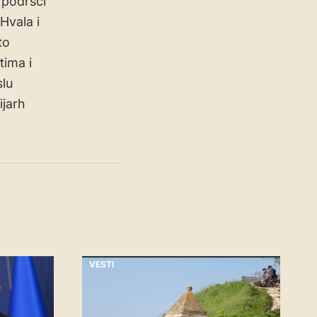
 podršci
Hvala i
to
tima i
slu
ijarh
VESTI