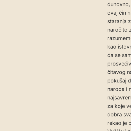
duhovno, 
ovaj čin n
staranja 
naročito 
razumemo 
kao istovr
da se sam
prosvećiv
čitavog n
pokušaj da
naroda i 
najsavrem
za koje v
dobra sva
rekao je p