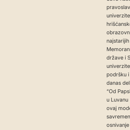
pravoslav
univerzite
hrišćansk
obrazovno
najstariji
Memorandu
države i 
univerzite
podršku i
danas del
“Od Papsk
u Luvanu 
ovaj mode
savremenu
osnivanje