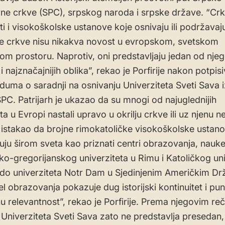
ne crkve (SPC), srpskog naroda i srpske države. “Crk
ti i visokoškolske ustanove koje osnivaju ili podržavaj
e crkve nisu nikakva novost u evropskom, svetskom
m prostoru. Naprotiv, oni predstavljaju jedan od njeg
h i najznačajnijih oblika”, rekao je Porfirije nakon potpis
ma o saradnji na osnivanju Univerziteta Sveti Sava
SPC. Patrijarh je ukazao da su mnogi od najuglednijih
ta u Evropi nastali upravo u okrilju crkve ili uz njenu
 istakao da brojne rimokatoličke visokoškolske ustano
uju širom sveta kao priznati centri obrazovanja, nauke 
o-gregorijanskog univerziteta u Rimu i Katoličkog uni
do univerziteta Notr Dam u Sjedinjenim Američkim D
l obrazovanja pokazuje dug istorijski kontinuitet i pu
 relevantnost”, rekao je Porfirije. Prema njegovim re
 Univerziteta Sveti Sava zato ne predstavlja presedan,