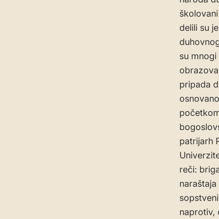
školovani
delili su
duhovnog,
su mnogi o
obrazovan
pripada d
osnovano
početkom 
bogoslovs
patrijarh
Univerzit
reči: bri
naraštaja
sopstveni
naprotiv, 