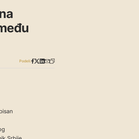
 na
zmeđu
Podeli:
pisan
og
ik Srbije