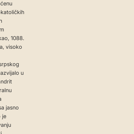
aćenu
katoličkih
h
im
kao, 1088.
a, visoko
 srpskog
azvijalo u
ndrit
ralnu
a
sa jasno
 je
vanju
i