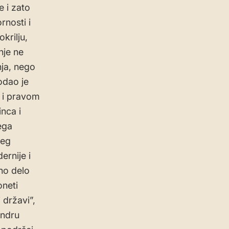
e i zato
rnosti i
krilju,
nje ne
ja, nego
Dodao je
m i pravom
inca i
ega
šeg
ernije i
no delo
oneti
 državi”,
andru