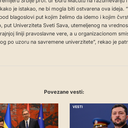
premijeru Srbije prof. dr Đuru Macutu na razumevanju i
kako je istakao, ne bi mogla biti ostvarena ova ideja. “
od blagoslovi put kojim želimo da idemo i kojim čvrs
 put Univerziteta Sveti Sava, utemeljenog na vrednos
rajnjoj liniji pravoslavne vere, a u organizacionom smi
og po uzoru na savremene univerzitete”, rekao je patr
Povezane vesti:
VESTI