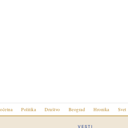
očetna
Politika
Društvo
Beograd
Hronika
Svet
VESTI