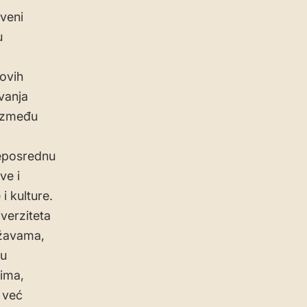
veni
u
ovih
ivanja
 između
 neposrednu
ve i
i kulture.
verziteta
ržavama,
nu
čima,
 već