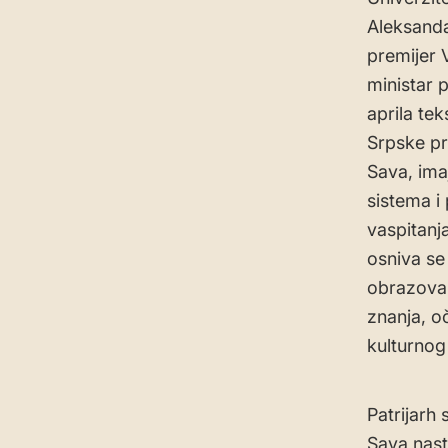
Aleksanda
premijer 
ministar 
aprila te
Srpske pr
Sava, ima
sistema i
vaspitanj
osniva se
obrazovan
znanja, o
kulturnog
Patrijarh 
Sava nast