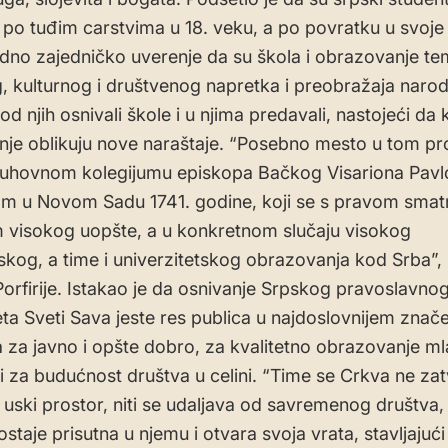
 po tuđim carstvima u 18. veku, a po povratku u svoje
 jedno zajedničko uverenje da su škola i obrazovanje te
 kulturnog i društvenog napretka i preobražaja narod
d njih osnivali škole i u njima predavali, nastojeći da 
je oblikuju nove naraštaje. “Posebno mesto u tom p
uhovnom kolegijumu episkopa Bačkog Visariona Pavl
m u Novom Sadu 1741. godine, koji se s pravom smat
visokog uopšte, a u konkretnom slučaju visokog
kog, a time i univerzitetskog obrazovanja kod Srba”, 
 Porfirije. Istakao je da osnivanje Srpskog pravoslavno
eta Sveti Sava jeste res publica u najdoslovnijem znače
ga za javno i opšte dobro, za kvalitetno obrazovanje ml
 i za budućnost društva u celini. “Time se Crkva ne za
 uski prostor, niti se udaljava od savremenog društva,
ostaje prisutna u njemu i otvara svoja vrata, stavljajući