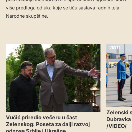
više predloga odluka koje se tiču sastava radnih tela
Narodne skupštine.
VESTI
VESTI
Zelenski s
Vučić priredio večeru u čast
Dubravka
Zelenskog: Poseta za dalji razvoj
/VIDEO/
odnosa Srbije i Ukrajine