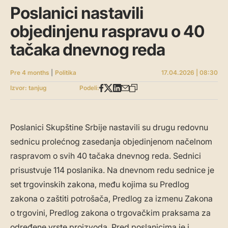
Poslanici nastavili
objedinjenu raspravu o 40
tačaka dnevnog reda
Pre 4 months
|
Politika
17.04.2026 | 08:30
Izvor: tanjug
Podeli:
Poslanici Skupštine Srbije nastavili su drugu redovnu
sednicu prolećnog zasedanja objedinjenom načelnom
raspravom o svih 40 tačaka dnevnog reda. Sednici
prisustvuje 114 poslanika. Na dnevnom redu sednice je
set trgovinskih zakona, među kojima su Predlog
zakona o zaštiti potrošača, Predlog za izmenu Zakona
o trgovini, Predlog zakona o trgovačkim praksama za
određene vrste proizvoda. Pred poslanicima je i