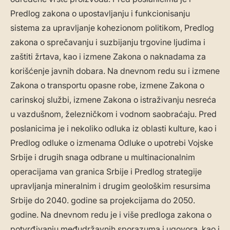
Predlog zakona o upostavljanju i funkcionisanju
sistema za upravljanje kohezionom politikom, Predlog
zakona o sprečavanju i suzbijanju trgovine ljudima i
zaštiti žrtava, kao i izmene Zakona o naknadama za
korišćenje javnih dobara. Na dnevnom redu su i izmene
Zakona o transportu opasne robe, izmene Zakona o
carinskoj službi, izmene Zakona o istraživanju nesreća
u vazdušnom, železničkom i vodnom saobraćaju. Pred
poslanicima je i nekoliko odluka iz oblasti kulture, kao i
Predlog odluke o izmenama Odluke o upotrebi Vojske
Srbije i drugih snaga odbrane u multinacionalnim
operacijama van granica Srbije i Predlog strategije
upravljanja mineralnim i drugim geološkim resursima
Srbije do 2040. godine sa projekcijama do 2050.
godine. Na dnevnom redu je i više predloga zakona o
potvrđivanju međudržavnih sporazuma i ugovora, kao i