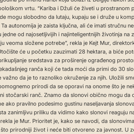
ološkom vrtu. “Kariba i Džuli će živeti u prostranom
gde mogu slobodno da lutaju, kupaju se i druže u komp
Ta autonomija je zaista ključna, ali će imati stručnu n
 jedne od najosetljivijih i najinteligentnijih životinja na z
ju veoma složene potrebe”, rekla je Kejt Mur, direktor
točište će u početku zauzimati 28 hektara, a biće po
rikupljanje sredstava za proširenje ograđenog prost
ekadašnjeg ranča koji će tada moći da primi do 30 sl
 važno da je to raznoliko okruženje za njih. Uložili 
pomognemo prirodi da se oporavi na onome što je ne
ni stočarski ranč. Znamo da slonovi obično mogu da o
e ako pravilno podesimo gustinu naseljavanja slonov
sta zanimljivu priliku da vidimo kako slonovi reaguju na
rekla je Mur. Prioritet je, kako se navodi, da slonovim
što prirodniji život i neće biti otvoreno za javnost. U 