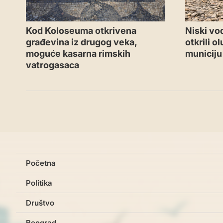
Kod Koloseuma otkrivena
Niski vo
građevina iz drugog veka,
otkrili 
moguće kasarna rimskih
municiju
vatrogasaca
Početna
Politika
Društvo
Beograd