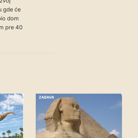
azvoj
u gde će
 bio dom
om pre 40
ZABAVA