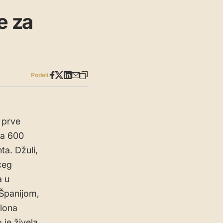
e za
Podeli:
 prve
za 600
ta. Džuli,
ćeg
a u
 Španijom,
slona
 je živela