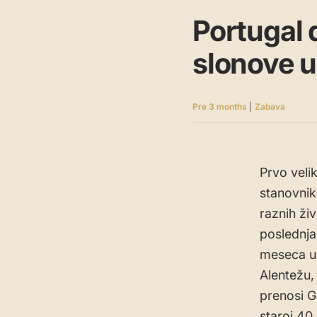
Portugal 
slonove u
Pre 3 months
|
Zabava
Prvo veli
stanovnik
raznih živ
poslednja
meseca u 
Alentežu,
prenosi Ga
staroj 40 