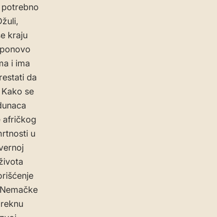
š potrebno
žuli,
se kraju
, ponovo
ma i ima
restati da
. Kako se
adunaca
 afričkog
rtnosti u
vernoj
života
orišćenje
ev Nemačke
dreknu