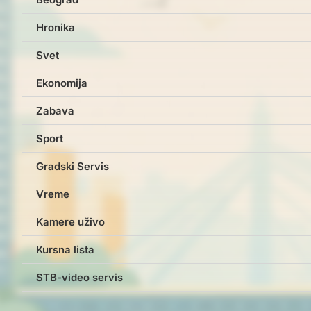
Hronika
Svet
Ekonomija
Zabava
Sport
Gradski Servis
Vreme
Kamere uživo
Kursna lista
STB-video servis