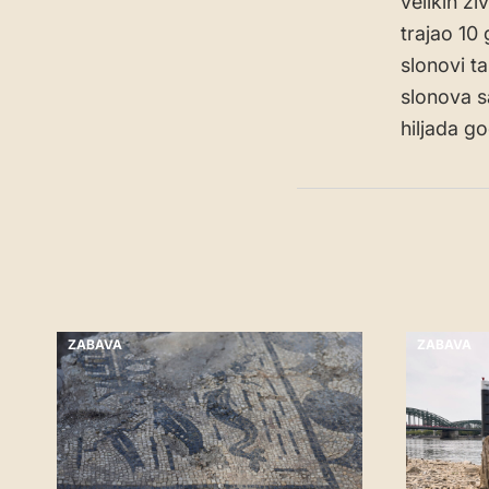
velikih ži
trajao 10
slonovi t
slonova s
hiljada go
ZABAVA
ZABAVA