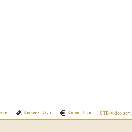
eme
Kamere uživo
Kursna lista
STB-video serv