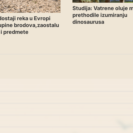
Studija: Vatrene oluje
prethodile izumiranju
dostaji reka u Evropi
dinosaurusa
olupine brodova,zaostalu
 i predmete