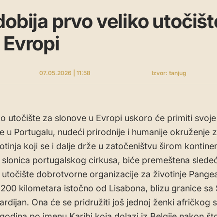
dobija prvo veliko utočišt
 Evropi
07.05.2026 | 11:58
Izvor: tanjug
ko utočište za slonove u Evropi uskoro će primiti svoje
e u Portugalu, nudeći prirodnije i humanije okruženje 
otinja koji se i dalje drže u zatočeništvu širom kontinen
 slonica portugalskog cirkusa, biće premeštena slede
utočište dobrotvorne organizacije za životinje Pange
 200 kilometara istočno od Lisabona, blizu granice sa
rdijan. Ona će se pridružiti još jednoj ženki afričkog 
godina po imenu Karibi koja dolazi iz Belgije nakon što