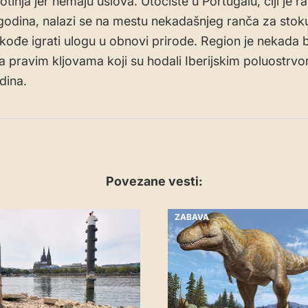
votinja jer nemaju uslova. Utočište u Portugalu, čiji je r
 godina, nalazi se na mestu nekadašnjeg ranča za stok
akođe igrati ulogu u obnovi prirode. Region je nekada
a pravim kljovama koji su hodali Iberijskim poluostrv
dina.
Povezane vesti:
ZABAVA