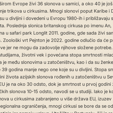
širom Evrope živi 36 slonova u samici, a oko 40 je jo
nje trikova u cirkusima. Mnogi slonovi poput Karibe i D
u u divljini i dovedeni u Evropu 1980-ih i približavaju 
ta. Poslednja slonica britanskog cirkusa po imenu An
na u safari park Longlit 2011. godine, gde sada živi sa
. Zoološki vrt Pejnton je 2022. godine odlučio da će p
ove jer ne mogu da zadovolje njihove složene potrebe
studijama, životni vek i povećana stopa smrtnosti ml
 je među slonovima u zatočeništvu, kao i da su ženke
e 39 godina manje nego one koje su u divljini. Stopa sm
ini života azijskih slonova rođenih u zatočeništvu u Se
 EU je na oko 30 odsto, dok je smrtnost u prvoj godini 
ričkih slonova 10-15 odsto, navodi se u studiji. Iako je k
lonova u cirkusima zabranjeno u više država EU, izuz
regionalna ograničenja, mnogi cirkusi se bore da se o