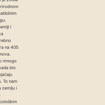
 prirodnom
atibilnim
egu.
emlji i
ka
trebno
ora na 405
onova.
smo mnogo
kada bio
jačaju
a. To nam
 zemlju i
a
zoološkim