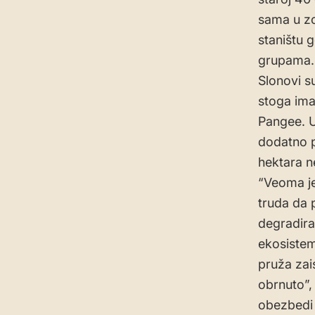
sama u zo
staništu 
grupama. 
Slonovi su
stoga ima
Pangee. U
dodatno p
hektara n
“Veoma je
truda da 
degradira
ekosistem
pruža zai
obrnuto”, 
obezbedi 