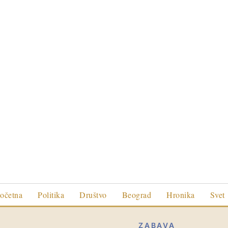
očetna
Politika
Društvo
Beograd
Hronika
Svet
ZABAVA