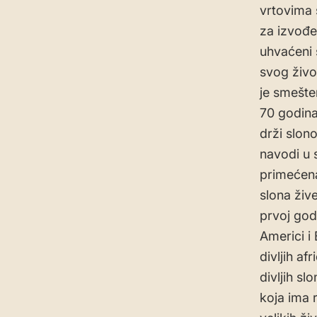
vrtovima 
za izvođe
uhvaćeni s
svog živo
je smešte
70 godina
drži slon
navodi u 
primećena
slona živ
prvoj god
Americi i
divljih af
divljih s
koja ima 