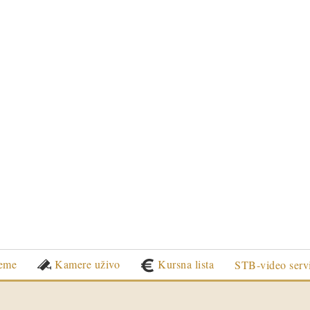
eme
Kamere uživo
Kursna lista
STB-video serv