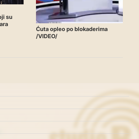
ji su
ara
Ćuta opleo po blokaderima
/VIDEO/