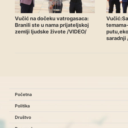
Vučić na dočeku vatrogasaca:
Vučić:Sa
Branili ste u nama prijateljskoj
temama
zemlji ljudske živote /VIDEO/
putu,eko
saradnji
Početna
Politika
Društvo