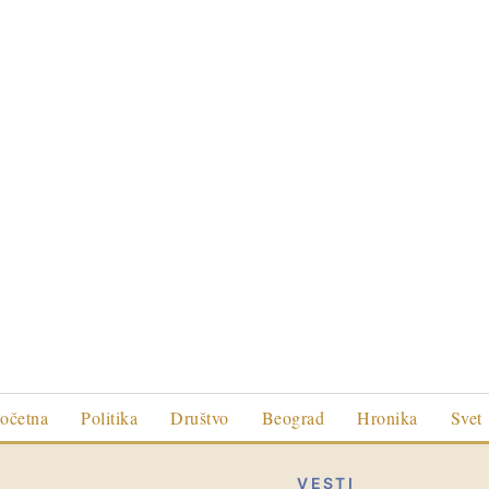
očetna
Politika
Društvo
Beograd
Hronika
Svet
VESTI