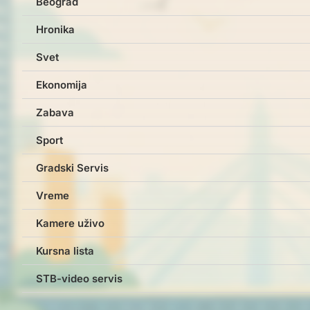
Beograd
Hronika
Svet
Ekonomija
Zabava
Sport
Gradski Servis
Vreme
Kamere uživo
Kursna lista
STB-video servis