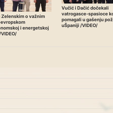
Vučić i Dačić dočekali
vatrogasce-spasioce ko
 Zelenskim o važnim
pomagali u gašenju pož
-evropskom
uŠpaniji /VIDEO/
nomskoj i energetskoj
 /VIDEO/