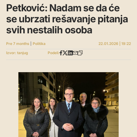
Petković: Nadam se da će
se ubrzati rešavanje pitanja
svih nestalih osoba
Pre 7 months
|
Politika
22.01.2026 | 19:22
Izvor: tanjug
Podeli: