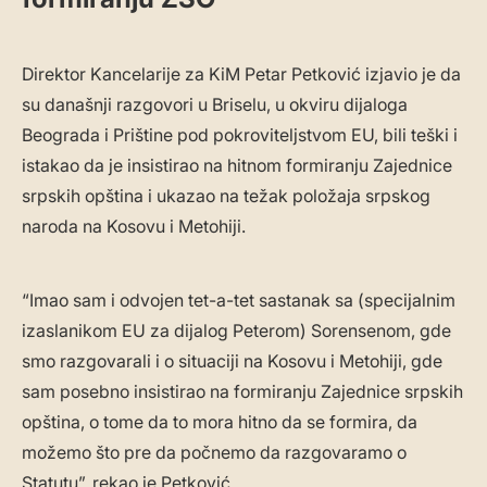
Direktor Kancelarije za KiM Petar Petković izjavio je da
su današnji razgovori u Briselu, u okviru dijaloga
Beograda i Prištine pod pokroviteljstvom EU, bili teški i
istakao da je insistirao na hitnom formiranju Zajednice
srpskih opština i ukazao na težak položaja srpskog
naroda na Kosovu i Metohiji.
“Imao sam i odvojen tet-a-tet sastanak sa (specijalnim
izaslanikom EU za dijalog Peterom) Sorensenom, gde
smo razgovarali i o situaciji na Kosovu i Metohiji, gde
sam posebno insistirao na formiranju Zajednice srpskih
opština, o tome da to mora hitno da se formira, da
možemo što pre da počnemo da razgovaramo o
Statutu”, rekao je Petković.