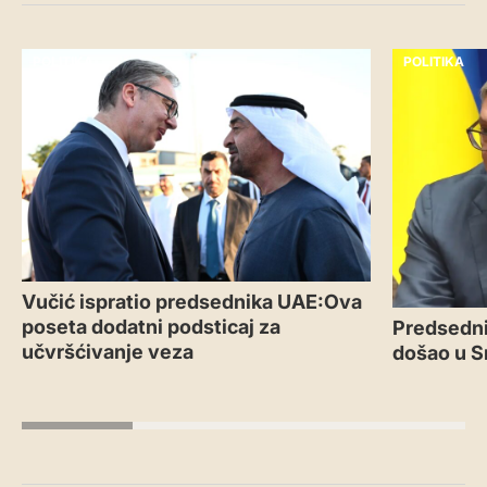
POLITIKA
POLITIKA
Vučić ispratio predsednika UAE:Ova
poseta dodatni podsticaj za
Predsedni
učvršćivanje veza
došao u S