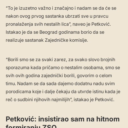
“To je izuzetno važno i značajno i nadam se da će se
nakon ovog prvog sastanka ubrzati sve u pravcu
pronalaženja svih nestalih lica”, naveo je Petković.
Istakao je da se Beograd godinama borio da se
realizuje sastanak Zajedničke komisije.
“Borili smo se za svaki zarez, za svako slovo brojnih
sporazuma kada pričamo o nestalim osobama, smo se
svih ovih godina zajednički borili, govorim o celom
timu. Nadam se da sada dajemo dodatnu nadu svim
porodicama koje i dalje čekaju da utvrde istinu kada je
reč o sudbini njihovih najmilijih”, istakao je Petković.
Petković: insistirao sam na hitnom
formiranju ZSO