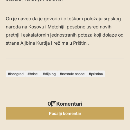
On je naveo da je govorio i o teškom položaju srpskog
naroda na Kosovu i Metohiji, posebno usred novih
pretnji i eskalatornih jednostranih poteza koji dolaze od
strane Aljbina Kurtija i režima u Prištini.
beograd
brisel
dijalog
nestale osobe
pristina
0
Komentari
Pošalji komentar