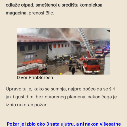
odlaže otpad, smeštenoj u središtu kompleksa
magacina,
prenosi Blic
.
Izvor:PrintScreen
Upravo tu je, kako se sumnja, najpre počeo da se širi
jak i gust dim, bez otvorenog plamena, nakon čega je
izbio razoran požar.
Požar je izbio oko 3 sata ujutru, a ni nakon višesatne