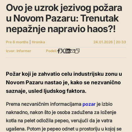
Ovo je uzrok jezivog požara
u Novom Pazaru: Trenutak
nepažnje napravio haos?!
Pre 6 months
|
Hronika
24.01.2026 | 20:33
Izvor: Informer
Podeli:
Požar koji je zahvatio celu industrijsku zonu u
Novom Pazaru nastao je, kako se nezvanično
saznaje, usled ljudskog faktora.
Prema nezvaničnim informacijama
pozar
je izbio
naknadno, nakon što je osoba zadužena za loženje
kotla na pelet odložila pepeo, verujući da je vatra
ugašena. Potom je pepeo odnet u prostoriju u kojoj se