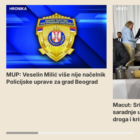
HRONIKA
VESTI
MUP: Veselin Milić više nije načelnik
Policijske uprave za grad Beograd
Macut: Sr
saradnje 
droga i kr