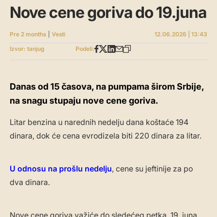
Nove cene goriva do 19.juna
Pre 2 months
|
Vesti
12.06.2026 | 13:43
Izvor: tanjug
Podeli:
Danas od 15 časova, na pumpama širom Srbije,
na snagu stupaju nove cene goriva.
Litar benzina u narednih nedelju dana koštaće 194
dinara, dok će cena evrodizela biti 220 dinara za litar.
U odnosu na prošlu nedelju
, cene su jeftinije za po
dva dinara.
Nove cene goriva važiće do sledećeg petka, 19. juna.