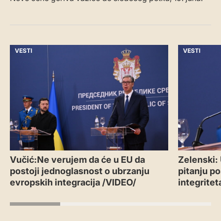
VESTI
VESTI
Vučić:Ne verujem da će u EU da
Zelenski:
postoji jednoglasnost o ubrzanju
pitanju po
evropskih integracija /VIDEO/
integritet