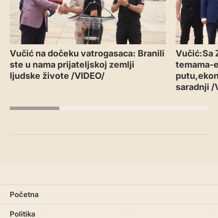
Vučić na dočeku vatrogasaca: Branili
Vučić:Sa 
ste u nama prijateljskoj zemlji
temama-
ljudske živote /VIDEO/
putu,ekon
saradnji 
Početna
Politika