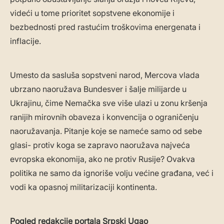
videći u tome prioritet sopstvene ekonomije i
bezbednosti pred rastućim troškovima energenata i
inflacije.
Umesto da sasluša sopstveni narod, Mercova vlada
ubrzano naoružava Bundesver i šalje milijarde u
Ukrajinu, čime Nemačka sve više ulazi u zonu kršenja
ranijih mirovnih obaveza i konvencija o ograničenju
naoružavanja. Pitanje koje se nameće samo od sebe
glasi- protiv koga se zapravo naoružava najveća
evropska ekonomija, ako ne protiv Rusije? Ovakva
politika ne samo da ignoriše volju većine građana, već i
vodi ka opasnoj militarizaciji kontinenta.
Pogled redakcije portala Srpski Ugao