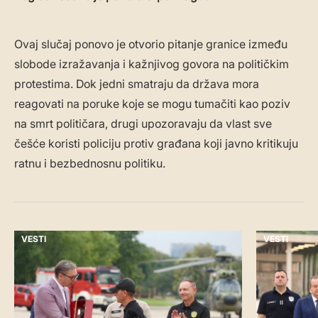
Ovaj slučaj ponovo je otvorio pitanje granice između
slobode izražavanja i kažnjivog govora na političkim
protestima. Dok jedni smatraju da država mora
reagovati na poruke koje se mogu tumačiti kao poziv
na smrt političara, drugi upozoravaju da vlast sve
češće koristi policiju protiv građana koji javno kritikuju
ratnu i bezbednosnu politiku.
VESTI
VESTI