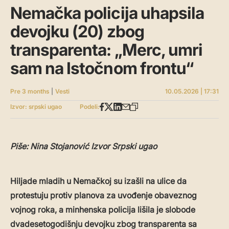
Nemačka policija uhapsila
devojku (20) zbog
transparenta: „Merc, umri
sam na Istočnom frontu“
Pre 3 months
|
Vesti
10.05.2026 | 17:31
Izvor: srpski ugao
Podeli:
Piše: Nina Stojanović Izvor Srpski ugao
Hiljade mladih u Nemačkoj su izašli na ulice da
protestuju protiv planova za uvođenje obaveznog
vojnog roka, a minhenska policija lišila je slobode
dvadesetogodišnju devojku zbog transparenta sa