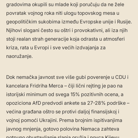
gradovima okupili su mlade koji poručuju da ne žele
povratak vojnog roka niti ulogu topovskog mesa u
geopolitičkim sukobima između Evropske unije i Rusije.
Njihovi slogani često su oštri i provokativni, ali iza njih
stoji realan strah generacije koja odrasta u atmosferi
kriza, rata u Evropi i sve većih izdvajanja za
naoružanje.
Dok nemačka javnost sve više gubi poverenje u CDU i
kancelara Fridriha Merca – čiji lični rejting je pao na
istorijski minimum od svega 15% pozitivnih ocena, a
opoziciona AfD predvodi ankete sa 27-28% podrške –
većina građana oštro se protivi daljoj finansijskoj i
vojnoj pomoći Ukrajini. Prema brojnim ispitivanjima
javnog mnjenja, gotovo polovina Nemaca zahteva
potpuno obustavljanje slanja oružja i novca Kijevu,