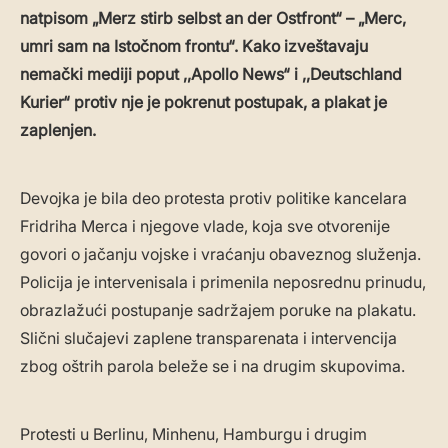
natpisom „Merz stirb selbst an der Ostfront“ – „Merc,
umri sam na Istočnom frontu“. Kako izveštavaju
nemački mediji poput ,,Apollo News“ i ,,Deutschland
Kurier“ protiv nje je pokrenut postupak, a plakat je
zaplenjen.
Devojka je bila deo protesta protiv politike kancelara
Fridriha Merca i njegove vlade, koja sve otvorenije
govori o jačanju vojske i vraćanju obaveznog služenja.
Policija je intervenisala i primenila neposrednu prinudu,
obrazlažući postupanje sadržajem poruke na plakatu.
Slični slučajevi zaplene transparenata i intervencija
zbog oštrih parola beleže se i na drugim skupovima.
Protesti u Berlinu, Minhenu, Hamburgu i drugim