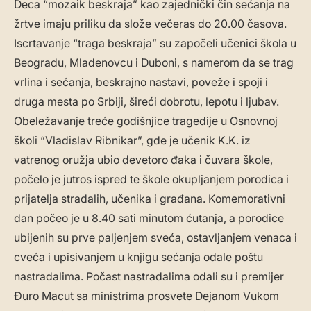
Deca “mozaik beskraja” kao zajednički čin sećanja na
žrtve imaju priliku da slože večeras do 20.00 časova.
Iscrtavanje “traga beskraja” su započeli učenici škola u
Beogradu, Mladenovcu i Duboni, s namerom da se trag
vrlina i sećanja, beskrajno nastavi, poveže i spoji i
druga mesta po Srbiji, šireći dobrotu, lepotu i ljubav.
Obeležavanje treće godišnjice tragedije u Osnovnoj
školi “Vladislav Ribnikar”, gde je učenik K.K. iz
vatrenog oružja ubio devetoro đaka i čuvara škole,
počelo je jutros ispred te škole okupljanjem porodica i
prijatelja stradalih, učenika i građana. Komemorativni
dan počeo je u 8.40 sati minutom ćutanja, a porodice
ubijenih su prve paljenjem sveća, ostavljanjem venaca i
cveća i upisivanjem u knjigu sećanja odale poštu
nastradalima. Počast nastradalima odali su i premijer
Đuro Macut sa ministrima prosvete Dejanom Vukom