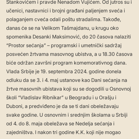
Stankovićem i pravde Nenadom Vujićem. Od jutros su i
učenici, nastavnici i brojni građani paljenjem sveća i
polaganjem cveća odali poštu stradalima. Takođe,
danas će se na Velikom Tašmajdanu, u krugu oko
spomenika Desanki Maksimović, do 20 časova nalaziti
“Prostor sećanja” – programski i umetnički sadržaj
posvećen žrtvama masovnog ubistva, a u 18.30 časova
biće održan završni program komemorativnog dana.
Vlada Srbije je 19. septembra 2024. godine donela
odluku da se 3. i 4. maj ustanove kao Dani sećanja na
žrtve masovnih ubistava koji su se dogodili u Osnovnoj
školi “Vladislav Ribnikar” u Beogradu i u Orašju i
Duboni, a predviđeno je da se ti dani obeležavaju
svake godine. U osnovnim i srednjim školama u Srbiji
od 4. do 8. maja obeležava se Nedelja sećanja i
zajedništva. I nakon tri godine K.K. koji nije mogao