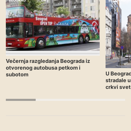
BEOGRAD
BEOGRAD
Večernja razgledanja Beograda iz
otvorenog autobusa petkom i
U Beograd
subotom
stradale u
crkvi sve