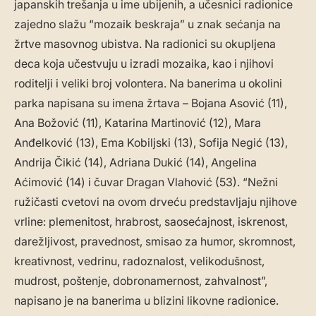
japanskih trešanja u ime ubijenih, a učesnici radionice
zajedno slažu “mozaik beskraja” u znak sećanja na
žrtve masovnog ubistva. Na radionici su okupljena
deca koja učestvuju u izradi mozaika, kao i njihovi
roditelji i veliki broj volontera. Na banerima u okolini
parka napisana su imena žrtava – Bojana Asović (11),
Ana Božović (11), Katarina Martinović (12), Mara
Anđelković (13), Ema Kobiljski (13), Sofija Negić (13),
Andrija Čikić (14), Adriana Dukić (14), Angelina
Aćimović (14) i čuvar Dragan Vlahović (53). “Nežni
ružičasti cvetovi na ovom drveću predstavljaju njihove
vrline: plemenitost, hrabrost, saosećajnost, iskrenost,
darežljivost, pravednost, smisao za humor, skromnost,
kreativnost, vedrinu, radoznalost, velikodušnost,
mudrost, poštenje, dobronamernost, zahvalnost”,
napisano je na banerima u blizini likovne radionice.