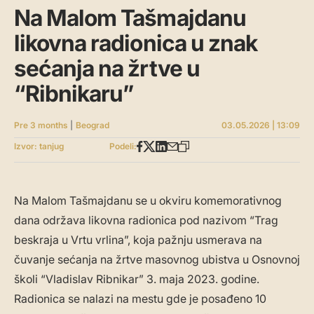
Na Malom Tašmajdanu
likovna radionica u znak
sećanja na žrtve u
“Ribnikaru”
Pre 3 months
|
Beograd
03.05.2026 | 13:09
Izvor: tanjug
Podeli:
Na Malom Tašmajdanu se u okviru komemorativnog
dana održava likovna radionica pod nazivom “Trag
beskraja u Vrtu vrlina”, koja pažnju usmerava na
čuvanje sećanja na žrtve masovnog ubistva u Osnovnoj
školi “Vladislav Ribnikar” 3. maja 2023. godine.
Radionica se nalazi na mestu gde je posađeno 10