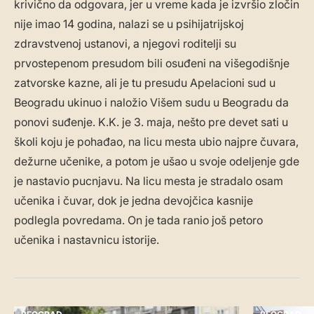
krivično da odgovara, jer u vreme kada je izvršio zločin
nije imao 14 godina, nalazi se u psihijatrijskoj
zdravstvenoj ustanovi, a njegovi roditelji su
prvostepenom presudom bili osuđeni na višegodišnje
zatvorske kazne, ali je tu presudu Apelacioni sud u
Beogradu ukinuo i naložio Višem sudu u Beogradu da
ponovi suđenje. K.K. je 3. maja, nešto pre devet sati u
školi koju je pohađao, na licu mesta ubio najpre čuvara,
dežurne učenike, a potom je ušao u svoje odeljenje gde
je nastavio pucnjavu. Na licu mesta je stradalo osam
učenika i čuvar, dok je jedna devojčica kasnije
podlegla povredama. On je tada ranio još petoro
učenika i nastavnicu istorije.