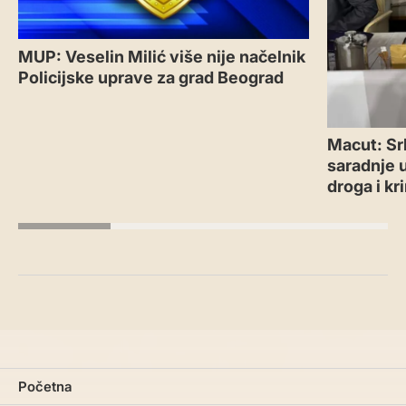
MUP: Veselin Milić više nije načelnik
Policijske uprave za grad Beograd
Macut: Sr
saradnje 
droga i kr
Početna