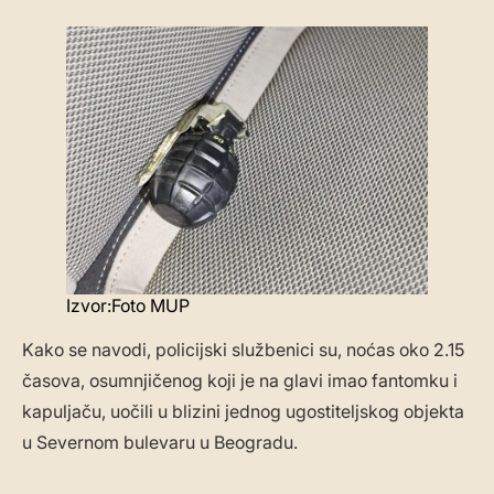
Izvor:Foto MUP
Kako se navodi, policijski službenici su, noćas oko 2.15
časova, osumnjičenog koji je na glavi imao fantomku i
kapuljaču, uočili u blizini jednog ugostiteljskog objekta
u Severnom bulevaru u Beogradu.