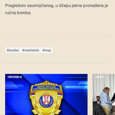
Pregledom osumnjičenog, u džepu jakne pronađena je
ručna bomba.
bomba
maloletnik
mup
HRONIKA
VESTI