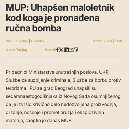
MUP: Uhapšen maloletnik
kod koga je pronađena
ručna bomba
Pre 6 months
|
Hronika
07.02.2026 | 11:42
Izvor: Tanjug
Podeli:
Pripadnici Ministarstva unutrašnjih poslova, UKP,
Službe za suzbijanje kriminala, Službe za borbu protiv
terorizma i PU za grad Beograd uhapsili su
sedamnaestogodišnjaka iz Novog Sada osumnjičenog
da je izvršio krivično delo nedozvoljena proizvodnja,
držanje, nošenje i promet oružja i eksplozivnih
materija, saoptio je danas MUP.