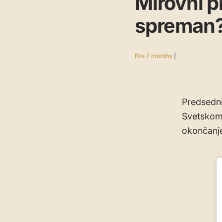
Mirovni p
spreman
Pre 7 months
|
Predsedni
Svetskom
okončanje