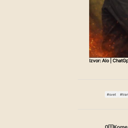
Izvor: Alo | ChatGp
svet
tra
0
Komen