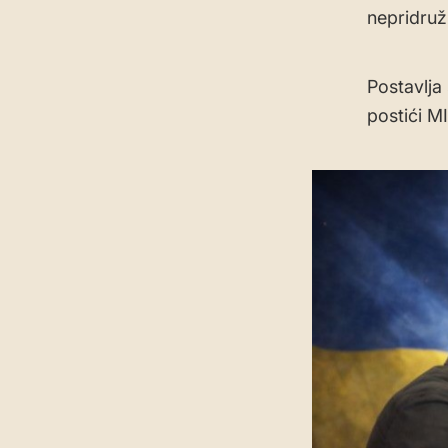
nepridruž
Postavlja
postići MI