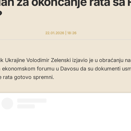
lan za okončanje rata sa
?
22.01.2026 | 18:26
k Ukrajine Volodimir Zelenski izjavio je u obraćanju na
 ekonomskom forumu u Davosu da su dokumenti usm
 rata gotovo spremni.