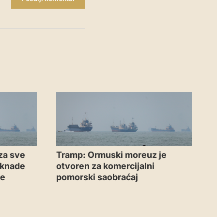
za sve
Tramp: Ormuski moreuz je
aknade
otvoren za komercijalni
me
pomorski saobraćaj