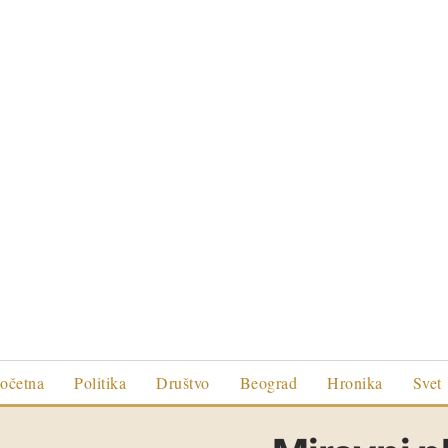
očetna
Politika
Društvo
Beograd
Hronika
Svet