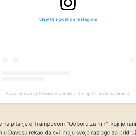
View this post on Instagram
A post shared by President Donald J. Trump (@realdonaldtrump)
je na pitanje o Trampovom “Odboru za mir”, koji je ran
n u Davosu rekao da svi imaju svoje razloge za pridruži