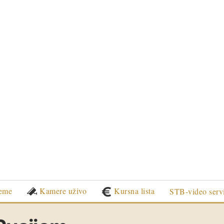
eme
Kamere uživo
Kursna lista
STB-video serv