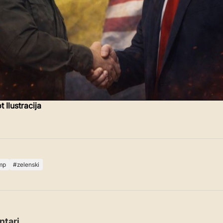
t Ilustracija
mp
zelenski
tari