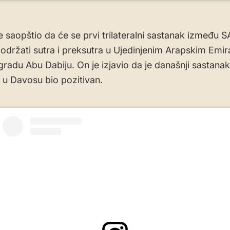
e saopštio da će se prvi trilateralni sastanak između S
e održati sutra i preksutra u Ujedinjenim Arapskim Emir
radu Abu Dabiju. On je izjavio da je današnji sastanak
u Davosu bio pozitivan.