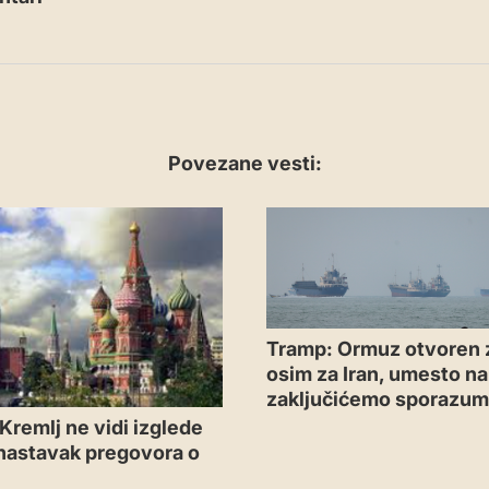
Povezane vesti:
Tramp: Ormuz otvoren 
osim za Iran, umesto n
zaključićemo sporazu
Kremlj ne vidi izglede
 nastavak pregovora o