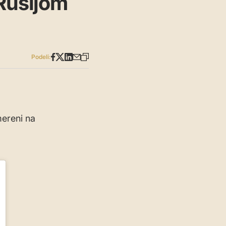
 Rusijom
Podeli:
ereni na