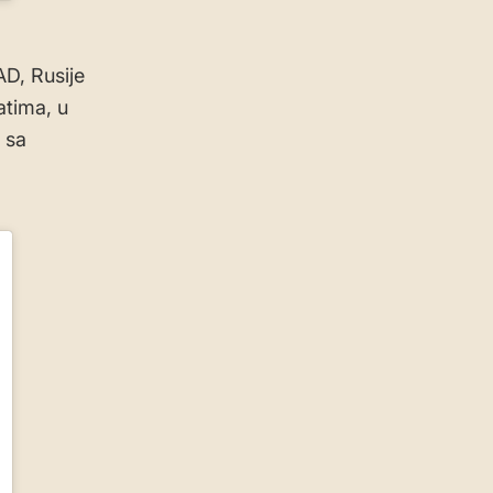
AD, Rusije
atima, u
 sa