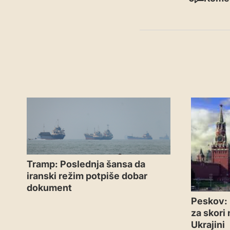
Tramp: Poslednja šansa da
iranski režim potpiše dobar
dokument
Peskov: 
za skori
Ukrajini