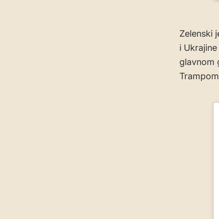
Zelenski j
i Ukrajin
glavnom g
Trampom 