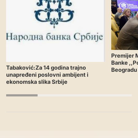
Premijer 
Banke ,,P
Tabaković:Za 14 godina trajno
Beogradu
unapređeni poslovni ambijent i
ekonomska slika Srbije