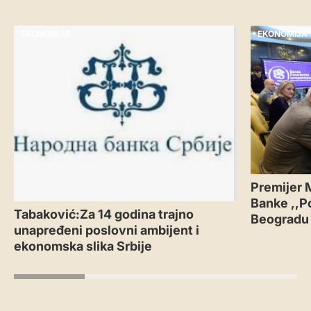
EKONOMIJA
EKONOMIJA
Premijer 
Banke ,,P
Tabaković:Za 14 godina trajno
Beogradu
unapređeni poslovni ambijent i
ekonomska slika Srbije