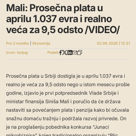
Mali: Prosečna plata u
aprilu 1.037 evra i realno
veća za 9,5 odsto /VIDEO/
Pre 2 months
|
Ekonomija
02.06.2026 | 13:31
Izvor: tanjug
Podeli:
Prosečna plata u Srbiji dostigla je u aprilu 1.037 evra i
realno je veća za 9,5 odsto nego u istom mesecu prošle
godine, izjavio je prvi potpredsednik Vlade Srbije i
ministar finansija Siniša Mali i poručio da će država
nastaviti sa povećanjem plata i penzija kako bi očuvala
snažnu domaću tražnju i podržala razvoj privrede. On
je na proglašenju pobednika konkursa “Junaci
mikrobiznisa”, kojeg tradicionalno organizuju “Blic