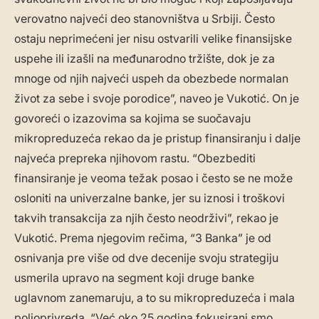
verovatno najveći deo stanovništva u Srbiji. Često
ostaju neprimećeni jer nisu ostvarili velike finansijske
uspehe ili izašli na međunarodno tržište, dok je za
mnoge od njih najveći uspeh da obezbede normalan
život za sebe i svoje porodice”, naveo je Vukotić. On je
govoreći o izazovima sa kojima se suočavaju
mikropreduzeća rekao da je pristup finansiranju i dalje
najveća prepreka njihovom rastu. “Obezbediti
finansiranje je veoma težak posao i često se ne može
osloniti na univerzalne banke, jer su iznosi i troškovi
takvih transakcija za njih često neodrživi”, rekao je
Vukotić. Prema njegovim rečima, “3 Banka” je od
osnivanja pre više od dve decenije svoju strategiju
usmerila upravo na segment koji druge banke
uglavnom zanemaruju, a to su mikropreduzeća i mala
poljoprivreda. “Već oko 25 godina fokusirani smo