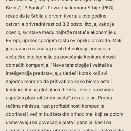
Biznis”, “3 Banka” i Privredna komora Srbije (PKS)
rekao da je Srbija u prvom kvartalu ove godine
ostvarila privredni rast od 3,2 odsto, što je, kako je
ocenio, svrstava među najbrže rastuće ekonomije u
Evropi, uprkos sporijem rastu evropske privrede. Mali
je ukazao i na značaj novih tehnologija, inovacija i
veštačke inteligencije za povećanje konkurentnosti
domaćih kompanija. “Nove tehnologije i veštačka
inteligencija predstavljaju sledeći korak koji svi
zajedno moramo da prihvatimo kako bismo ostali
konkurentni na globalnom tržištu i svoje proizvode
uspešno plasirali širom sveta”, rekao je on. Prema
rečima ministra, rast profitabilnosti kompanija
doprinosi i većim budžetskim prihodima, koji se potom
usmeravaju na povećanje plata i penzija, kao i na
ulaganja u zdravstvo, obrazovanje, puteve i železničku