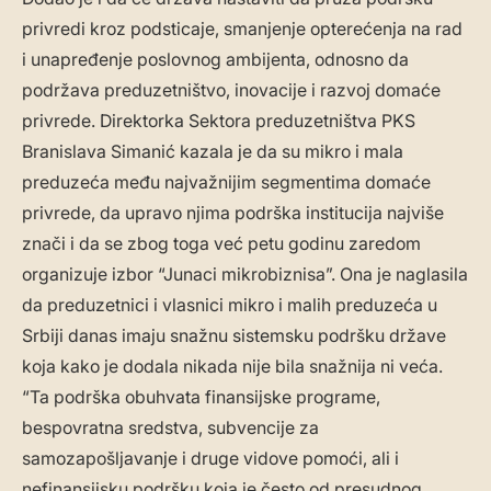
privredi kroz podsticaje, smanjenje opterećenja na rad
i unapređenje poslovnog ambijenta, odnosno da
podržava preduzetništvo, inovacije i razvoj domaće
privrede. Direktorka Sektora preduzetništva PKS
Branislava Simanić kazala je da su mikro i mala
preduzeća među najvažnijim segmentima domaće
privrede, da upravo njima podrška institucija najviše
znači i da se zbog toga već petu godinu zaredom
organizuje izbor “Junaci mikrobiznisa”. Ona je naglasila
da preduzetnici i vlasnici mikro i malih preduzeća u
Srbiji danas imaju snažnu sistemsku podršku države
koja kako je dodala nikada nije bila snažnija ni veća.
“Ta podrška obuhvata finansijske programe,
bespovratna sredstva, subvencije za
samozapošljavanje i druge vidove pomoći, ali i
nefinansijsku podršku koja je često od presudnog