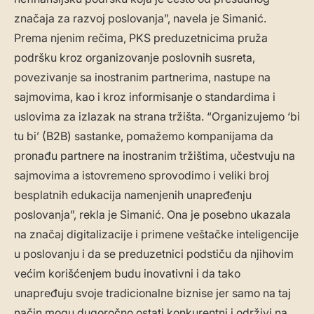
značaja za razvoj poslovanja”, navela je Simanić.
Prema njenim rečima, PKS preduzetnicima pruža
podršku kroz organizovanje poslovnih susreta,
povezivanje sa inostranim partnerima, nastupe na
sajmovima, kao i kroz informisanje o standardima i
uslovima za izlazak na strana tržišta. “Organizujemo ‘bi
tu bi’ (B2B) sastanke, pomažemo kompanijama da
pronađu partnere na inostranim tržištima, učestvuju na
sajmovima a istovremeno sprovodimo i veliki broj
besplatnih edukacija namenjenih unapređenju
poslovanja”, rekla je Simanić. Ona je posebno ukazala
na značaj digitalizacije i primene veštačke inteligencije
u poslovanju i da se preduzetnici podstiču da njihovim
većim korišćenjem budu inovativni i da tako
unapređuju svoje tradicionalne biznise jer samo na taj
način mogu dugoročno ostati konkurentni i održivi na