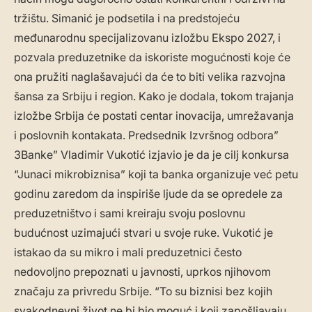
tržištu. Simanić je podsetila i na predstojeću
međunarodnu specijalizovanu izložbu Ekspo 2027, i
pozvala preduzetnike da iskoriste mogućnosti koje će
ona pružiti naglašavajući da će to biti velika razvojna
šansa za Srbiju i region. Kako je dodala, tokom trajanja
izložbe Srbija će postati centar inovacija, umrežavanja
i poslovnih kontakata. Predsednik Izvršnog odbora”
3Banke” Vladimir Vukotić izjavio je da je cilj konkursa
“Junaci mikrobiznisa” koji ta banka organizuje već petu
godinu zaredom da inspiriše ljude da se opredele za
preduzetništvo i sami kreiraju svoju poslovnu
budućnost uzimajući stvari u svoje ruke. Vukotić je
istakao da su mikro i mali preduzetnici često
nedovoljno prepoznati u javnosti, uprkos njihovom
značaju za privredu Srbije. “To su biznisi bez kojih
svakodnevni život ne bi bio moguć i koji zapošljavaju