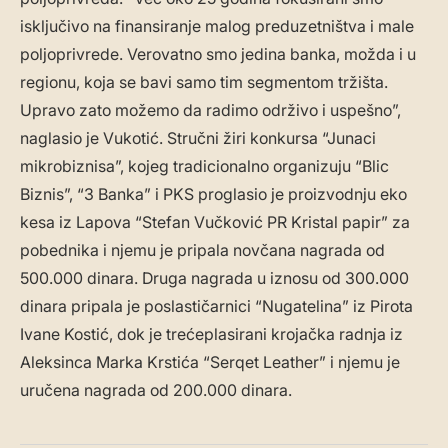
isključivo na finansiranje malog preduzetništva i male
poljoprivrede. Verovatno smo jedina banka, možda i u
regionu, koja se bavi samo tim segmentom tržišta.
Upravo zato možemo da radimo održivo i uspešno”,
naglasio je Vukotić. Stručni žiri konkursa “Junaci
mikrobiznisa”, kojeg tradicionalno organizuju “Blic
Biznis”, “3 Banka” i PKS proglasio je proizvodnju eko
kesa iz Lapova “Stefan Vučković PR Kristal papir” za
pobednika i njemu je pripala novčana nagrada od
500.000 dinara. Druga nagrada u iznosu od 300.000
dinara pripala je poslastičarnici “Nugatelina” iz Pirota
Ivane Kostić, dok je trećeplasirani krojačka radnja iz
Aleksinca Marka Krstića “Serqet Leather” i njemu je
uručena nagrada od 200.000 dinara.