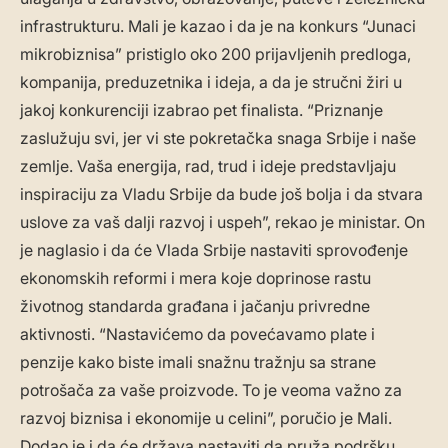
infrastrukturu. Mali je kazao i da je na konkurs “Junaci
mikrobiznisa” pristiglo oko 200 prijavljenih predloga,
kompanija, preduzetnika i ideja, a da je stručni žiri u
jakoj konkurenciji izabrao pet finalista. “Priznanje
zaslužuju svi, jer vi ste pokretačka snaga Srbije i naše
zemlje. Vaša energija, rad, trud i ideje predstavljaju
inspiraciju za Vladu Srbije da bude još bolja i da stvara
uslove za vaš dalji razvoj i uspeh”, rekao je ministar. On
je naglasio i da će Vlada Srbije nastaviti sprovođenje
ekonomskih reformi i mera koje doprinose rastu
životnog standarda građana i jačanju privredne
aktivnosti. “Nastavićemo da povećavamo plate i
penzije kako biste imali snažnu tražnju sa strane
potrošača za vaše proizvode. To je veoma važno za
razvoj biznisa i ekonomije u celini”, poručio je Mali.
Dodao je i da će država nastaviti da pruža podršku