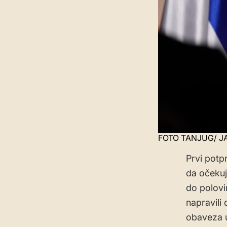
FOTO TANJUG/ JA
Prvi potpr
da očekuj
do polovi
napravili
obaveza u