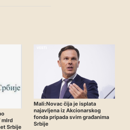
VESTI
Mali:Novac čija je isplata
najavljena iz Akcionarskog
no
fonda pripada svim građanima
 mlrd
Srbije
et Srbije