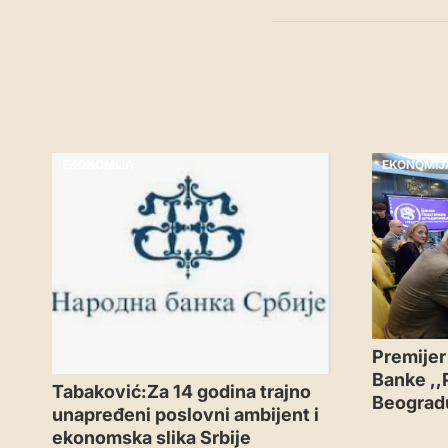
EKONOMIJA
EKONOMIJ
Premijer
Banke ,,
Tabaković:Za 14 godina trajno
Beograd
unapređeni poslovni ambijent i
ekonomska slika Srbije