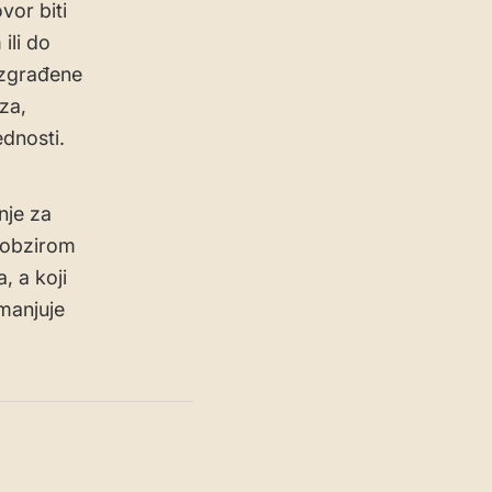
vor biti
ili do
izgrađene
za,
ednosti.
nje za
s obzirom
, a koji
manjuje