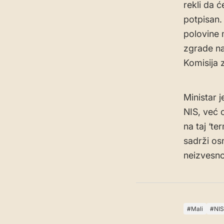
rekli da ć
potpisan.
polovine 
zgrade na
Komisija z
Ministar j
NIS, već 
na taj ‘te
sadrži os
neizvesno
Mali
NIS