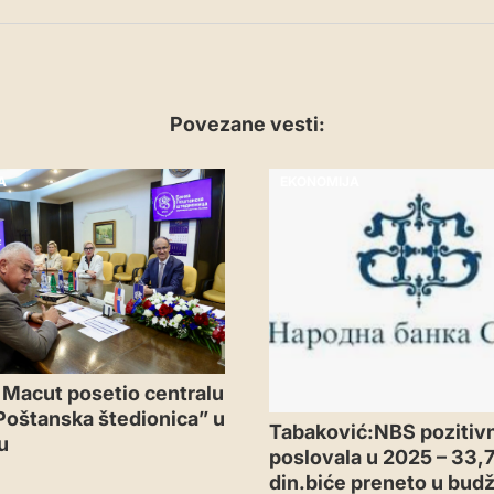
Povezane vesti:
A
EKONOMIJA
 Macut posetio centralu
Poštanska štedionica” u
Tabaković:NBS pozitiv
u
poslovala u 2025 – 33,7
din.biće preneto u budž