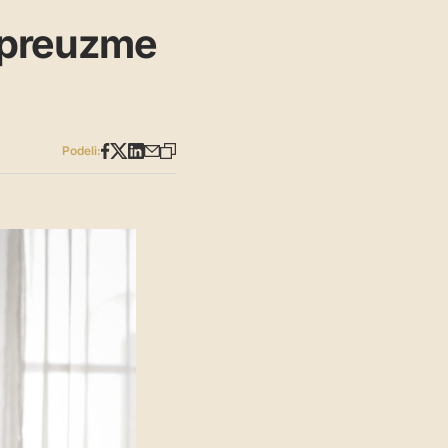
 preuzme
Podeli: