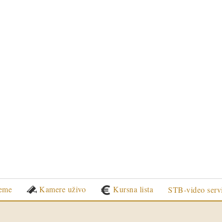
eme
Kamere uživo
Kursna lista
STB-video serv