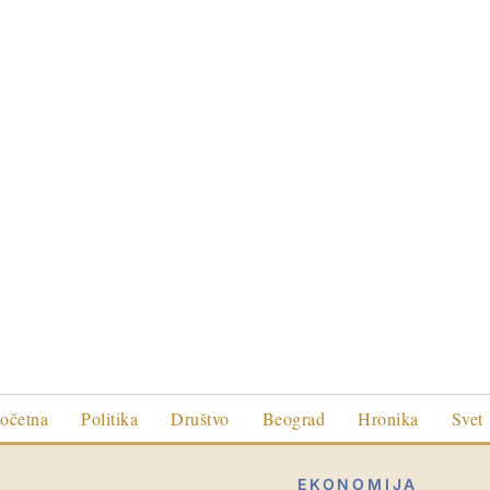
očetna
Politika
Društvo
Beograd
Hronika
Svet
EKONOMIJA