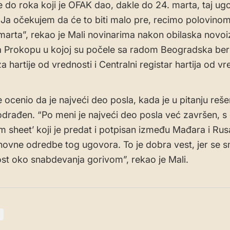
e do roka koji je OFAK dao, dakle do 24. marta, taj ugo
 Ja očekujem da će to biti malo pre, recimo polovinom 
marta”, rekao je Mali novinarima nakon obilaska novo
 Prokopu u kojoj su počele sa radom Beogradska ber
a hartije od vrednosti i Centralni registar hartija od vr
e ocenio da je najveći deo posla, kada je u pitanju reše
odrađen. “Po meni je najveći deo posla već završen, 
rm sheet’ koji je predat i potpisan između Mađara i Rusa
novne odredbe tog ugovora. To je dobra vest, jer se s
st oko snabdevanja gorivom”, rekao je Mali.