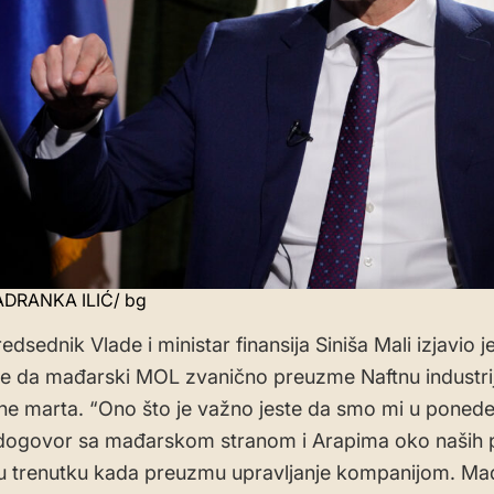
DRANKA ILIĆ/ bg
edsednik Vlade i ministar finansija Siniša Mali izjavio 
e da mađarski MOL zvanično preuzme Naftnu industrij
ne marta. “Ono što je važno jeste da smo mi u ponede
 dogovor sa mađarskom stranom i Arapima oko naših p
 trenutku kada preuzmu upravljanje kompanijom. Mađ