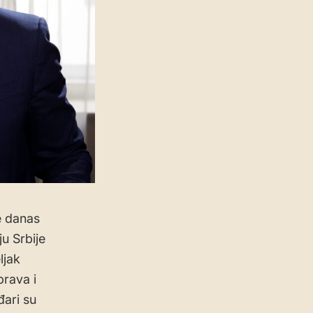
je danas
u Srbije
ljak
rava i
ari su