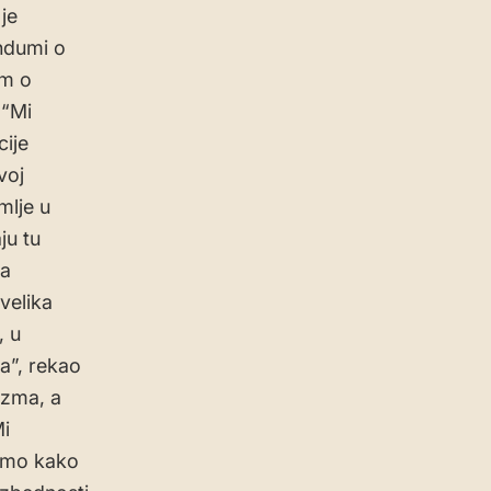
je
ndumi o
um o
 “Mi
ije
voj
mlje u
ju tu
da
velika
, u
a”, rekao
izma, a
Mi
samo kako