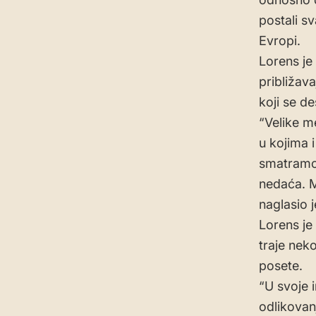
postali s
Evropi.
Lorens je
približav
koji se d
“Velike m
u kojima i
smatramo 
nedaća. M
naglasio j
Lorens je
traje neko
posete.
“U svoje 
odlikovan