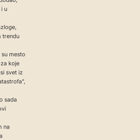
i u
azloge,
m trendu
h su mesto
 za koje
i svet iz
tastrofa”,
do sada
ovi
m na
a