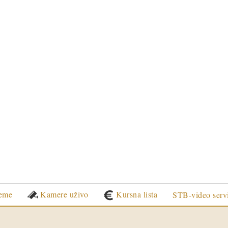
eme
Kamere uživo
Kursna lista
STB-video serv