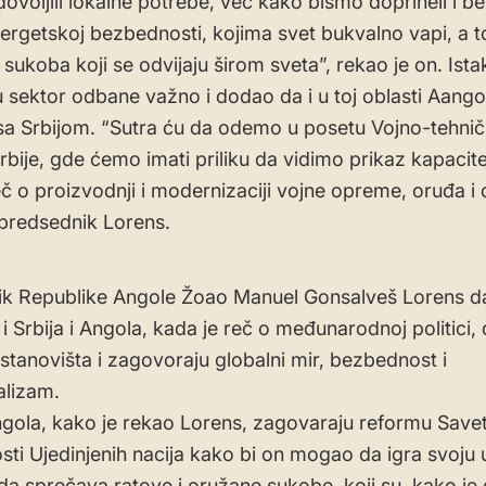
ovoljili lokalne potrebe, već kako bismo doprineli i b
nergetskoj bezbednosti, kojima svet bukvalno vapi, a t
sukoba koji se odvijaju širom sveta”, rekao je on. Istak
u sektor odbane važno i dodao da i u toj oblasti Aangol
sa Srbijom. “Sutra ću da odemo u posetu Vojno-tehn
Srbije, gde ćemo imati priliku da vidimo prikaz kapacite
eč o proizvodnji i modernizaciji vojne opreme, oruđa i 
predsednik Lorens.
k Republike Angole Žoao Manuel Gonsalveš Lorens d
 i Srbija i Angola, kada je reč o međunarodnoj politici, 
 stanovišta i zagovoraju globalni mir, bezbednost i
alizam.
Angola, kako je rekao Lorens, zagovaraju reformu Save
ti Ujedinjenih nacija kako bi on mogao da igra svoju 
a sprečava ratove i oružane sukobe, koji su, kako je