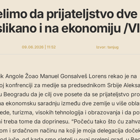
limo da prijateljstvo dve
likano i na ekonomiju /V
09.06.2026 | 11:52
Izvor: tanjug
k Angole Žoao Manuel Gonsalveš Lorens rekao je na
oj konfrenciji za medije sa predsednikom Srbije Alek
Beogradu da je cilj ove posete da se prijateljstvo proš
 na ekonomsku saradnju između dve zemlje u više oblas
ede, turizma, visokih tehnologija i obrazovanja i da po
 treba tome da doprinesu. “Počeću tako što ću zahval
skom i srdačnom načinu na koji je moja delegacija doče
 od juče, od kada smo sleteli u ovaj prelepi grad, u Be