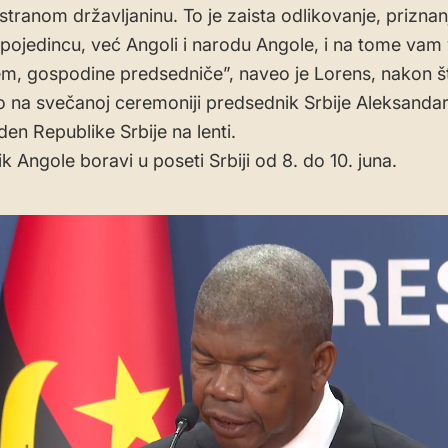
stranom državljaninu. To je zaista odlikovanje, priznan
pojedincu, već Angoli i narodu Angole, i na tome va
em, gospodine predsedniče”, naveo je Lorens, nakon š
 na svečanoj ceremoniji predsednik Srbije Aleksandar
den Republike Srbije na lenti.
k Angole boravi u poseti Srbiji od 8. do 10. juna.