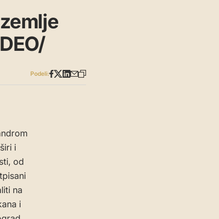
 zemlje
IDEO/
Podeli:
sandrom
iri i
ti, od
tpisani
iti na
kana i
ograd.