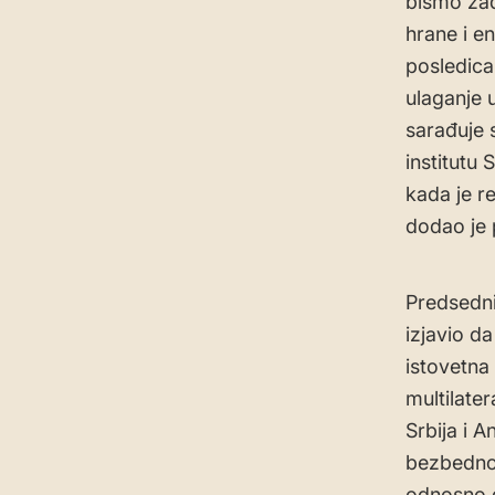
bismo zad
hrane i e
posledica 
ulaganje 
sarađuje 
institutu 
kada je r
dodao je 
Predsedni
izjavio da
istovetna
multilater
Srbija i 
bezbednos
odnosno d