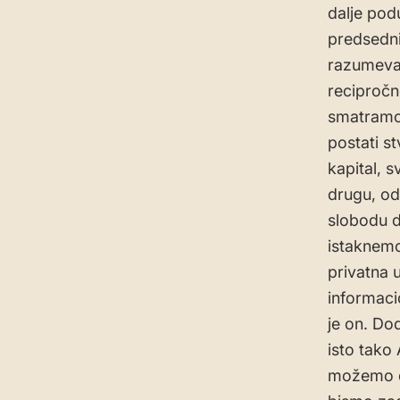
dalje pod
predsedni
razumevan
recipročno
smatramo 
postati st
kapital, s
drugu, odn
slobodu d
istaknemo
privatna 
informaci
je on. Do
isto tako 
možemo da