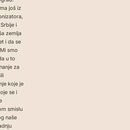
ma još iz
onizatora,
rbije i
aša zemlja
t i da se
. Mi smo
da u to
nanje za
li
je koje je
oje se i
e
kom smislu
log naše
adnju