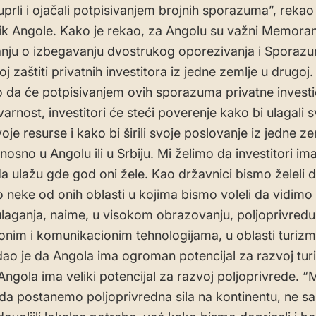
uprli i ojačali potpisivanjem brojnih sporazuma”, rekao 
k Angole. Kako je rekao, za Angolu su važni Memora
ju o izbegavanju dvostrukog oporezivanja i Sporaz
j zaštiti privatnih investitora iz jedne zemlje u drugoj.
da će potpisivanjem ovih sporazuma privatne investic
varnost, investitori će steći poverenje kako bi ulagali s
voje resurse i kako bi širili svoje poslovanje iz jedne ze
osno u Angolu ili u Srbiju. Mi želimo da investitori ima
a ulažu gde god oni žele. Kao državnici bismo želeli 
 neke od onih oblasti u kojima bismo voleli da vidimo 
ulaganja, naime, u visokom obrazovanju, poljoprivredu
onim i komunikacionim tehnologijama, u oblasti turizm
dao je da Angola ima ogroman potencijal za razvoj tur
Angola ima veliki potencijal za razvoj poljoprivrede. “
 postanemo poljoprivredna sila na kontinentu, ne 