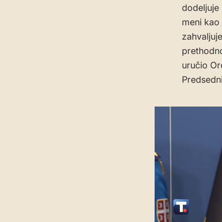
dodeljuje 
meni kao 
zahvaljuj
prethodno
uručio Or
Predsedni