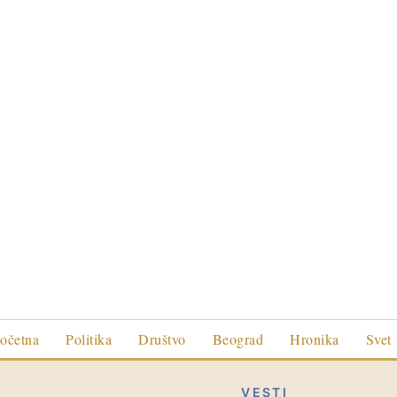
očetna
Politika
Društvo
Beograd
Hronika
Svet
VESTI