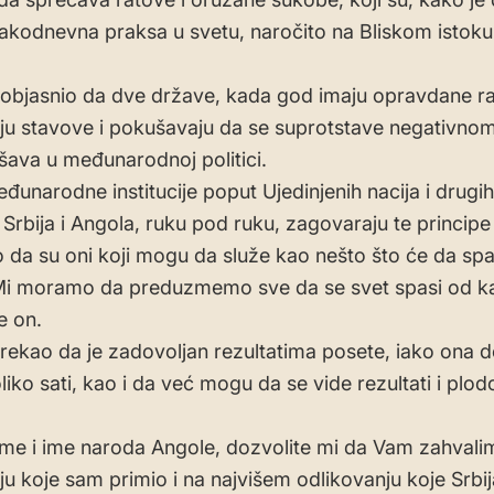
vakodnevna praksa u svetu, naročito na Bliskom istoku 
 objasnio da dve države, kada god imaju opravdane r
aju stavove i pokušavaju da se suprotstave negativno
ešava u međunarodnoj politici.
eđunarodne institucije poput Ujedinjenih nacija i drugi
 Srbija i Angola, ruku pod ruku, zagovaraju te principe
da su oni koji mogu da služe kao nešto što će da spas
i moramo da preduzmemo sve da se svet spasi od ka
e on.
 rekao da je zadovoljan rezultatima posete, iako ona 
liko sati, kao i da već mogu da se vide rezultati i plod
ime i ime naroda Angole, dozvolite mi da Vam zahvali
ju koje sam primio i na najvišem odlikovanju koje Srbij