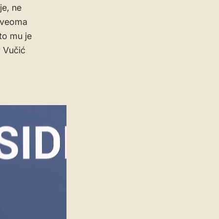
je, ne
m veoma
to mu je
 Vučić