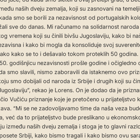
među naših dveju zemalja, koji su zasnovani na temelji
ada smo se borili za nezavisnost od portugalskih kol
žali sve do danas. Mi računamo na solidarnost naroda S
tog vremena koji su činili bivšu Jugoslaviju, kako bi n
ezavisna i kako bi mogla da konsoliduje svoj suverenite
nako kako se to i dešavalo tokom proteklih 50 godina
 50. godišnjicu nezavisnosti prošle godine i očigledno 
a smo slavili, nismo zaboravili da istaknemo ovo priz
ju smo dobijali od naroda iz Srbije i drugih koji su čini
Jugoslaviju”, rekao je Lorens. On je dodao da je priznan
io Vučiću priznanje koje je pretočeno u prijateljstvo k
žava. “Mi se ne zadovoljavamo time da naša veza bud
ska, već da to prijateljstvo bude preslikano u ekonoms
ju između naših dveju zemalja i stoga je to glavni raz
posete Srbiji, kako bismo tragali i kako bismo ovu sar