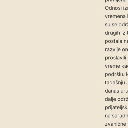
Odnosi iz
vremena k
su se odr
drugih iz 
postala n
razvije o
proslavili
vreme kad
podršku ko
tadašnju 
danas uruč
dalje odr
prijatelj
na saradn
zvanične 