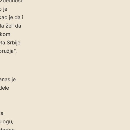
ezbednosti
o je
ao je da i
a želi da
ičkom
ta Srbije
oružja”,
anas je
dele
ta
ulogu,
 dodao,