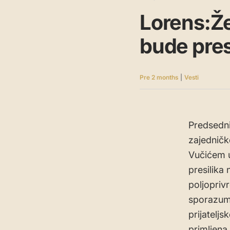
Lorens:Že
bude pres
Pre 2 months
|
Vesti
Predsedni
zajedničk
Vučićem u 
presilika
poljoprivr
sporazumi
prijatelj
primljena