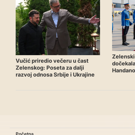
Zelenski 
Vučić priredio večeru u čast
dočekal
Zelenskog: Poseta za dalji
Handano
razvoj odnosa Srbije i Ukrajine
Početna