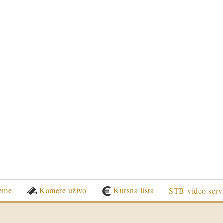
eme
Kamere uživo
Kursna lista
STB-video serv