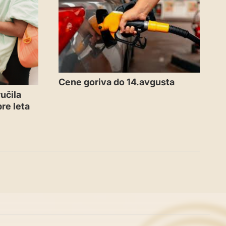
Cene goriva do 14.avgusta
učila
re leta