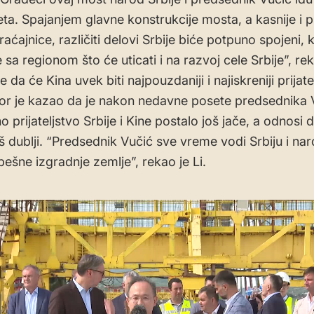
eta. Spajanjem glavne konstrukcije mosta, a kasnije i 
aćajnice, različiti delovi Srbije biće potpuno spojeni, k
 sa regionom što će uticati i na razvoj cele Srbije”, rek
e da će Kina uvek biti najpouzdaniji i najiskreniji prijatel
r je kazao da je nakon nedavne posete predsednika 
no prijateljstvo Srbije i Kine postalo još jače, a odnosi 
š dublji. “Predsednik Vučić sve vreme vodi Srbiju i nar
ešne izgradnje zemlje”, rekao je Li.