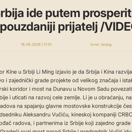
Srbija ide putem prosperit
pouzdaniji prijatelj /VID
18.06.2026 | 11:01
Izvor: tanjug
Kine u Srbiji Li Ming izjavio je da Srbija i Kina razvija
tvo i zajednički grade projekte od velikog značaja i ist
ski koridor i most na Dunavu u Novom Sadu povezati 
ije i uticati na razvoj cele zemlje. Li je u obraćanju, n
radova na spajanju glavne mostovske konstrukcije čes
redsedniku Aleksandru Vučiću, kineskoj kompaniji CRBC,
vođač radova, i partnerima iz Srbije koji zajedno grad
Gradeći ovaj most narod Srbije i predsednik Vučić id