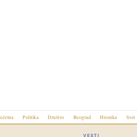
očetna
Politika
Društvo
Beograd
Hronika
Svet
VESTI