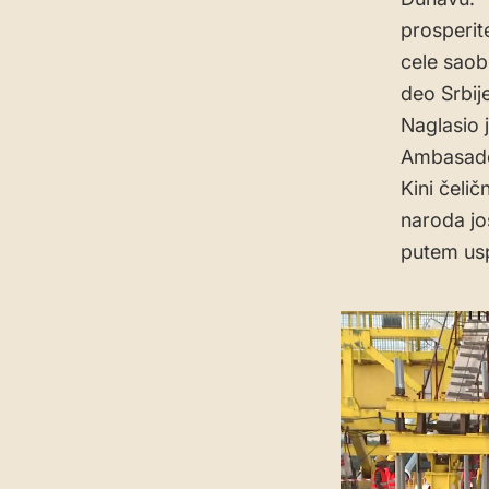
prosperit
cele saobr
deo Srbije
Naglasio j
Ambasado
Kini čelič
naroda jo
putem usp