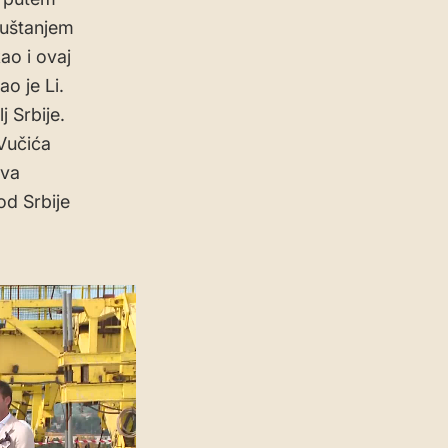
puštanjem
ao i ovaj
ao je Li.
j Srbije.
Vučića
dva
od Srbije