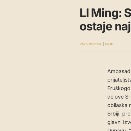
LI Ming: 
ostaje naj
Pre 2 months
|
Vesti
Ambasador 
prijateljs
Fruškogor
delove Srb
obilaska 
Srbiji, p
glavni iz
Dunavu. “