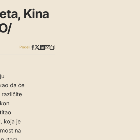
eta, Kina
EO/
Podeli:
ju
akao da će
različite
akon
titao
 koja je
e most na
u putem