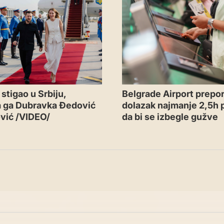
Belgrade Airport prepor
stigao u Srbiju,
dolazak najmanje 2,5h p
a ga Dubravka Đedović
da bi se izbegle gužve
vić /VIDEO/