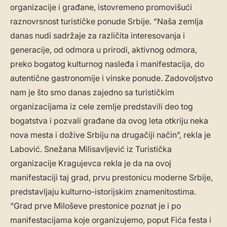
organizacije i građane, istovremeno promovišući
raznovrsnost turističke ponude Srbije. “Naša zemlja
danas nudi sadržaje za različita interesovanja i
generacije, od odmora u prirodi, aktivnog odmora,
preko bogatog kulturnog nasleđa i manifestacija, do
autentične gastronomije i vinske ponude. Zadovoljstvo
nam je što smo danas zajedno sa turističkim
organizacijama iz cele zemlje predstavili deo tog
bogatstva i pozvali građane da ovog leta otkriju neka
nova mesta i dožive Srbiju na drugačiji način”, rekla je
Labović. Snežana Milisavljević iz Turistička
organizacije Kragujevca rekla je da na ovoj
manifestaciji taj grad, prvu prestonicu moderne Srbije,
predstavljaju kulturno-istorijskim znamenitostima.
“Grad prve Miloševe prestonice poznat je i po
manifestacijama koje organizujemo, poput Fića festa i