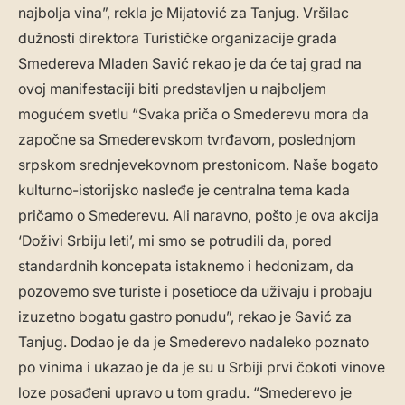
najbolja vina”, rekla je Mijatović za Tanjug. Vršilac
dužnosti direktora Turističke organizacije grada
Smedereva Mladen Savić rekao je da će taj grad na
ovoj manifestaciji biti predstavljen u najboljem
mogućem svetlu “Svaka priča o Smederevu mora da
započne sa Smederevskom tvrđavom, poslednjom
srpskom srednjevekovnom prestonicom. Naše bogato
kulturno-istorijsko nasleđe je centralna tema kada
pričamo o Smederevu. Ali naravno, pošto je ova akcija
‘Doživi Srbiju leti’, mi smo se potrudili da, pored
standardnih koncepata istaknemo i hedonizam, da
pozovemo sve turiste i posetioce da uživaju i probaju
izuzetno bogatu gastro ponudu”, rekao je Savić za
Tanjug. Dodao je da je Smederevo nadaleko poznato
po vinima i ukazao je da je su u Srbiji prvi čokoti vinove
loze posađeni upravo u tom gradu. “Smederevo je