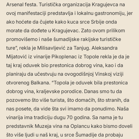
Arsenal festa. Turistička organizacija Kragujevca na
ovoj manifestaciji predstavlja i lokalnu gastronomiju, jer
ako hoćete da čujete kako kuca srce Srbije onda
morate da dođete u Kragujevac. Zato ovom prilikom
promovišemo i naše šumadijske rakijske turističke
ture”, rekla je Milisavljević za Tanjug. Aleksandra
Mijatović iz vinarije Pikoplenac iz Topole rekla je da je
taj kraj oduvek bio prestonica dobrog vina, kao i da
planiraju da učestvuju na ovogodišnjoj Vinskoj viziji
otvorenog Balkana. “Topola je oduvek bila prestonica
dobrog vina, kraljevske porodice. Danas smo tu da
pozovemo što više turista, što domaćih, što stranih, da
nas posete, da vide šta svi imamo da ponudimo. Naša
vinarija ima tradiciju dugu 70 godina. Sa nama je tu
predstavnik Muzeja vina na Oplancu kako bismo doveli
što više ljudi u naš kraj, u srce Šumadije da probaju