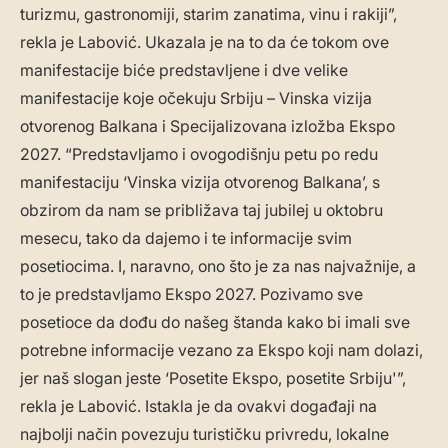
turizmu, gastronomiji, starim zanatima, vinu i rakiji”,
rekla je Labović. Ukazala je na to da će tokom ove
manifestacije biće predstavljene i dve velike
manifestacije koje očekuju Srbiju – Vinska vizija
otvorenog Balkana i Specijalizovana izložba Ekspo
2027. “Predstavljamo i ovogodišnju petu po redu
manifestaciju ‘Vinska vizija otvorenog Balkana’, s
obzirom da nam se približava taj jubilej u oktobru
mesecu, tako da dajemo i te informacije svim
posetiocima. I, naravno, ono što je za nas najvažnije, a
to je predstavljamo Ekspo 2027. Pozivamo sve
posetioce da dođu do našeg štanda kako bi imali sve
potrebne informacije vezano za Ekspo koji nam dolazi,
jer naš slogan jeste ‘Posetite Ekspo, posetite Srbiju'”,
rekla je Labović. Istakla je da ovakvi događaji na
najbolji način povezuju turističku privredu, lokalne