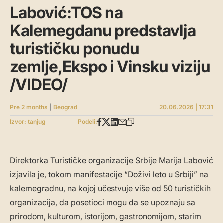
Labović:TOS na
Kalemegdanu predstavlja
turističku ponudu
zemlje,Ekspo i Vinsku viziju
/VIDEO/
Pre 2 months
|
Beograd
20.06.2026 | 17:31
Izvor: tanjug
Podeli:
Direktorka Turističke organizacije Srbije Marija Labović
izjavila je, tokom manifestacije “Doživi leto u Srbiji” na
kalemegradnu, na kojoj učestvuje više od 50 turističkih
organizacija, da posetioci mogu da se upoznaju sa
prirodom, kulturom, istorijom, gastronomijom, starim