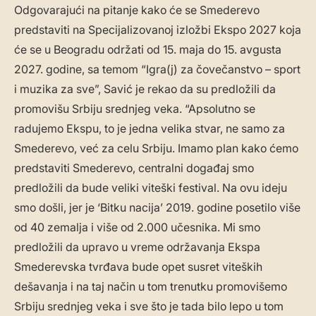
Odgovarajući na pitanje kako će se Smederevo
predstaviti na Specijalizovanoj izložbi Ekspo 2027 koja
će se u Beogradu održati od 15. maja do 15. avgusta
2027. godine, sa temom “Igra(j) za čovečanstvo – sport
i muzika za sve”, Savić je rekao da su predložili da
promovišu Srbiju srednjeg veka. “Apsolutno se
radujemo Ekspu, to je jedna velika stvar, ne samo za
Smederevo, već za celu Srbiju. Imamo plan kako ćemo
predstaviti Smederevo, centralni događaj smo
predložili da bude veliki viteški festival. Na ovu ideju
smo došli, jer je ‘Bitku nacija’ 2019. godine posetilo više
od 40 zemalja i više od 2.000 učesnika. Mi smo
predložili da upravo u vreme održavanja Ekspa
Smederevska tvrđava bude opet susret viteških
dešavanja i na taj način u tom trenutku promovišemo
Srbiju srednjeg veka i sve što je tada bilo lepo u tom