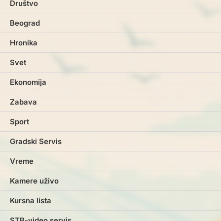
Društvo
Beograd
Hronika
Svet
Ekonomija
Zabava
Sport
Gradski Servis
Vreme
Kamere uživo
Kursna lista
STB-video servis