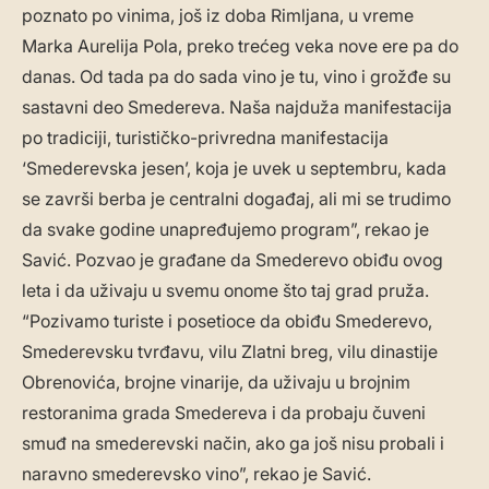
poznato po vinima, još iz doba Rimljana, u vreme
Marka Aurelija Pola, preko trećeg veka nove ere pa do
danas. Od tada pa do sada vino je tu, vino i grožđe su
sastavni deo Smedereva. Naša najduža manifestacija
po tradiciji, turističko-privredna manifestacija
‘Smederevska jesen’, koja je uvek u septembru, kada
se završi berba je centralni događaj, ali mi se trudimo
da svake godine unapređujemo program”, rekao je
Savić. Pozvao je građane da Smederevo obiđu ovog
leta i da uživaju u svemu onome što taj grad pruža.
“Pozivamo turiste i posetioce da obiđu Smederevo,
Smederevsku tvrđavu, vilu Zlatni breg, vilu dinastije
Obrenovića, brojne vinarije, da uživaju u brojnim
restoranima grada Smedereva i da probaju čuveni
smuđ na smederevski način, ako ga još nisu probali i
naravno smederevsko vino”, rekao je Savić.