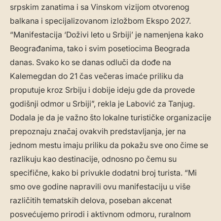
srpskim zanatima i sa Vinskom vizijom otvorenog
balkana i specijalizovanom izložbom Ekspo 2027.
“Manifestacija ‘Doživi leto u Srbiji’ je namenjena kako
Beograđanima, tako i svim posetiocima Beograda
danas. Svako ko se danas odluči da dođe na
Kalemegdan do 21 čas večeras imaće priliku da
proputuje kroz Srbiju i dobije ideju gde da provede
godišnji odmor u Srbiji”, rekla je Labović za Tanjug.
Dodala je da je važno što lokalne turističke organizacije
prepoznaju značaj ovakvih predstavljanja, jer na
jednom mestu imaju priliku da pokažu sve ono čime se
razlikuju kao destinacije, odnosno po čemu su
specifične, kako bi privukle dodatni broj turista. “Mi
smo ove godine napravili ovu manifestaciju u više
različitih tematskih delova, poseban akcenat
posvećujemo prirodi i aktivnom odmoru, ruralnom