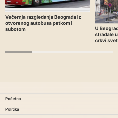
Večernja razgledanja Beograda iz
otvorenog autobusa petkom i
U Beograd
subotom
stradale u
crkvi sve
Početna
Politika