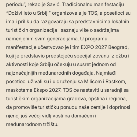
periodu”, rekao je Savić. Tradicionalnu manifestaciju
“Doživi leto u Srbiji” organizovala je TOS, a posetioci su
imali priliku da razgovaraju sa predstavnicima lokalnih
turističkih organizacija i saznaju više o sadržajima
namenjenim svim generacijama. U programu
manifestacije učestvovao je i tim EXPO 2027 Beograd,
koji je predstavio predstojeću specijalizovanu izložbu i
aktivnosti koje Srbiju očekuju u susret jednom od
najznačajnijih međunarodnih događaja. Najmlađi
posetioci uživali su i u druženju sa Milicom i Rastkom,
maskotama Ekspo 2027. TOS će nastaviti u saradnji sa
turističkim organizacijama gradova, opština i regiona,
da promoviše turističku ponudu naše zemlje i doprinosi
njenoj još većoj vidljivosti na domaćem i
međunarodnom tržištu.