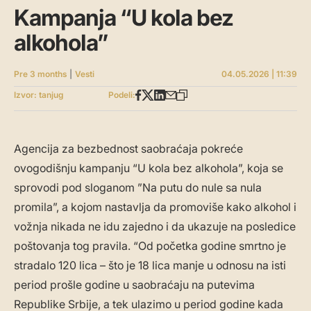
Kampanja “U kola bez
alkohola”
Pre 3 months
|
Vesti
04.05.2026 | 11:39
Izvor: tanjug
Podeli:
Agencija za bezbednost saobraćaja pokreće
ovogodišnju kampanju “U kola bez alkohola”, koja se
sprovodi pod sloganom ”Na putu do nule sa nula
promila”, a kojom nastavlja da promoviše kako alkohol i
vožnja nikada ne idu zajedno i da ukazuje na posledice
poštovanja tog pravila. “Od početka godine smrtno je
stradalo 120 lica – što je 18 lica manje u odnosu na isti
period prošle godine u saobraćaju na putevima
Republike Srbije, a tek ulazimo u period godine kada