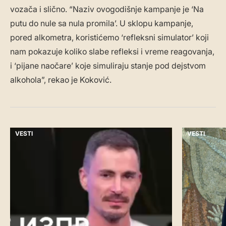
vozača i slično. “Naziv ovogodišnje kampanje je ‘Na
putu do nule sa nula promila’. U sklopu kampanje,
pored alkometra, koristićemo ‘refleksni simulator’ koji
nam pokazuje koliko slabe refleksi i vreme reagovanja,
i ‘pijane naočare’ koje simuliraju stanje pod dejstvom
alkohola”, rekao je Koković.
VESTI
VESTI