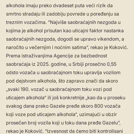
alkohola imaju preko dvadeset puta veći rizik da
smrtno stradaju ili zadobiju povrede u poređenju sa
treznim vozačima. “Najviše saobraćajnih nezgoda u
kojima je alkohol prisutan kao uticajni faktor nastanka
saobraćajnih nezgoda, dogodi se upravo vikendom, a
naročito u večernjim i noćnim satima”, rekao je Koković.
Prema istraživanjima Agencije za bezbednost
saobraćaja iz 2025. godine, u Srbiji prosečno 0,55
odsto vozača u saobraćajnom toku upravlja vozilom
pod dejstvom alkohola, što zapravo znači da skoro
„svaki 190. vozač u saobraćajnom toku vozi pod
uticajem alkohola“ ili još konkretnije „kao da u proseku
svakog dana preko Gazele pređe skoro 800 vozača
koji voze pod uticajem alkohola“, uzimajući u obzir
prosečan broj vozila koji u toku dana pređe Gazelu”,
rekao je Koković. “Izvesnost da ćemo biti kontrolisani