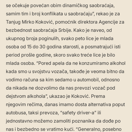
se očekuje povećan obim dinamičkog saobraćaja,
samim tim i broj konflikata u saobraćaju”, rekao je za
Tanjug Mirko Koković, pomoćnik direktora Agencije za
bezbednost saobraćaja Srbije. Kako je naveo, od
ukupnog broja poginulih, svako peto lice je mlada
osoba od 15 do 30 godina starosti, a posmatrajući isti
period prošle godine, skoro svako treće lice je bilo
mlada osoba. “Pored apela da ne konzumiramo alkohol
kada smo u svojstvu vozača, takođe je veoma bitno da
vodimo računa sa kim sedamo u automobil, odnosno
da nikada ne dozvolimo da nas prevozi vozač pod
dejstvom alkohola”, ukazao je Koković. Prema
njegovim rečima, danas imamo dosta alternativa poput
autobusa, taksi prevoza, “safety driver-a” ili
jednostavno možemo zamoliti poznanika da dođe po
nas i bezbedno se vratimo kući. “Generalno, posebno