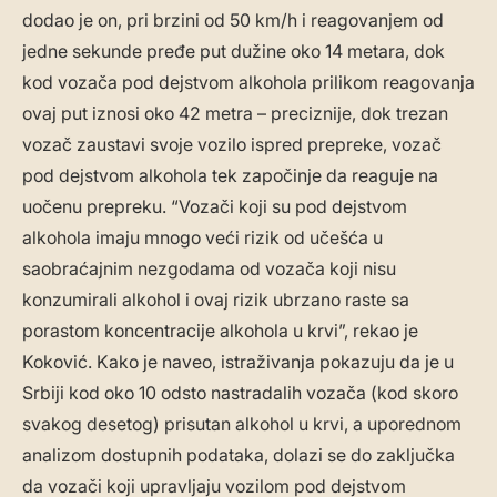
dodao je on, pri brzini od 50 km/h i reagovanjem od
jedne sekunde pređe put dužine oko 14 metara, dok
kod vozača pod dejstvom alkohola prilikom reagovanja
ovaj put iznosi oko 42 metra – preciznije, dok trezan
vozač zaustavi svoje vozilo ispred prepreke, vozač
pod dejstvom alkohola tek započinje da reaguje na
uočenu prepreku. “Vozači koji su pod dejstvom
alkohola imaju mnogo veći rizik od učešća u
saobraćajnim nezgodama od vozača koji nisu
konzumirali alkohol i ovaj rizik ubrzano raste sa
porastom koncentracije alkohola u krvi”, rekao je
Koković. Kako je naveo, istraživanja pokazuju da je u
Srbiji kod oko 10 odsto nastradalih vozača (kod skoro
svakog desetog) prisutan alkohol u krvi, a uporednom
analizom dostupnih podataka, dolazi se do zaključka
da vozači koji upravljaju vozilom pod dejstvom