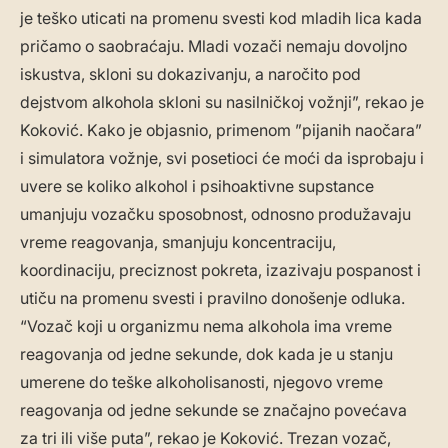
je teško uticati na promenu svesti kod mladih lica kada
pričamo o saobraćaju. Mladi vozači nemaju dovoljno
iskustva, skloni su dokazivanju, a naročito pod
dejstvom alkohola skloni su nasilničkoj vožnji”, rekao je
Koković. Kako je objasnio, primenom ”pijanih naočara”
i simulatora vožnje, svi posetioci će moći da isprobaju i
uvere se koliko alkohol i psihoaktivne supstance
umanjuju vozačku sposobnost, odnosno produžavaju
vreme reagovanja, smanjuju koncentraciju,
koordinaciju, preciznost pokreta, izazivaju pospanost i
utiču na promenu svesti i pravilno donošenje odluka.
“Vozač koji u organizmu nema alkohola ima vreme
reagovanja od jedne sekunde, dok kada je u stanju
umerene do teške alkoholisanosti, njegovo vreme
reagovanja od jedne sekunde se značajno povećava
za tri ili više puta”, rekao je Koković. Trezan vozač,