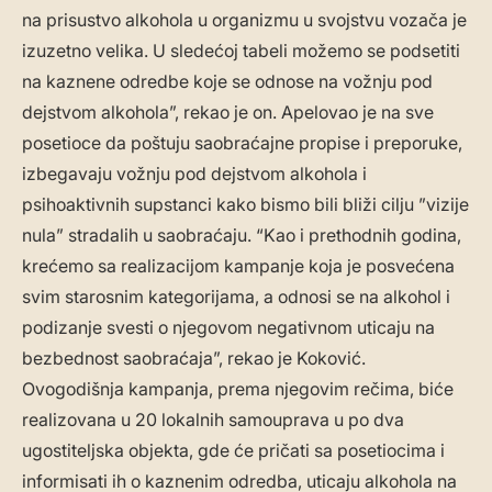
na prisustvo alkohola u organizmu u svojstvu vozača je
izuzetno velika. U sledećoj tabeli možemo se podsetiti
na kaznene odredbe koje se odnose na vožnju pod
dejstvom alkohola”, rekao je on. Apelovao je na sve
posetioce da poštuju saobraćajne propise i preporuke,
izbegavaju vožnju pod dejstvom alkohola i
psihoaktivnih supstanci kako bismo bili bliži cilju ”vizije
nula” stradalih u saobraćaju. “Kao i prethodnih godina,
krećemo sa realizacijom kampanje koja je posvećena
svim starosnim kategorijama, a odnosi se na alkohol i
podizanje svesti o njegovom negativnom uticaju na
bezbednost saobraćaja”, rekao je Koković.
Ovogodišnja kampanja, prema njegovim rečima, biće
realizovana u 20 lokalnih samouprava u po dva
ugostiteljska objekta, gde će pričati sa posetiocima i
informisati ih o kaznenim odredba, uticaju alkohola na