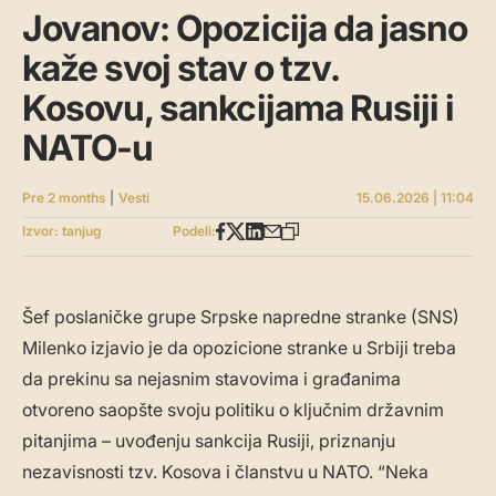
Jovanov: Opozicija da jasno
kaže svoj stav o tzv.
Kosovu, sankcijama Rusiji i
NATO-u
Pre 2 months
|
Vesti
15.06.2026 | 11:04
Izvor: tanjug
Podeli:
Šef poslaničke grupe Srpske napredne stranke (SNS)
Milenko izjavio je da opozicione stranke u Srbiji treba
da prekinu sa nejasnim stavovima i građanima
otvoreno saopšte svoju politiku o ključnim državnim
pitanjima – uvođenju sankcija Rusiji, priznanju
nezavisnosti tzv. Kosova i članstvu u NATO. “Neka