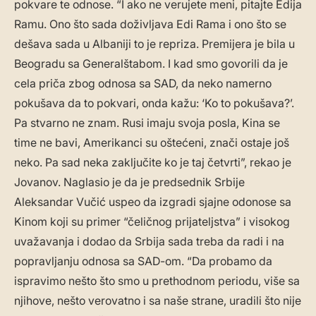
pokvare te odnose. “I ako ne verujete meni, pitajte Edija
Ramu. Ono što sada doživljava Edi Rama i ono što se
dešava sada u Albaniji to je repriza. Premijera je bila u
Beogradu sa Generalštabom. I kad smo govorili da je
cela priča zbog odnosa sa SAD, da neko namerno
pokušava da to pokvari, onda kažu: ‘Ko to pokušava?’.
Pa stvarno ne znam. Rusi imaju svoja posla, Kina se
time ne bavi, Amerikanci su oštećeni, znači ostaje još
neko. Pa sad neka zaključite ko je taj četvrti”, rekao je
Jovanov. Naglasio je da je predsednik Srbije
Aleksandar Vučić uspeo da izgradi sjajne odonose sa
Kinom koji su primer “čeličnog prijateljstva” i visokog
uvažavanja i dodao da Srbija sada treba da radi i na
popravljanju odnosa sa SAD-om. “Da probamo da
ispravimo nešto što smo u prethodnom periodu, više sa
njihove, nešto verovatno i sa naše strane, uradili što nije