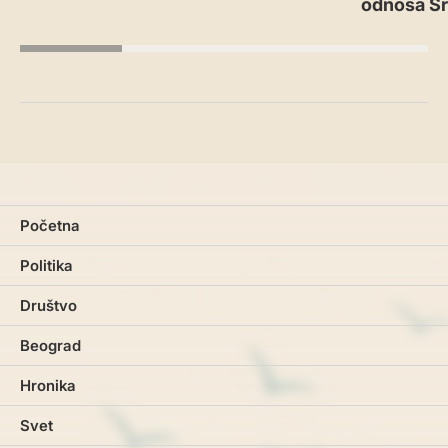
odnosa Srb
Početna
Politika
Društvo
Beograd
Hronika
Svet