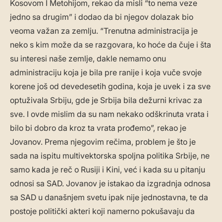
Kosovom I Metohijom, rekao da misli “to nema veze
jedno sa drugim” i dodao da bi njegov dolazak bio
veoma važan za zemlju. “Trenutna administracija je
neko s kim može da se razgovara, ko hoće da čuje i šta
su interesi naše zemlje, dakle nemamo onu
administraciju koja je bila pre ranije i koja vuče svoje
korene još od devedesetih godina, koja je uvek i za sve
optuživala Srbiju, gde je Srbija bila dežurni krivac za
sve. I ovde mislim da su nam nekako odškrinuta vrata i
bilo bi dobro da kroz ta vrata prođemo”, rekao je
Jovanov. Prema njegovim rečima, problem je što je
sada na ispitu multivektorska spoljna politika Srbije, ne
samo kada je reč o Rusiji i Kini, već i kada su u pitanju
odnosi sa SAD. Jovanov je istakao da izgradnja odnosa
sa SAD u današnjem svetu ipak nije jednostavna, te da
postoje politički akteri koji namerno pokušavaju da