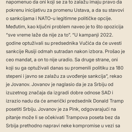
napomenuo da oni koji se za to zalažu imaju pravo da
pokrenu inicijativu za promenu Ustava, a da su stavovi
o sankcijama i NATO-u legitimne političke opcije.
Međutim, kao ključni problem naveo je to što opozicija
“sve vreme laže da nije za to”. “U kampanji 2022.
godine optuživali su predsednika Vučića da će uvesti
sankcije Rusiji odmah sutradan nakon izbora. Prošao je
ceo mandat, a on to nije uradio. Sa druge strane, oni
koji su ga optuživali danas su promenili politiku za 180
stepeni i javno se zalažu za uvođenje sankcija”, rekao
je Jovanov. Jovanov je naglasio da je za Srbiju od
izuzetnog značaja da izgradi dobre odnose SAD i
izrazio nadu da će američki predsednik Donald Tramp
posetiti Srbiju. Jovanov je za Pink, odgovarajući na
pitanje može li se očekivati Trampova poseta bez da
Srbija prethodno napravi neke kompromise u vezi sa