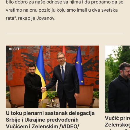
bilo dobro za naše odnose sa njima i da probamo da se
vratimo na onu poziciju koju smo imali u dva svetska
rata”, rekao je Jovanov.
VESTI
VESTI
U toku plenarni sastanak delegacija
Vučić prir
Srbije i Ukrajine predvođenih
Zelenskog:
Vučićem i Zelenskim /VIDEO/