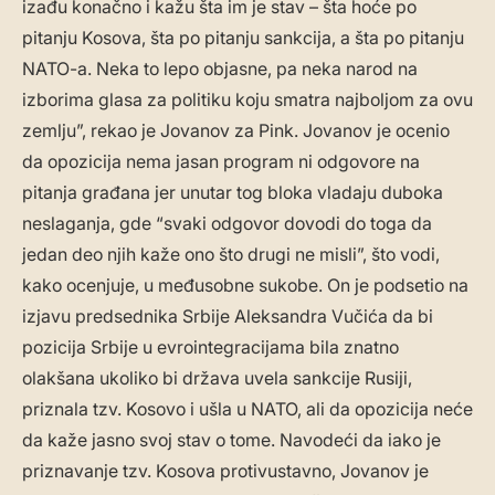
izađu konačno i kažu šta im je stav – šta hoće po
pitanju Kosova, šta po pitanju sankcija, a šta po pitanju
NATO-a. Neka to lepo objasne, pa neka narod na
izborima glasa za politiku koju smatra najboljom za ovu
zemlju”, rekao je Jovanov za Pink. ​Jovanov je ocenio
da opozicija nema jasan program ni odgovore na
pitanja građana jer unutar tog bloka vladaju duboka
neslaganja, gde “svaki odgovor dovodi do toga da
jedan deo njih kaže ono što drugi ne misli”, što vodi,
kako ocenjuje, u međusobne sukobe. ​On je podsetio na
izjavu predsednika Srbije Aleksandra Vučića da bi
pozicija Srbije u evrointegracijama bila znatno
olakšana ukoliko bi država uvela sankcije Rusiji,
priznala tzv. Kosovo i ušla u NATO, ali da opozicija neće
da kaže jasno svoj stav o tome. Navodeći da iako je
priznavanje tzv. Kosova protivustavno, Jovanov je