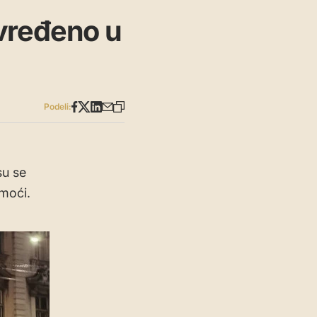
vređeno u
Podeli:
su se
moći.