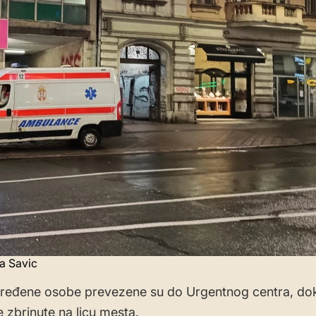
na Savic
vređene osobe prevezene su do Urgentnog centra, do
e zbrinute na licu mesta.