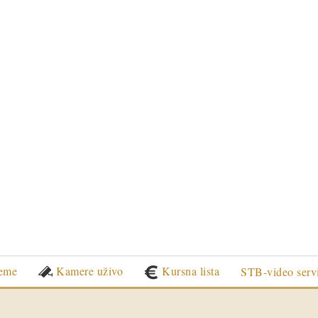
eme
Kamere uživo
Kursna lista
STB-video serv