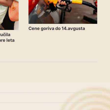
Cene goriva do 14.avgusta
učila
re leta