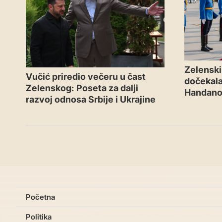
Zelenski 
Vučić priredio večeru u čast
dočekal
Zelenskog: Poseta za dalji
Handano
razvoj odnosa Srbije i Ukrajine
Početna
Politika