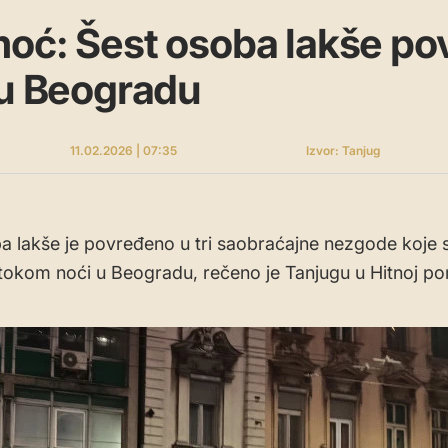
oć: Šest osoba lakše po
 u Beogradu
11.02.2026 | 07:35
Izvor: Tanjug
a lakše je povređeno u tri saobraćajne nezgode koje 
tokom noći u Beogradu, rečeno je Tanjugu u Hitnoj po