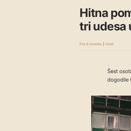
Hitna pom
tri udesa
Pre 6 months
|
Vesti
Šest osob
dogodile 