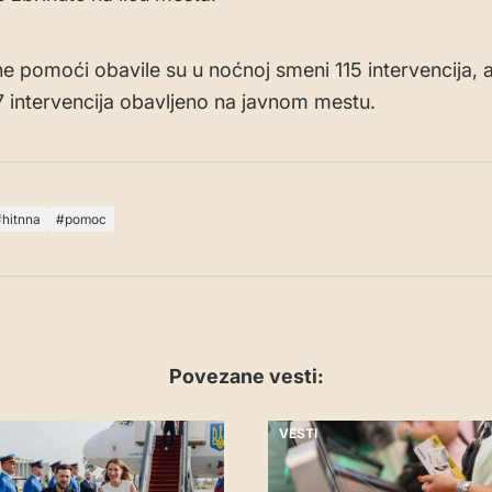
ne pomoći obavile su u noćnoj smeni 115 intervencija,
17 intervencija obavljeno na javnom mestu.
hitnna
pomoc
Povezane vesti:
VESTI