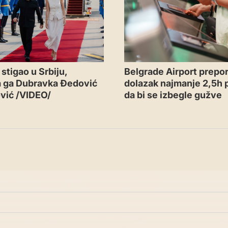
Belgrade Airport prepor
stigao u Srbiju,
dolazak najmanje 2,5h p
a ga Dubravka Đedović
da bi se izbegle gužve
vić /VIDEO/