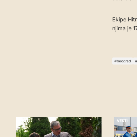
Ekipe Hit
njima je 
beograd
VESTI
VESTI