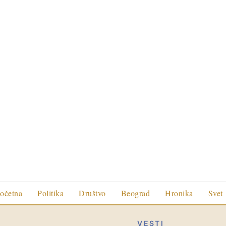
očetna
Politika
Društvo
Beograd
Hronika
Svet
VESTI