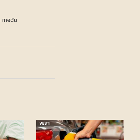
 a među
VESTI