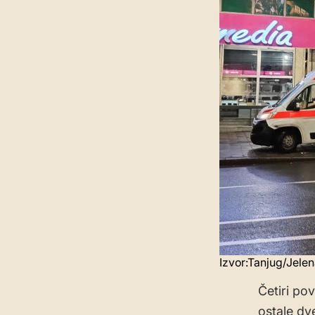
Izvor:Tanjug/Jele
Četiri po
ostale dv