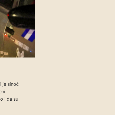
 je sinoć
eni
o i da su