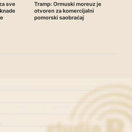
za sve
Tramp: Ormuski moreuz je
aknade
otvoren za komercijalni
me
pomorski saobraćaj