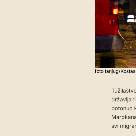
foto tanjug/Kostas
Tužilaštv
državljan
potonuo k
Marokanac
svi migran