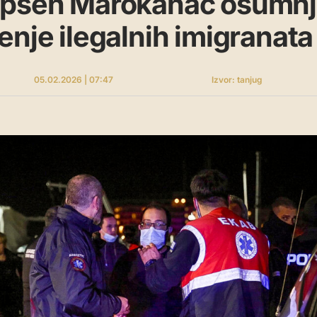
apšen Marokanac osumnj
enje ilegalnih imigranata
05.02.2026 | 07:47
Izvor: tanjug