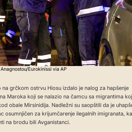
 Anagnostou/Eurokinissi via AP
o na grčkom ostrvu Hiosu izdalo je nalog za hapšenje
ina Maroka koji se nalazio na čamcu sa migrantima koji
od obale Mirsinidija. Nadležni su saopštili da je uhapš
 osumnjičen za krijumčarenje ilegalnih imigranata, ka
ti na brodu bili Avganistanci.