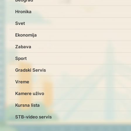
Hronika
Svet
Ekonomija
Zabava
Sport
Gradski Servis
Vreme
Kamere uživo
Kursna lista
STB-video servis