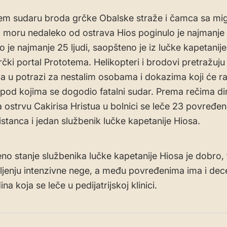
em sudaru broda grčke Obalske straže i čamca sa mi
moru nedaleko od ostrava Hios poginulo je najmanje 
 je najmanje 25 ljudi, saopšteno je iz lučke kapetanije
rčki portal Prototema. Helikopteri i brodovi pretražuj
 u potrazi za nestalim osobama i dokazima koji će ras
 pod kojima se dogodio fatalni sudar. Prema rečima di
a ostrvu Cakirisa Hristua u bolnici se leče 23 povređe
stanca i jedan službenik lučke kapetanije Hiosa.
no stanje službenika lučke kapetanije Hiosa je dobro, 
ljenju intenzivne nege, a među povređenima ima i de
na koja se leče u pedijatrijskoj klinici.