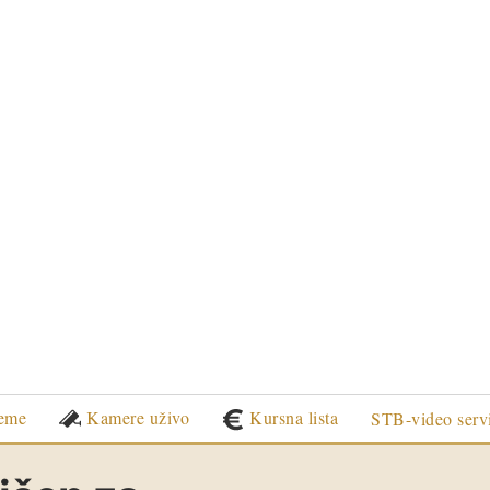
eme
Kamere uživo
Kursna lista
STB-video serv