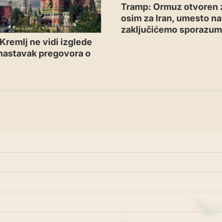
Tramp: Ormuz otvoren 
osim za Iran, umesto n
zaključićemo sporazu
Kremlj ne vidi izglede
 nastavak pregovora o