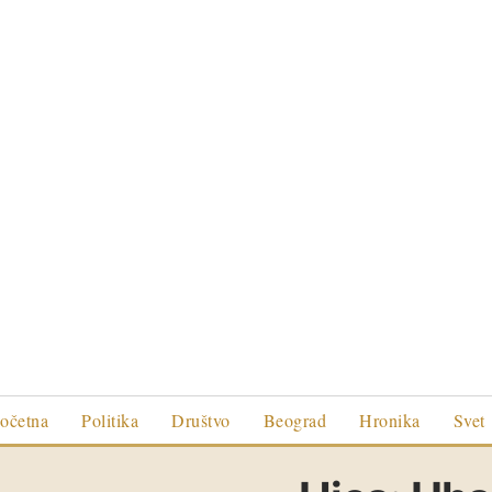
očetna
Politika
Društvo
Beograd
Hronika
Svet