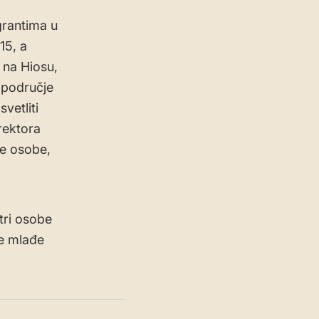
grantima u
15, a
 na Hiosu,
u područje
vetliti
rektora
ne osobe,
tri osobe
ce mlađe