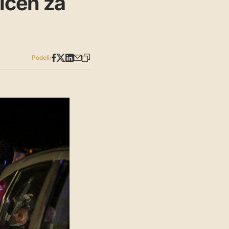
ičen za
Podeli: