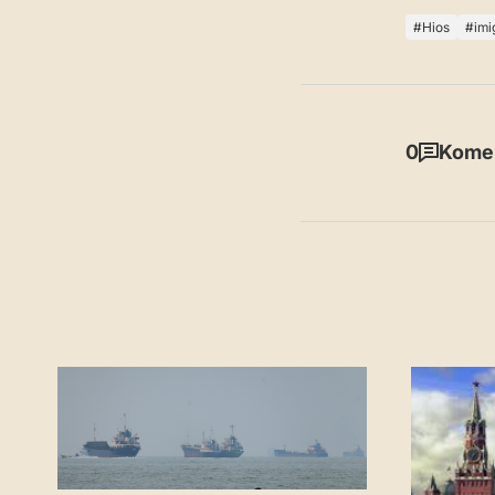
Hios
imi
0
Komen