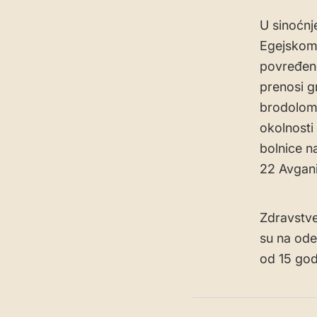
U sinoćnj
Egejskom 
povređeno
prenosi g
brodoloma
okolnosti
bolnice n
22 Avgani
Zdravstve
su na ode
od 15 godi