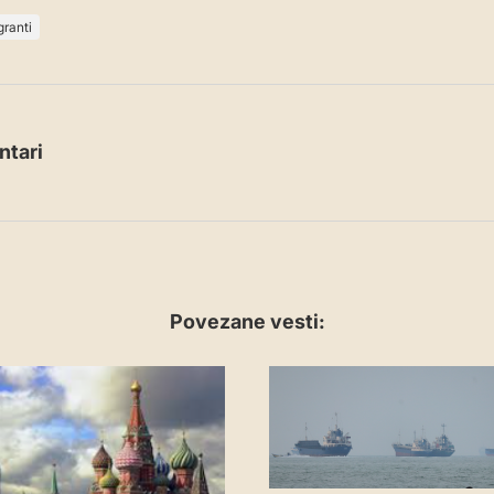
granti
tari
Povezane vesti: