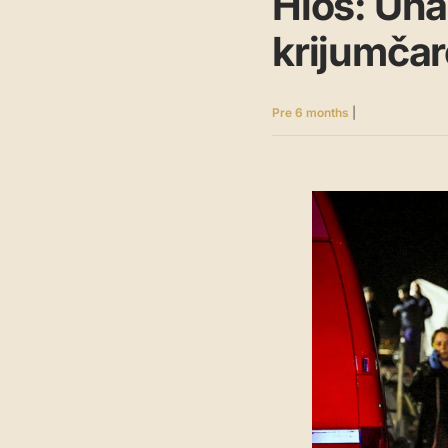
Hios: Uh
krijumčar
Pre 6 months
|