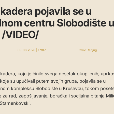
kadera pojavila se u
nom centru Slobodište 
 /VIDEO/
09.06.2026 | 17:07
Izvor: tanjug
kadera, koju je činilo svega desetak okupljenih, uprko
koje su upućivali putem svojih grupa, pojavila se u
lnom kompleksu Slobodište u Kruševcu, tokom poset
 za rad, zapošljavanje, boračka i socijalna pitanja Mili
 Stamenkovski.