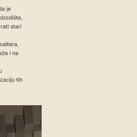
da je
obodište,
ti stari
maltera,
aže i na
u
zaciju tih