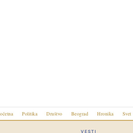
očetna
Politika
Društvo
Beograd
Hronika
Svet
VESTI