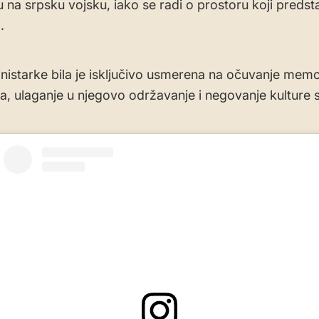
 na srpsku vojsku, iako se radi o prostoru koji predsta
.
nistarke bila je isključivo usmerena na očuvanje memo
, ulaganje u njegovo održavanje i negovanje kulture 