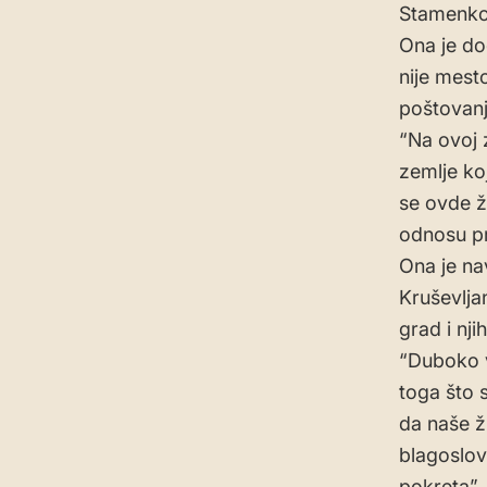
Stamenko
Ona je do
nije mest
poštovanj
“Na ovoj z
zemlje ko
se ovde ž
odnosu pr
Ona je na
Kruševlja
grad i nj
“Duboko v
toga što 
da naše ž
blagoslov
pokreta”,