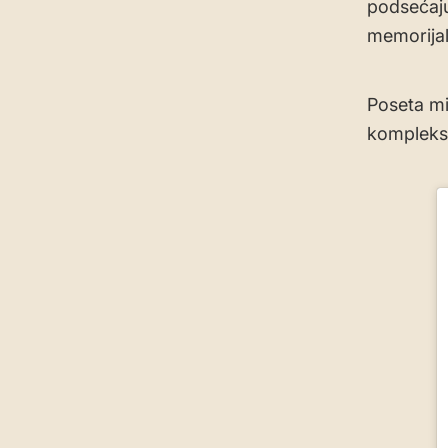
podsećaju
memorijal
Poseta mi
kompleksa