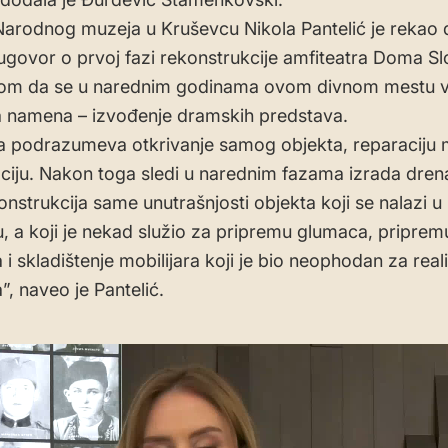
Narodnog muzeja u Kruševcu Nikola Pantelić je rekao 
ugovor o prvoj fazi rekonstrukcije amfiteatra Doma Sl
om da se u narednim godinama ovom divnom mestu vra
ara namena – izvođenje dramskih predstava.
a podrazumeva otkrivanje samog objekta, reparaciju 
aciju. Nakon toga sledi u narednim fazama izrada dren
onstrukcija same unutrašnjosti objekta koji se nalazi u
u, a koji je nekad služio za pripremu glumaca, priprem
i skladištenje mobilijara koji je bio neophodan za reali
”, naveo je Pantelić.