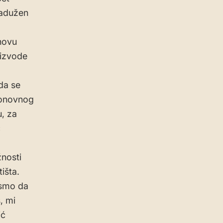
zadužen
bnovu
 izvode
da se
ponovnog
u, za
ć
žnosti
išta.
 smo da
, mi
ić