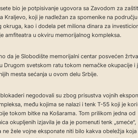
ete bio je potpisivanje ugovora sa Zavodom za zašti
 Kraljevo, koji je nadležan za spomenike na području
 okruga, kao i dodela pet miliona dinara za investicio
e amfiteatra u okviru memorijalnog kompleksa.
 da je Slobodište memorijalni centar posvećen žrt
a u Drugom svetskom ratu tokom nemačke okupacije i 
nijih mesta sećanja u ovom delu Srbije.
 blokaderi negodovali su zbog prisustva vojnih ekspon
mpleksa, među kojima se nalazi i tenk T-55 koji je koris
bije tokom bitke na Košarama. Tom prilikom jedna od
ica okupljenih izjavila je da je pomenuti tenk „smeće“,
 ne žele vojne eksponate niti bilo kakva obeležja koja