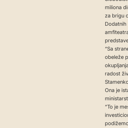
miliona d
za brigu
Dodatnih 
amfiteatr
predstave
“Sa stran
obeleže p
okupljanj
radost ži
Stamenko
Ona je is
ministarst
“To je me
investici
podižemo 