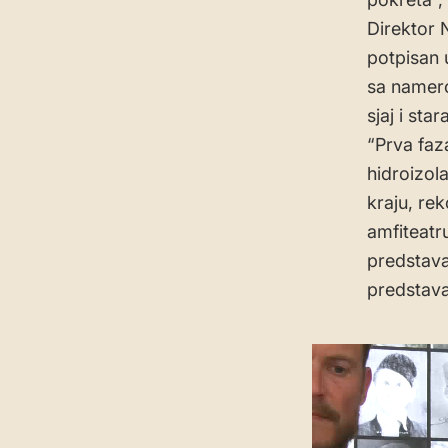
Direktor 
potpisan 
sa namer
sjaj i st
“Prva faz
hidroizol
kraju, rek
amfiteatr
predstava 
predstava