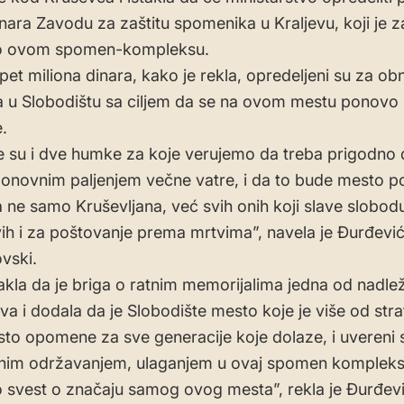
inara Zavodu za zaštitu spomenika u Kraljevu, koji je 
 o ovom spomen-kompleksu.
pet miliona dinara, kako je rekla, opredeljeni su za o
a u Slobodištu sa ciljem da se na ovom mestu ponovo
.
e su i dve humke za koje verujemo da treba prigodno 
onovnim paljenjem večne vatre, i da to bude mesto 
a ne samo Kruševljana, već svih onih koji slave slobod
vih i za poštovanje prema mrtvima”, navela je Đurđevi
vski.
takla da je briga o ratnim memorijalima jedna od nadle
va i dodala da je Slobodište mesto koje je više od strat
sto opomene za sve generacije koje dolaze, i uvereni
onim održavanjem, ulaganjem u ovaj spomen kompleks
svest o značaju samog ovog mesta”, rekla je Đurđev