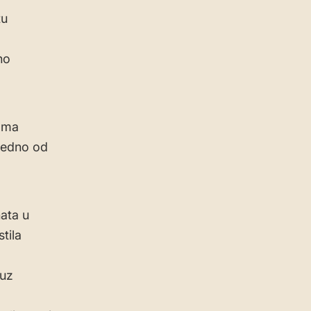
tu
no
vama
jedno od
ata u
tila
 uz