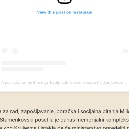
View this post on Instagram
A post shared by Милица Ђурђевић Стаменковски (@djurdjevicmilica)
 za rad, zapošljavanje, boračka i socijalna pitanja Mili
Stamenkovski posetila je danas memorijalni kompleks
e kod Kruševca i istakla da će ministarstvo opredeliti 