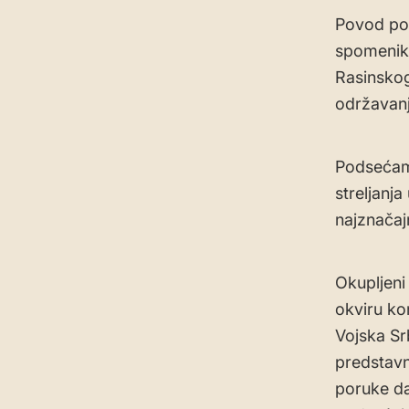
Povod pos
spomenika
Rasinskog
održavanj
Podsećamo
streljanj
najznačaj
Okupljeni
okviru ko
Vojska Sr
predstavn
poruke da