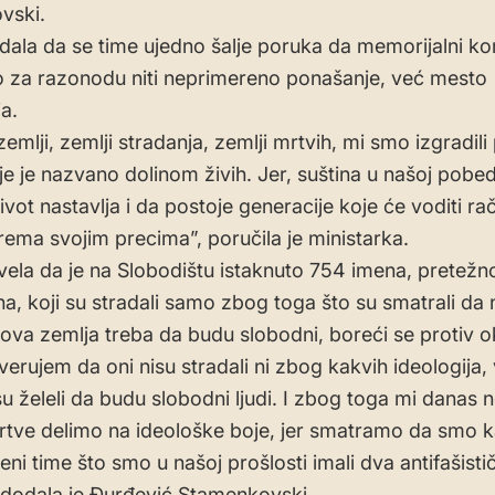
vski.
dala da se time ujedno šalje poruka da memorijalni k
o za razonodu niti neprimereno ponašanje, već mesto
a.
emlji, zemlji stradanja, zemlji mrtvih, mi smo izgradili
je je nazvano dolinom živih. Jer, suština u našoj pobed
ivot nastavlja i da postoje generacije koje će voditi ra
ema svojim precima”, poručila je ministarka.
vela da je na Slobodištu istaknuto 754 imena, pretežn
na, koji su stradali samo zbog toga što su smatrali da 
ihova zemlja treba da budu slobodni, boreći se protiv 
erujem da oni nisu stradali ni zbog kakvih ideologija
su želeli da budu slobodni ljudi. I zbog toga mi danas 
rtve delimo na ideološke boje, jer smatramo da smo 
eni time što smo u našoj prošlosti imali dva antifašisti
 dodala je Đurđević Stamenkovski.