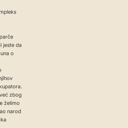
ompleks
 parče
i jeste da
čuna o
o
njihov
okupatora.
, već zbog
ne želimo
kao narod
čka