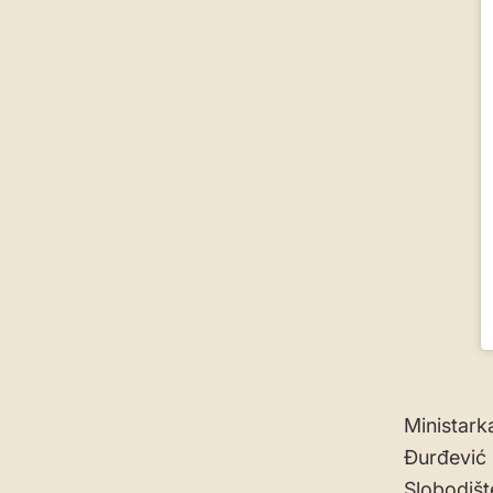
Ministarka
Đurđević 
Slobodišt