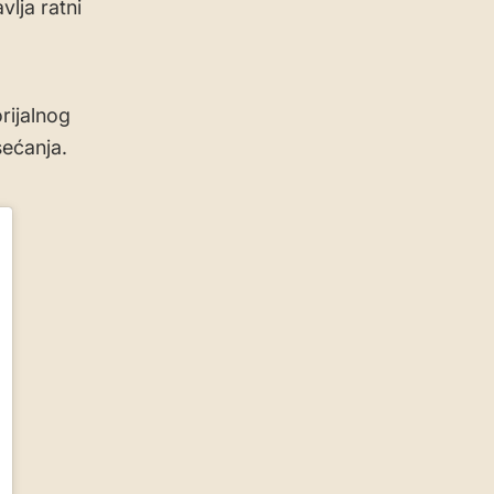
vlja ratni
rijalnog
sećanja.