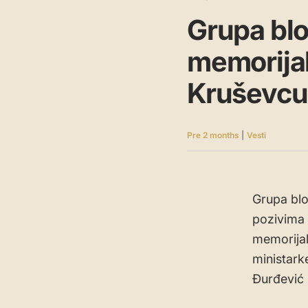
Grupa blo
memorijal
Kruševcu
Pre 2 months
|
Vesti
Grupa blo
pozivima 
memorija
ministarke
Đurđević