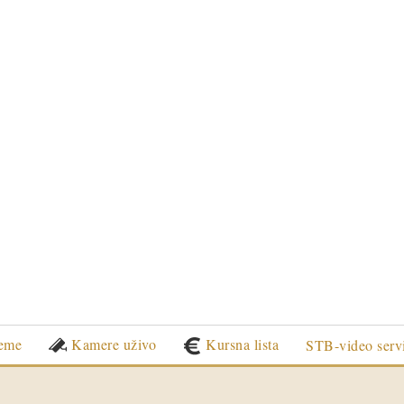
eme
Kamere uživo
Kursna lista
STB-video serv