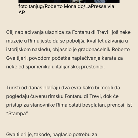
foto tanjug/Roberto Monaldo/LaPresse via
AP
Cilj naplaćivanja ulaznica za Fontanu di Trevi i još neke
muzeje u Rimu jeste da se poboljša kvalitet uživanja u
istorijskom nasleđu, objasnio je gradonačelnik Roberto
Gvaltijeri, povodom početka naplaćivanja karata za
neke od spomenika u italijanskoj prestonici.
Turisti od danas plaćaju dva evra kako bi mogli da
pogledaju čuvenu rimsku Fontanu di Trevi, dok će
pristup za stanovnike Rima ostati besplatan, prenosi list
“Stampa”.
Gvaltijeri je, takođe, naglasio potrebu za