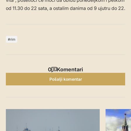
vita”, posetioci će moći da obiđu ponedeljkom i petkom
od 11.30 do 22 sata, a ostalim danima od 9 ujutru do 22.
rim
0
Komentari
Pošalji komentar