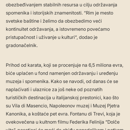
obezbeđivanjem stabilnih resursa u cilju održavanja
spomenika i istorijskih znamenitosti. “Rim je mesto
svetske baštine i želimo da obezbedimo veći
kontinuitet održavanja, a istovremeno povećamo
pristupačnost i uživanje u kulturi“, dodao je
gradonačelnik.
Prihod od karata, koji se procenjuje na 6,5 miliona evra,
biće uplaćen u fond namenjen održavanju i uređenju
muzeja i spomenika. Kako se navodi, od danas će se
naplaćivati i ulaznice za još neke od poznatih
turističkih destinacija u italijanskoj prestonici, kao što
su Vila di Masencio, Napoleonov muzej i Muzej Pjetra
Kanonika, a koštaće pet evra. Fontanu di Trevi, koja je
ovekovečena u kultnom filmu Federika Felinija “Dolče