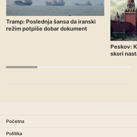
Tramp: Poslednja šansa da iranski
režim potpiše dobar dokument
Peskov: Kr
skori nas
Početna
Politika