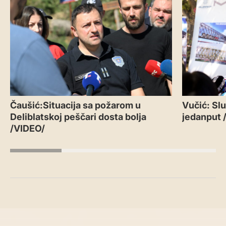
Čaušić:Situacija sa požarom u
Vučić: Slu
Deliblatskoj peščari dosta bolja
jedanput 
/VIDEO/