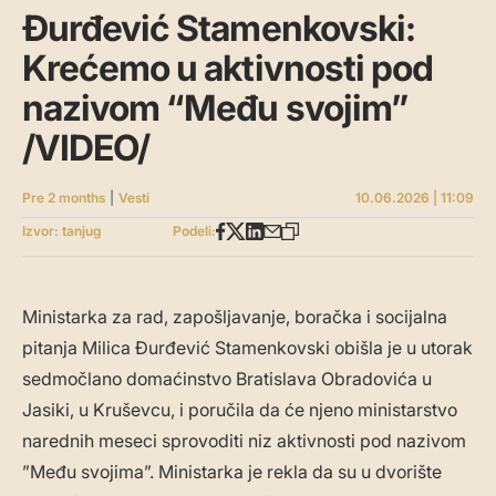
Đurđević Stamenkovski:
Krećemo u aktivnosti pod
nazivom “Među svojim”
/VIDEO/
Pre 2 months
|
Vesti
10.06.2026 | 11:09
Izvor: tanjug
Podeli:
Ministarka za rad, zapošljavanje, boračka i socijalna
pitanja Milica Đurđević Stamenkovski obišla je u utorak
sedmočlano domaćinstvo Bratislava Obradovića u
Jasiki, u Kruševcu, i poručila da će njeno ministarstvo
narednih meseci sprovoditi niz aktivnosti pod nazivom
”Među svojima”. Ministarka je rekla da su u dvorište