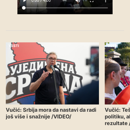
VESTI
VESTI
Vučić: Srbija mora da nastavi da radi
Vučić: Teš
još više i snažnije /VIDEO/
politiku, 
rezultate