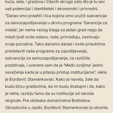
kuća, sela, i gradova i čitavih okruga zato što je tu sav
naš potencijal i identitetski i ekonomski i privredni.
“Danas smo posetili i lica kojima smo uručili subvencije
za samozapošljavanje u okviru programa ‘Garancija za
mlade’, jer nema većeg blaga za jedan grad nego da
mladi ljudi ovde ostanu, rade, privređuju, zasnivaju
svoje porodice. Tako daćemo danas i ovde prisutnima
predstaviti naše programe za zapošljavanje,
subvencije za samozapošljavanje, za različite
podsticaje, i uverena sam da je ‘Među svojima’ jedno
osveženje kada je u pitanju pristup institucijama”, rekla
je Đurđević Stamenkovski. Kako je navela, žele da
budu blizu građanima, da im budu dostupni i da, kako
je rekla, razbiju famu da su institucije od naroda
otrgnute. Pre obilaska domaćinstva Bratislava
Obradovića u Jasiki, Đurđević Stamenkovski je otvorila