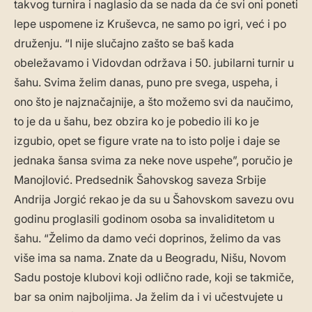
takvog turnira i naglasio da se nada da će svi oni poneti
lepe uspomene iz Kruševca, ne samo po igri, već i po
druženju. “I nije slučajno zašto se baš kada
obeležavamo i Vidovdan održava i 50. jubilarni turnir u
šahu. Svima želim danas, puno pre svega, uspeha, i
ono što je najznačajnije, a što možemo svi da naučimo,
to je da u šahu, bez obzira ko je pobedio ili ko je
izgubio, opet se figure vrate na to isto polje i daje se
jednaka šansa svima za neke nove uspehe”, poručio je
Manojlović. Predsednik Šahovskog saveza Srbije
Andrija Jorgić rekao je da su u Šahovskom savezu ovu
godinu proglasili godinom osoba sa invaliditetom u
šahu. “Želimo da damo veći doprinos, želimo da vas
više ima sa nama. Znate da u Beogradu, Nišu, Novom
Sadu postoje klubovi koji odlično rade, koji se takmiče,
bar sa onim najboljima. Ja želim da i vi učestvujete u