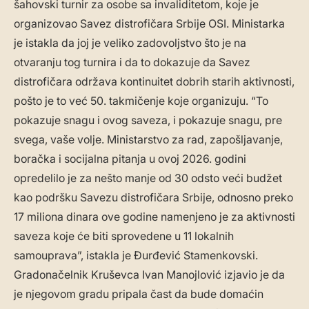
šahovski turnir za osobe sa invaliditetom, koje je
organizovao Savez distrofičara Srbije OSI. Ministarka
je istakla da joj je veliko zadovoljstvo što je na
otvaranju tog turnira i da to dokazuje da Savez
distrofičara održava kontinuitet dobrih starih aktivnosti,
pošto je to već 50. takmičenje koje organizuju. “To
pokazuje snagu i ovog saveza, i pokazuje snagu, pre
svega, vaše volje. Ministarstvo za rad, zapošljavanje,
boračka i socijalna pitanja u ovoj 2026. godini
opredelilo je za nešto manje od 30 odsto veći budžet
kao podršku Savezu distrofičara Srbije, odnosno preko
17 miliona dinara ove godine namenjeno je za aktivnosti
saveza koje će biti sprovedene u 11 lokalnih
samouprava”, istakla je Đurđević Stamenkovski.
Gradonačelnik Kruševca Ivan Manojlović izjavio je da
je njegovom gradu pripala čast da bude domaćin