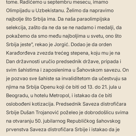
tome. Radićemo u septembru mesecu, imamo
Olimpijadu u Uzbekistanu. Želimo da napravimo
najbolje što Srbija ima. Da naša paraolimpijska
selekcija, zašto da ne da se ne nadamo i medalji, da
pokažemo da smo među najboljima u svetu, ono što
Srbija jeste”, rekao je Jorgić. Dodao je da orden
Karađorđeva zvezda trećeg stepena, koju mu je na
Dan državnosti uručio predsednik države, pripada i
svim šahistima i zaposlenima u Šahovskom savezu. On
je pozvao sve šahiste sa invaliditetom da učestvuju sa
njima na Srbija Openu koji će biti od 13. do 21. jula u
Beogradu, u hotelu Metropol, i istakao da će biti
oslobođeni kotizacija. Predsednik Saveza distrofičara
Srbije Dušan Trojanović poželeo je dobrodošlicu svima
na otvaranju 50. jubilarnog Republičkog šahovskog
prvenstva Saveza distrofičara Srbije i istakao da je