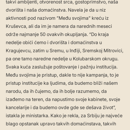
takvi ambijenti, otvorenost srca, gostoprimstvo, naša
dvorišta i naša domaćinstva. Navela je da u niz
aktivnosti pod nazivom ”Među svojima” kreću iz
Kruševca, ali da im je namera da narednih meseci
održe najmanje 50 ovakvih okupljanja. “Do kraja
nedelje obići ćemo i dvorišta i domaćinstva u
Kragujevcu, zatim u Sremu, u Inđiji, Sremskoj Mitrovici,
pa one tamo naredne nedelje u Kolubarskom okrugu.
Svaka kuća zaslužuje poštovanje i pažnju institucija.
Među svojima je pristup, dakle to nije kampanja, to je
pristup institucije ka ljudima, da budemo bliži našem
narodu, da ih čujemo, da ih bolje razumemo, da
izađemo na teren, da napustimo svoje kabinete, svoje
kancelarije i da budemo ovde gde se dešava život”,
istakla je ministarka. Kako je rekla, za Srbiju je najveće
blago opstanak upravo takvih domaćinstava, takvih