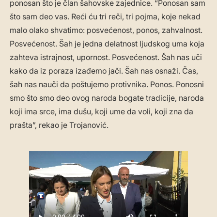
ponosan što je član šahovske zajednice. “Ponosan sam
što sam deo vas. Reći ću tri reči, tri pojma, koje nekad
malo olako shvatimo: posvećenost, ponos, zahvalnost.
Posvećenost. Šah je jedna delatnost ljudskog uma koja
zahteva istrajnost, upornost. Posvećenost. Šah nas uči
kako da iz poraza izađemo jači. Šah nas osnaži. Čas,
šah nas nauči da poštujemo protivnika. Ponos. Ponosni
smo što smo deo ovog naroda bogate tradicije, naroda
koji ima srce, ima dušu, koji ume da voli, koji zna da
prašta”, rekao je Trojanović.