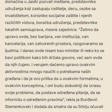
domaćina u Jasiki pozvali meštane, predstavnike
udruženja koji zastupaju roditelje, decu, osobe sa
invaliditetom, korisnike socijalne zaštite i njenih
različitih vidova, boračka udruženja, predstavnike
lokalnih samouprava, mesne zajednice. “Želimo da
upravo ovde, bez barijera, van institucija, van
kancelarija, van zatvorenih prostora, razgovaramo sa
ljudima. I danas ovde nisam kao ministar ili neko ko se
bavi politikom kako bih držala govore, već sam ovde
da njih čujem. I verujem daćemo upravo ovakvim
aktivnostima mnogo naučiti o potrebama naših
građana i da je ovo prilika da u ovakvim formatima, u
ovakvim konceptima, i oni budu slobodniji da iznesu
svoje probleme, da postave određena pitanja, da se
informišu o određenim pravima”, rekla je Đurđević
Stamenkovski i dodala da smatra da su Srbiju očuvali