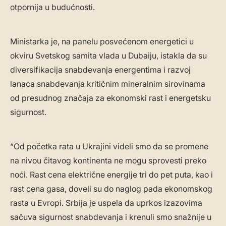
otpornija u budućnosti.
Ministarka je, na panelu posvećenom energetici u
okviru Svetskog samita vlada u Dubaiju, istakla da su
diversifikacija snabdevanja energentima i razvoj
lanaca snabdevanja kritičnim mineralnim sirovinama
od presudnog značaja za ekonomski rast i energetsku
sigurnost.
“Od početka rata u Ukrajini videli smo da se promene
na nivou čitavog kontinenta ne mogu sprovesti preko
noći. Rast cena električne energije tri do pet puta, kao i
rast cena gasa, doveli su do naglog pada ekonomskog
rasta u Evropi. Srbija je uspela da uprkos izazovima
sačuva sigurnost snabdevanja i krenuli smo snažnije u