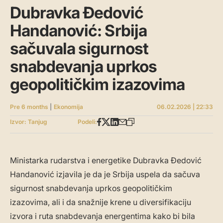
Dubravka Đedović
Handanović: Srbija
sačuvala sigurnost
snabdevanja uprkos
geopolitičkim izazovima
Pre 6 months
|
Ekonomija
06.02.2026 | 22:33
Izvor: Tanjug
Podeli:
Ministarka rudarstva i energetike Dubravka Đedović
Handanović izjavila je da je Srbija uspela da sačuva
sigurnost snabdevanja uprkos geopolitičkim
izazovima, ali i da snažnije krene u diversifikaciju
izvora i ruta snabdevanja energentima kako bi bila