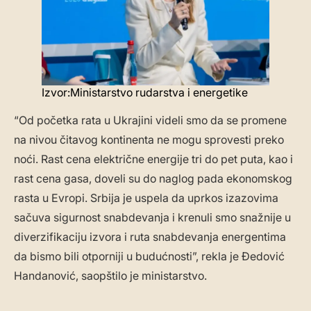
Izvor:Ministarstvo rudarstva i energetike
“Od početka rata u Ukrajini videli smo da se promene
na nivou čitavog kontinenta ne mogu sprovesti preko
noći. Rast cena električne energije tri do pet puta, kao i
rast cena gasa, doveli su do naglog pada ekonomskog
rasta u Evropi. Srbija je uspela da uprkos izazovima
sačuva sigurnost snabdevanja i krenuli smo snažnije u
diverzifikaciju izvora i ruta snabdevanja energentima
da bismo bili otporniji u budućnosti”, rekla je Đedović
Handanović, saopštilo je ministarstvo.