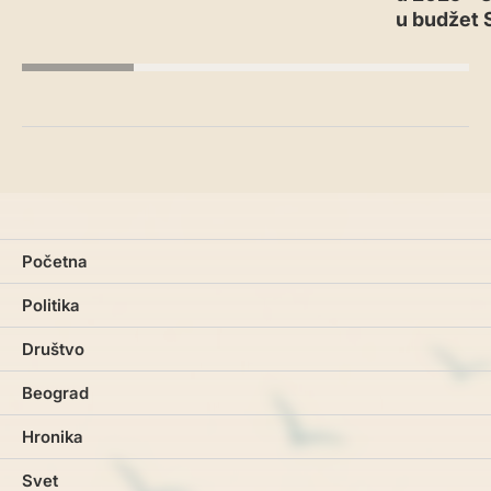
u budžet 
Početna
Politika
Društvo
Beograd
Hronika
Svet