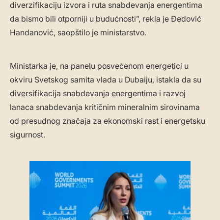
diverzifikaciju izvora i ruta snabdevanja energentima
da bismo bili otporniji u budućnosti”, rekla je Đedović
Handanović, saopštilo je ministarstvo.
Ministarka je, na panelu posvećenom energetici u
okviru Svetskog samita vlada u Dubaiju, istakla da su
diversifikacija snabdevanja energentima i razvoj
lanaca snabdevanja kritičnim mineralnim sirovinama
od presudnog značaja za ekonomski rast i energetsku
sigurnost.