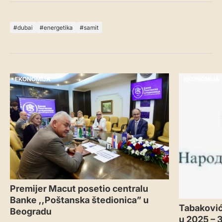
dubai
energetika
samit
EKONOMIJA
EKONOMIJA
Premijer Macut posetio centralu
Banke ,,Poštanska štedionica” u
Tabaković
Beogradu
u 2025 – 