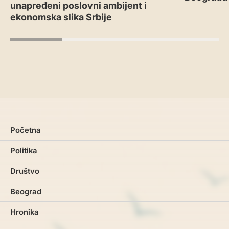
unapređeni poslovni ambijent i
ekonomska slika Srbije
Početna
Politika
Društvo
Beograd
Hronika