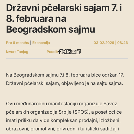
Državni pčelarski sajam 7. i
8. februara na
Beogradskom sajmu
Pre 6 months
|
Ekonomija
03.02.2026 | 08:46
Izvor: Tanjug
Podeli:
Na Beogradskom sajmu 7.i 8. februara biće održan 17.
Državni pčelarski sajam, objavljeno je na sajtu sajma.
Ovu međunarodnu manifestaciju organizuje Savez
pčelarskih organizacija Srbije (SPOS), a posetioci će
imati priliku da vide kompleksan prodajni, izložbeni,
obrazovni, promotivni, privredni i turistički sadržaj i