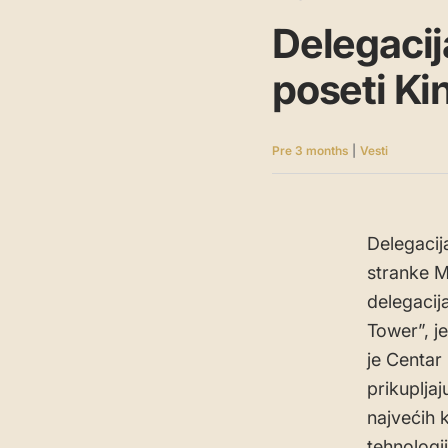
Delegacij
poseti Kin
Pre 3 months
|
Vesti
Delegacij
stranke M
delegacij
Tower”, j
je Centa
prikupljaj
najvećih 
tehnologi