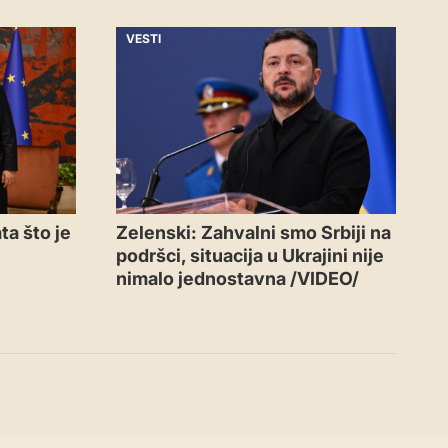
VESTI
ta što je
Zelenski: Zahvalni smo Srbiji na
podršci, situacija u Ukrajini nije
nimalo jednostavna /VIDEO/