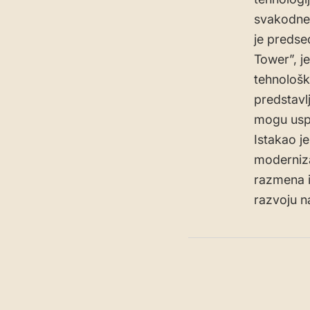
svakodnev
je predse
Tower”, j
tehnološk
predstavlj
mogu uspe
Istakao j
moderniza
razmena i
razvoju n