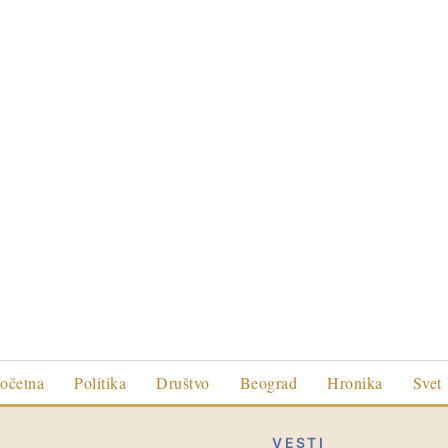
očetna
Politika
Društvo
Beograd
Hronika
Svet
VESTI