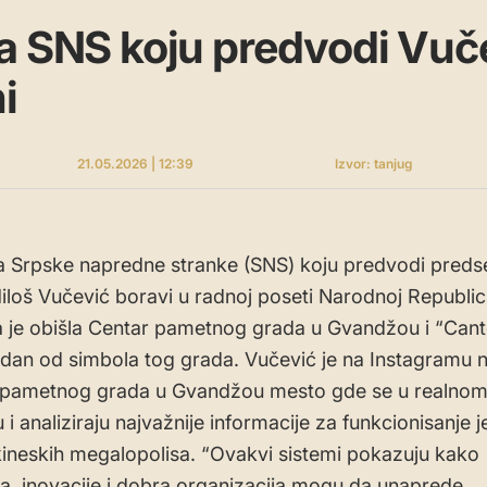
a SNS koju predvodi Vuč
i
21.05.2026 | 12:39
Izvor: tanjug
a Srpske napredne stranke (SNS) koju predvodi preds
iloš Vučević boravi u radnoj poseti Narodnoj Republici
a je obišla Centar pametnog grada u Gvandžou i “Can
edan od simbola tog grada. Vučević je na Instagramu 
r pametnog grada u Gvandžou mesto gde se u realno
u i analiziraju najvažnije informacije za funkcionisanje
kineskih megalopolisa. “Ovakvi sistemi pokazuju kako
ja, inovacije i dobra organizacija mogu da unaprede