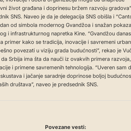
ni život građana i doprinesu bržem razvoju gradova”
dnik SNS. Naveo je da je delegacija SNS obišla i “Cant
edan od simbola modernog Gvandžoa i snažan pokazat
og i infrastrukturnog napretka Kine. “Gvandžou danas
a primer kako se tradicija, inovacije i savremeni urban
šno povezati u viziju grada budućnosti”, rekao je Vu
e da Srbija ima šta da nauči iz ovakvih primera razvoja,
cije i primene savremenih tehnologija. “Uveren sam 
skustava i jačanje saradnje doprinose boljoj budućnost
aših društava”, naveo je predsednik SNS.
Povezane vesti: