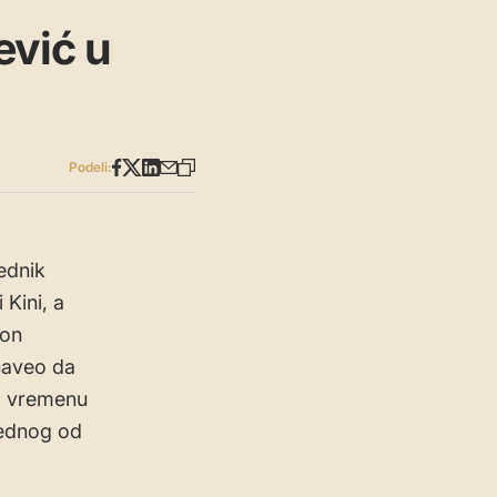
ević u
Podeli:
ednik
 Kini, a
ton
naveo da
m vremenu
 jednog od