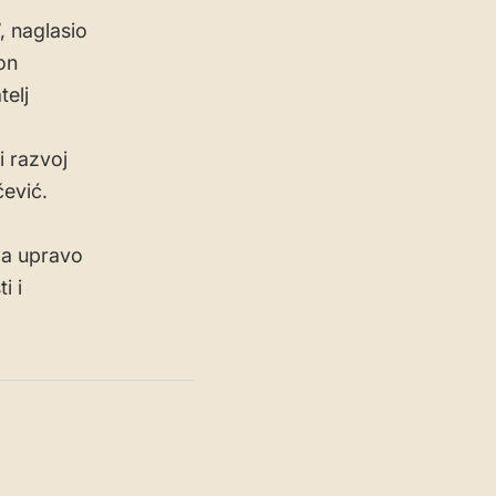
, naglasio
on
elj
i razvoj
čević.
da upravo
i i