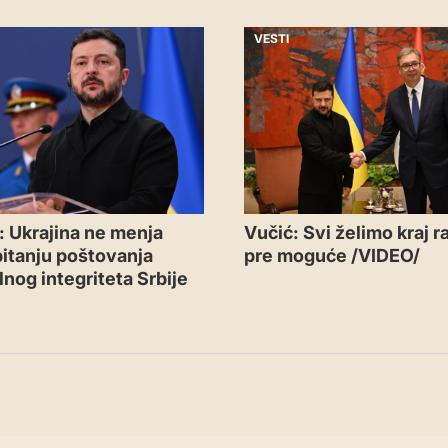
VESTI
: Ukrajina ne menja
Vučić: Svi želimo kraj ra
pitanju poštovanja
pre moguće /VIDEO/
alnog integriteta Srbije