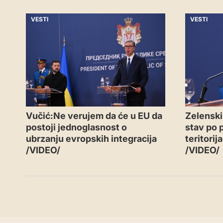
VESTI
VESTI
Vučić:Ne verujem da će u EU da
Zelenski
postoji jednoglasnost o
stav po 
ubrzanju evropskih integracija
teritorij
/VIDEO/
/VIDEO/