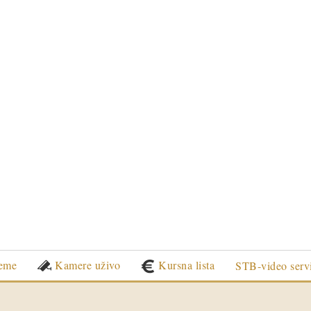
eme
Kamere uživo
Kursna lista
STB-video serv