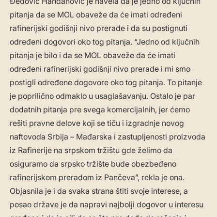
Đedović Handanović je navela da je jedno od ključnih
pitanja da se MOL obaveže da će imati određeni
rafinerijski godišnji nivo prerade i da su postignuti
određeni dogovori oko tog pitanja. “Jedno od ključnih
pitanja je bilo i da se MOL obaveže da će imati
određeni rafinerijski godišnji nivo prerade i mi smo
postigli određene dogovore oko tog pitanja. To pitanje
je poprilično odmaklo u usaglašavanju. Ostalo je par
dodatnih pitanja pre svega komercijalnih, jer ćemo
rešiti pravne delove koji se tiču i izgradnje novog
naftovoda Srbija – Mađarska i zastupljenosti proizvoda
iz Rafinerije na srpskom tržištu gde želimo da
osiguramo da srpsko tržište bude obezbeđeno
rafinerijskom preradom iz Pančeva”, rekla je ona.
Objasnila je i da svaka strana štiti svoje interese, a
posao države je da napravi najbolji dogovor u interesu