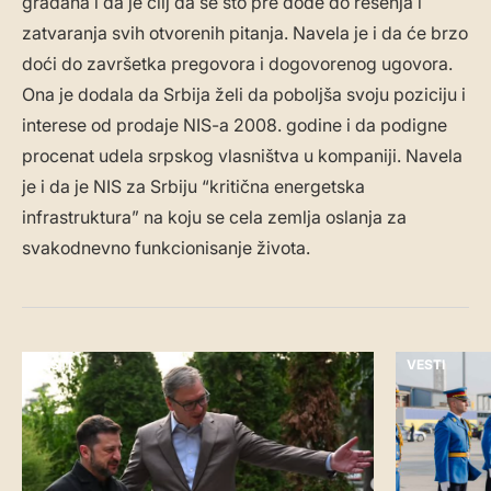
građana i da je cilj da se što pre dođe do rešenja i
zatvaranja svih otvorenih pitanja. Navela je i da će brzo
doći do završetka pregovora i dogovorenog ugovora.
Ona je dodala da Srbija želi da poboljša svoju poziciju i
interese od prodaje NIS-a 2008. godine i da podigne
procenat udela srpskog vlasništva u kompaniji. Navela
je i da je NIS za Srbiju “kritična energetska
infrastruktura” na koju se cela zemlja oslanja za
svakodnevno funkcionisanje života.
VESTI
VESTI