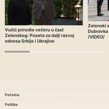
Zelenski s
Vučić priredio večeru u čast
Dubravka
Zelenskog: Poseta za dalji razvoj
/VIDEO/
odnosa Srbije i Ukrajine
Početna
Politika