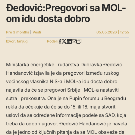
Đedović:Pregovori sa MOL-
om idu dosta dobro
Pre 3 months
|
Vesti
05.05.2026 | 12:55
Izvor: tanjug
Podeli:
Ministarka energetike i rudarstva Dubravka Đedović
Handanović izjavila je da pregovori između ruskog
većinskog vlasnika NIS-a i MOL-a idu dosta dobro i
najavila da će se pregovori Srbije i MOL-a nastaviti
sutra i prekosutra. Ona je na Pupin forumu u Beogradu
rekla da očekuje da će se do 15. ili 16. maja stvoriti
uslovi da se određene informacije podele sa SAD, koja
treba da odobri ugovor. Đedović Handanović je navela
da je jedno od ključnih pitanja da se MOL obaveže da