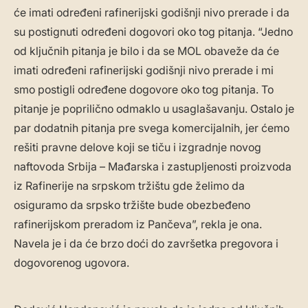
će imati određeni rafinerijski godišnji nivo prerade i da
su postignuti određeni dogovori oko tog pitanja. “Jedno
od ključnih pitanja je bilo i da se MOL obaveže da će
imati određeni rafinerijski godišnji nivo prerade i mi
smo postigli određene dogovore oko tog pitanja. To
pitanje je poprilično odmaklo u usaglašavanju. Ostalo je
par dodatnih pitanja pre svega komercijalnih, jer ćemo
rešiti pravne delove koji se tiču i izgradnje novog
naftovoda Srbija – Mađarska i zastupljenosti proizvoda
iz Rafinerije na srpskom tržištu gde želimo da
osiguramo da srpsko tržište bude obezbeđeno
rafinerijskom preradom iz Pančeva”, rekla je ona.
Navela je i da će brzo doći do završetka pregovora i
dogovorenog ugovora.