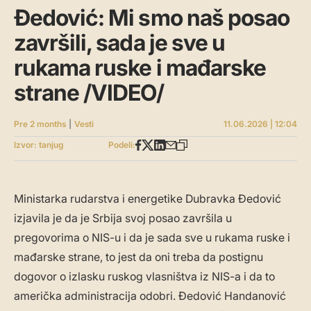
Đedović: Mi smo naš posao
završili, sada je sve u
rukama ruske i mađarske
strane /VIDEO/
Pre 2 months
|
Vesti
11.06.2026 | 12:04
Izvor: tanjug
Podeli:
Ministarka rudarstva i energetike Dubravka Đedović
izjavila je da je Srbija svoj posao završila u
pregovorima o NIS-u i da je sada sve u rukama ruske i
mađarske strane, to jest da oni treba da postignu
dogovor o izlasku ruskog vlasništva iz NIS-a i da to
američka administracija odobri. Đedović Handanović