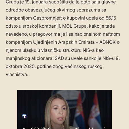
Grupa je 19. januara saopštila da je potpisala glavne
odredbe obavezujućeg okvirnog sporazuma sa
kompanijom Gaspromnjeft o kupovini udela od 56,15
odsto u srpskoj kompaniji. MOL Grupa, kako je tada
navedeno, u pregovorima je i sa nacionalnom naftnom
kompanijom Ujedinjenih Arapskih Emirata – ADNOK o
njenom ulasku u vlasničku strukturu NIS-a kao
manjinskog akcionara. SAD su uvele sankcije NIS-u 9.
oktobra 2025. godine zbog većinskog ruskog
vlasništva.