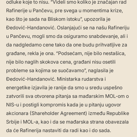
odluke koje to nisu. “Videli smo koliko je značajan rad
Rafinerije u Pančevu, pre svega u momentima krize,
kao što je sada na Bliskom istoku”, upozorila je
Đedović-Handanović. Oslanjajući se na našu Rafineriju
u Pančevu, mogli smo da osiguramo snabdevanje, ali i
da nadgledamo cene tako da one budu prihvatljive za
građane, rekla je ona. “Podsećam, nije bilo nestašica,
nije bilo naglih skokova cena, građani nisu osetili
probleme sa kojima se suočavamo”, naglasila je
Đedović-Handanović. Ministarka rudarstva i
energetike izjavila je ranije da smo u sredu uspešno
zatvorili sva otvorena pitanja sa mađarskim MOL-om o
NIS-u i postigli kompromis kada je u pitanju ugovor
akcionara (Shareholder Agreement) između Republike
Srbije i MOL-a, kao i da se mađarska strana obavezala
da će Rafinerija nastaviti da radi kao i do sada.