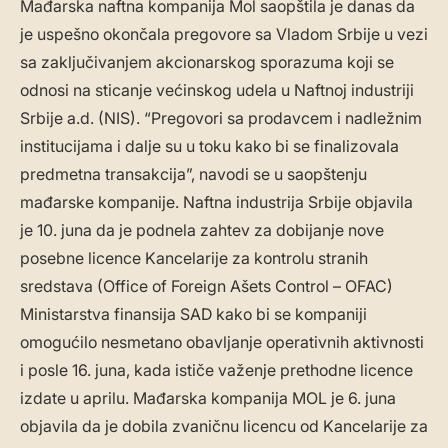
Mađarska naftna kompanija Mol saopštila je danas da
je uspešno okončala pregovore sa Vladom Srbije u vezi
sa zaključivanjem akcionarskog sporazuma koji se
odnosi na sticanje većinskog udela u Naftnoj industriji
Srbije a.d. (NIS). “Pregovori sa prodavcem i nadležnim
institucijama i dalje su u toku kako bi se finalizovala
predmetna transakcija”, navodi se u saopštenju
mađarske kompanije. Naftna industrija Srbije objavila
je 10. juna da je podnela zahtev za dobijanje nove
posebne licence Kancelarije za kontrolu stranih
sredstava (Office of Foreign Ašets Control – OFAC)
Ministarstva finansija SAD kako bi se kompaniji
omogućilo nesmetano obavljanje operativnih aktivnosti
i posle 16. juna, kada ističe važenje prethodne licence
izdate u aprilu. Mađarska kompanija MOL je 6. juna
objavila da je dobila zvaničnu licencu od Kancelarije za