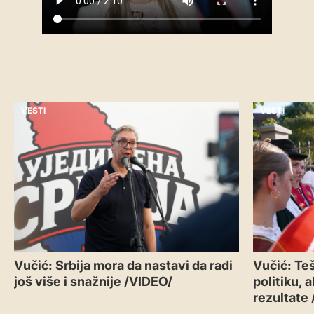
VESTI
VESTI
Vučić: Srbija mora da nastavi da radi
Vučić: Teš
još više i snažnije /VIDEO/
politiku, 
rezultate