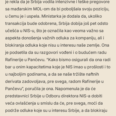
je rekla da je Srbija vodila intenzivne i teške pregovore
sa mađarskim MOL-om da bi poboljšala svoju poziciju,
u čemu je i uspela. Ministarka je dodala da, ukoliko
transakcija bude odobrena, Srbija dobija još pet odsto
učešća u NIS-u, što je označila kao veoma važno sa
aspekta donošenja važnih odluka za kompaniju, ali i
blokiranja odluka koje nisu u interesu naše zemlje. Ona
je podsetila da su razgovori vođeni i o budućem radu
Rafinerije u Pančevu. “Kako bismo osigurali da ona radi
bar u onim kapacitetima koje je NIS imao u prošlosti i to
u najboljim godinama, a da se naše tržište naftnih
derivata zadovoljava, pre svega, radom Rafinerije u
Pančevu”, poručila je ona. Napomenula je da će
predstavnici Srbije u Odboru direktora NIS-a dobiti
veća ovlašćenja u smislu da će, pre svega, moći da
podrže odluke koje su u interesu Srbije, a da blokiraju