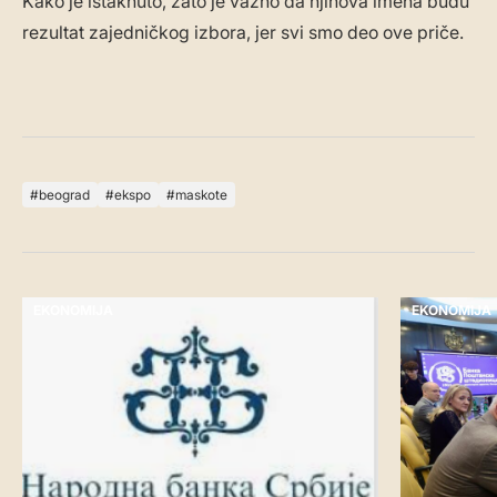
Kako je istaknuto, zato je važno da njihova imena budu
rezultat zajedničkog izbora, jer svi smo deo ove priče.
beograd
ekspo
maskote
EKONOMIJA
EKONOMIJA