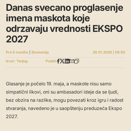
Danas svecano proglasenje
imena maskota koje
odrzavaju vrednosti EKSPO
2027
Pre 6 months
|
Ekonomija
29.01.2026 | 08:50
Izvor: Tanjug
Podeli:
Glasanje je počelo 19. maja, a maskote nisu samo
simpatični likovi, oni su ambasadori ideje da se ljudi,
bez obzira na razlike, mogu povezati kroz igru i radost
stvaranja, navedeno je u saopštenju preduzeća Ekspo
2027.