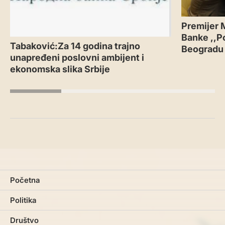
Premijer 
Banke ,,P
Tabaković:Za 14 godina trajno
Beogradu
unapređeni poslovni ambijent i
ekonomska slika Srbije
Početna
Politika
Društvo